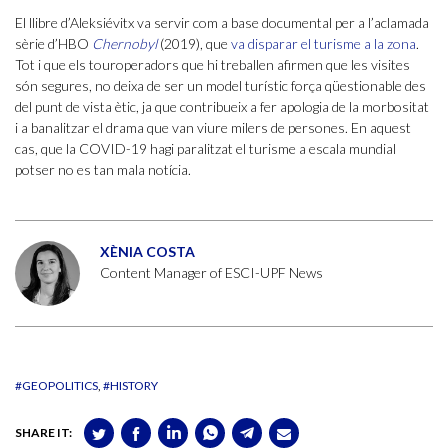
El llibre d’Aleksiévitx va servir com a base documental per a l’aclamada
sèrie d’HBO
Chernobyl
(2019), que
va disparar el turisme a la zona
.
Tot i que els touroperadors que hi treballen afirmen que les visites
són segures, no deixa de ser un model turístic força qüestionable des
del punt de vista ètic, ja que contribueix a fer apologia de la morbositat
i a banalitzar el drama que van viure milers de persones. En aquest
cas, que la COVID-19 hagi paralitzat el turisme a escala mundial
potser no es tan mala notícia.
XÈNIA COSTA
Content Manager of ESCI-UPF News
#GEOPOLITICS
#HISTORY
SHARE IT: