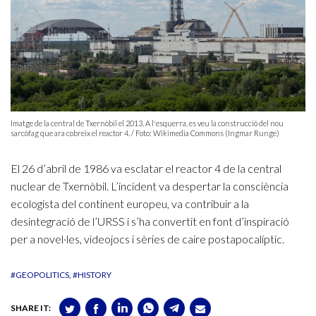
Imatge de la central de Txernòbil el 2013. A l'esquerra, es veu la construcció del nou
sarcòfag que ara cobreix el reactor 4. / Foto: Wikimedia Commons (Ingmar Runge)
El 26 d’abril de 1986 va esclatar el reactor 4 de la central
nuclear de Txernòbil. L’incident va despertar la consciència
ecologista del continent europeu, va contribuir a la
desintegració de l’URSS i s’ha convertit en font d’inspiració
per a novel·les, videojocs i sèries de caire postapocalíptic.
#GEOPOLITICS
#HISTORY
SHARE IT: