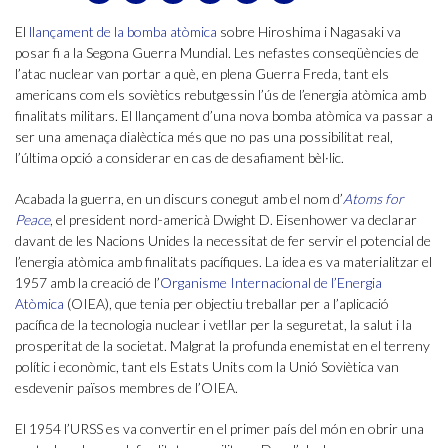
El
llançament de la bomba atòmica
sobre Hiroshima i Nagasaki va
posar fi a la Segona Guerra Mundial. Les nefastes conseqüències de
l’atac nuclear van portar a què, en plena Guerra Freda, tant els
americans com els soviètics rebutgessin l’ús de l’energia atòmica amb
finalitats militars. El llançament d’una nova bomba atòmica va passar a
ser una amenaça dialèctica més que no pas una possibilitat real,
l’última opció a considerar en cas de desafiament bèl·lic.
Acabada la guerra, en un discurs conegut amb el nom d’
Atoms for
Peace
, el president nord-americà Dwight D. Eisenhower va declarar
davant de les Nacions Unides la necessitat de fer servir el potencial de
l’energia atòmica amb finalitats pacífiques. La idea es va materialitzar el
1957 amb la creació de l’
Organisme Internacional de l’Energia
Atòmica
(OIEA), que tenia per objectiu treballar per a l’aplicació
pacífica de la tecnologia nuclear i vetllar per la seguretat, la salut i la
prosperitat de la societat. Malgrat la profunda enemistat en el terreny
polític i econòmic, tant els Estats Units com la Unió Soviètica van
esdevenir països membres de l’OIEA.
El 1954 l’URSS es va convertir en el primer país del món en obrir una