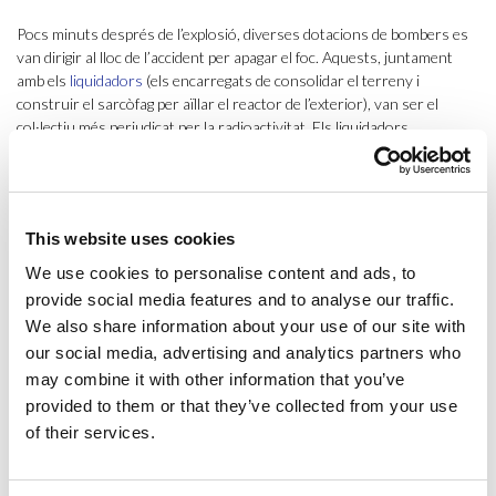
Pocs minuts després de l’explosió, diverses dotacions de bombers es
van dirigir al lloc de l’accident per apagar el foc. Aquests, juntament
amb els
liquidadors
(els encarregats de consolidar el terreny i
construir el sarcòfag per aïllar el reactor de l’exterior), van ser el
col·lectiu més perjudicat per la radioactivitat. Els liquidadors,
provinents d’arreu de l’URSS, no van ser informats ni de la dimensió
del desastre ni de les conseqüències que tindria exposar-se a nivells
de radiació tan elevats. Molts van morir al cap de pocs mesos, i la
majoria van quedar incapacitats de per vida. L’evacuació de la zona
This website uses cookies
afectada es va produir de manera lenta, al llarg de 6 dies, cosa que va
augmentar l’exposició dels habitants de la zona a la radioactivitat.
We use cookies to personalise content and ads, to
provide social media features and to analyse our traffic.
En ple context de Guerra Freda i per no mostrar-se vulnerables a
We also share information about your use of our site with
l’exterior,
la Unió Soviètica va intentar tapar el desastre
en un dels
our social media, advertising and analytics partners who
pitjors exemples de gestió de la comunicació de crisi. Va trigar dos dies
may combine it with other information that you’ve
en informar als seus habitants de l’accident, donant pocs detalls i
minimitzant-ne les dimensions. I va fer-ho només perquè ja havien
provided to them or that they’ve collected from your use
saltat les alarmes més enllà de les seves fronteres: el 27 d’abril, Suècia
of their services.
havia detectat un augment sobtat de la radioactivitat i va determinar-
ne l’origen en algun punt entre Bielorússia i Ucraïna. No va ser fins