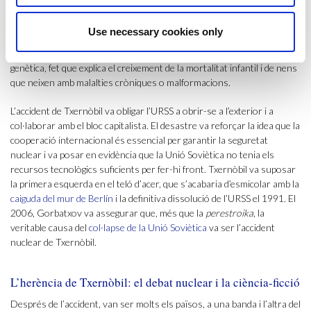
aparèixer les conseqüències. A la zona han augmentat
exponencialment els casos de càncer, d’envelliment prematur,
Use necessary cookies only
d’infertilitat, els problemes cardiovasculars i els trastorns psicològics.
A més, els efectes de la radiació es transmeten de pares a fills per via
genètica, fet que explica el creixement de la mortalitat infantil i de nens
que neixen amb malalties cròniques o malformacions.
L’accident de Txernòbil va obligar l’URSS a obrir-se a l’exterior i a
col·laborar amb el bloc capitalista. El desastre va reforçar la idea que la
cooperació internacional és essencial per garantir la seguretat
nuclear i va posar en evidència que la Unió Soviètica no tenia els
recursos tecnològics suficients per fer-hi front. Txernòbil va suposar
la primera esquerda en el teló d’acer, que s’acabaria d’esmicolar amb la
caiguda del mur de Berlín
i la definitiva dissolució de l’URSS el 1991. El
2006, Gorbatxov va assegurar que, més que la
perestroika
, la
veritable causa del
col·lapse de la Unió Soviètica
va ser l’accident
nuclear de Txernòbil.
L’herència de Txernòbil: el debat nuclear i la ciència-ficció
Després de l’accident, van ser molts els països, a una banda i l’altra del