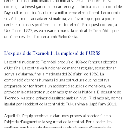
central nuclear amb finalitats no militars. Des d’aleshores es va
començar a investigar com aplicar l’energia atòmica a camps com el de
l’agricultura o la indústria per a millorar-ne el rendiment. L’economia
soviètica, molt tancada en si mateixa, va afavorir que, poc a poc, les
centrals nuclears proliferessin per tot el país. En aquest context, a
Ucraïna, el 1977, es va posar en marxa la central de Txernòbil a pocs
quilòmetres de la frontera amb Bielorússia.
L’explosió de Txernòbil i la implosió de l’URSS
La central nuclear de Txernòbil produïa el 10% de l’energia elèctrica
d’Ucraïna. La central va funcionar de manera regular, sense donar
senyals d’alarma, fins la matinada del 26 d’abril de 1986. La
combinació d’errors humans i d’una estructura que no estava
preparada per fer front a un accident d’aquelles dimensions, va
provocar la catàstrofe nuclear més gran de la història. El desastre de
Txernòbil va ser el primer classificat amb un nivell 7, el més alt, només
igualat per l’accident de la central de Fukushima al Japó l’any 2011.
Aquell dia, l’equip tècnic va iniciar unes proves al reactor 4 amb
l’objectiu d’augmentar la seguretat de la central. Per a poder-les
realitzar, van haver de desconnectar els sistemes d’emergència.