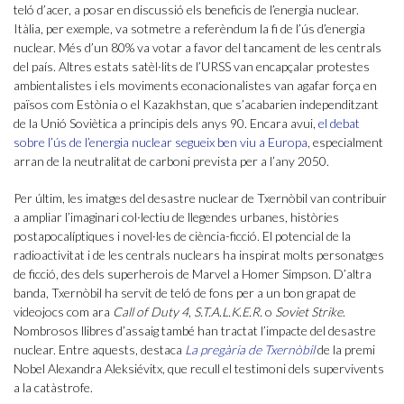
teló d’acer, a posar en discussió els beneficis de l’energia nuclear.
Itàlia, per exemple, va sotmetre a referèndum la fi de l’ús d’energia
nuclear. Més d’un 80% va votar a favor del tancament de les centrals
del país. Altres estats satèl·lits de l’URSS van encapçalar protestes
ambientalistes i els moviments econacionalistes van agafar força en
països com Estònia o el Kazakhstan, que s’acabarien independitzant
de la Unió Soviètica a principis dels anys 90. Encara avui,
el debat
sobre l’ús de l’energia nuclear segueix ben viu a Europa
, especialment
arran de la neutralitat de carboni prevista per a l’any 2050.
Per últim, les imatges del desastre nuclear de Txernòbil van contribuir
a ampliar l’imaginari col·lectiu de llegendes urbanes, històries
postapocalíptiques i novel·les de ciència-ficció. El potencial de la
radioactivitat i de les centrals nuclears ha inspirat molts personatges
de ficció, des dels superherois de Marvel a Homer Simpson. D’altra
banda, Txernòbil ha servit de teló de fons per a un bon grapat de
videojocs com ara
Call of Duty 4
,
S.T.A.L.K.E.R.
o
Soviet Strike
.
Nombrosos llibres d’assaig també han tractat l’impacte del desastre
nuclear. Entre aquests, destaca
La pregària de Txernòbil
de la premi
Nobel Alexandra Aleksiévitx, que recull el testimoni dels supervivents
a la catàstrofe.