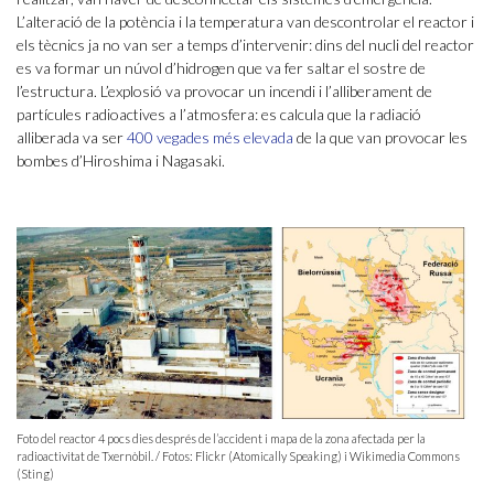
L’alteració de la potència i la temperatura van descontrolar el reactor i
els tècnics ja no van ser a temps d’intervenir: dins del nucli del reactor
es va formar un núvol d’hidrogen que va fer saltar el sostre de
l’estructura. L’explosió va provocar un incendi i l’alliberament de
partícules radioactives a l’atmosfera: es calcula que la radiació
alliberada va ser
400 vegades més elevada
de la que van provocar les
bombes d’Hiroshima i Nagasaki.
Foto del reactor 4 pocs dies després de l’accident i mapa de la zona afectada per la
radioactivitat de Txernòbil. / Fotos: Flickr (Atomically Speaking) i Wikimedia Commons
(Sting)