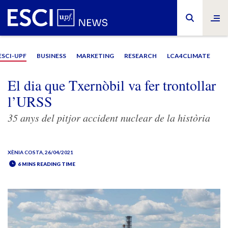
ESCI-UPF
BUSINESS
MARKETING
RESEARCH
LCA4CLIMATE
El dia que Txernòbil va fer trontollar
l’URSS
35 anys del pitjor accident nuclear de la història
XÈNIA COSTA
, 26/04/2021
6 MINS READING TIME