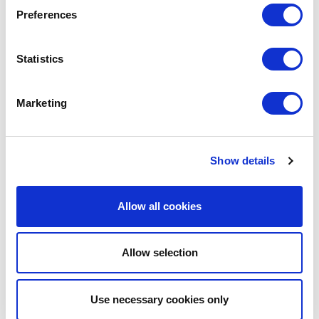
“MésEuropa” compta amb el suport del programa Erasmus+ de la
Preferences
Unió Europea
Statistics
JOAN PERE PLAZA
Lecturer at Bachelor’s Degree in International
Marketing
Business and Marketing (GNMI)
Show details
#EU
#GLOBALISATION
#JEAN MONNET
#LATIN AMERICA
Allow all cookies
SHARE IT:
Allow selection
Use necessary cookies only