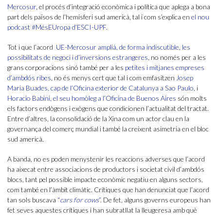
Mercosur
, el procés d’integració econòmica i política que aplega a bona
part dels països de l’hemisferi sud americà, tal i com s’explica en
el nou
podcast #MésEUropa d’ESCI-UPF.
Tot i que l’acord
UE-Mercosur amplià, de forma indiscutible, les
possibilitats de negoci i d’inversions estrangeres
, no només per a les
grans corporacions sinó també per a les
petites i mitjanes empreses
d’ambdós ribes
, no és menys cert que tal i com emfasitzen
Josep
Maria Buades, cap de l’Oficina exterior de Catalunya a Sao Paulo
, i
Horacio Babini, el seu homòleg a l’Oficina de Buenos Aires
són molts
els factors endògens i exògens que condicionen l’actualitat del tractat.
Entre d’altres, la consolidació de la Xina com un actor clau en la
governança del comerç mundial i també la creixent asimetria en el bloc
sud americà.
A banda, no es poden menystenir les reaccions adverses que l’acord
ha aixecat entre associacions de productors i societat civil d’ambdós
blocs, tant pel possible impacte econòmic negatiu en alguns sectors,
com també en l’àmbit climàtic. Crítiques que han denunciat que l’acord
tan sols buscava
“
cars for cows
”
. De fet, alguns governs europeus han
fet seves aquestes crítiques i han subratllat la lleugeresa amb què