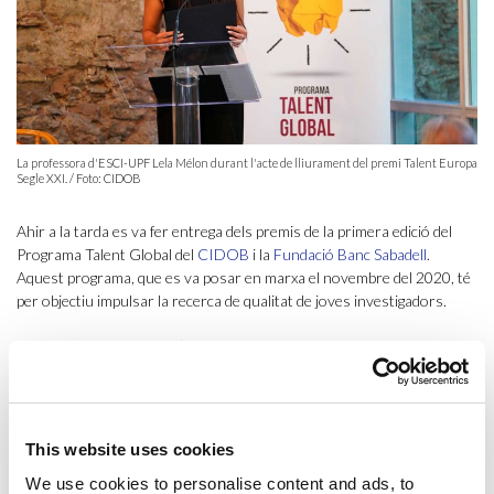
La professora d'ESCI-UPF Lela Mélon durant l'acte de lliurament del premi Talent Europa
Segle XXI. / Foto: CIDOB
Ahir a la tarda es va fer entrega dels premis de la primera edició del
Programa Talent Global del
CIDOB
i la
Fundació Banc Sabadell
.
Aquest programa, que es va posar en marxa el novembre del 2020, té
per objectiu impulsar la recerca de qualitat de joves investigadors.
Lela Mélon,
professora d’ESCI-UPF
, doctora en Dret Corporatiu per
la Universitat d’Aberdeen i coordinadora executiva del projecte
Planetary Wellbeing
, va ser guardonada amb el premi “Talent Europa
Segle XXI” convocat pel CIDOB, la Fundació Banc Sabadell i la
Fundació Catalunya Europa
.
This website uses cookies
We use cookies to personalise content and ads, to
El premi, que té una dotació de 2.500€, reconeix els treballs amb un alt