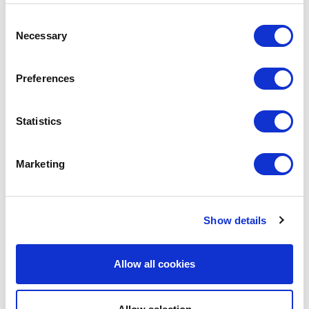
En aquesta edició 2022 del programa d’IBP per al Boston College,
s’han ofert 3 assignatures (
International Finance
, impartida pel prof.
Consent
Dr. Josep Torres,
International Marketing
, impartida pel prof. Dr.
Necessary
Selection
Tomislav Rimac i
International Operations Management
, impartida pel
prof. Dr. Manel Guerris), d’entre les quals els estudiants n’han cursat
dues en format compacte durant 7 setmanes. Els crèdits obtinguts es
Preferences
transferiran als respectius programes de
bachelor
que estan cursant
a BC.
Statistics
L’experiència acadèmica i personal dels participants ha estat molt
satisfactòria i ha estat un veritable plaer acollir-los a ESCI-UPF.
Marketing
JORDI PUIG
Academic Coordinator of the IBP Program
Show details
Allow all cookies
#ESCI-UPF
#EXCHANGE