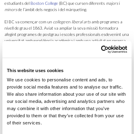
estudiants del
Boston College
(BC) que cursen diferents
majors
i
minors
de l’àmbit dels negocis i del màrqueting.
El BC va començar com un
college
en
liberal arts
amb programes a
nivell de grau el 1863. Aviat va ampliar la seva missió formadora
afegint programes de postgrau i escoles professionals esdevenint una
universitat amb excel·lència acadèmica i amb una activitat en recerca
reconeguda internacionalment. Després de més de 150 anys, el
Boston College continua compromès a guiar els seus estudiants en
un viatge integral de descobriment, que integra la seva formació
intel·lectual, personal, ètica i religiosa tot acollint un cos d’estudiants
This website uses cookies
divers de moltes tradicions religioses.
We use cookies to personalise content and ads, to
El programa IBP d’ESCI-UPF s’adreça a estudiants internacionals de
provide social media features and to analyse our traffic.
grau amb una especialitat o un
minor
en negocis que vulguin adquirir
We also share information about your use of our site with
una perspectiva internacional i una millor comprensió de les
our social media, advertising and analytics partners who
pràctiques de gestió necessàries per competir en l’economia global. A
may combine it with other information that you’ve
més, el programa està dissenyat per oferir als estudiants una visió del
provided to them or that they’ve collected from your use
negoci internacional des d’una perspectiva multicultural i millorar les
seves competències professionals.
of their services.