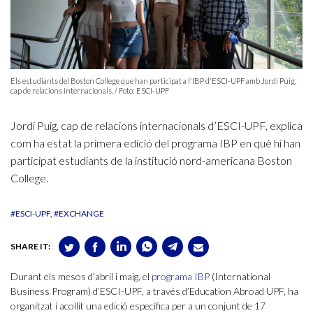
Els estudiants del Boston College que han participat a l'IBP d'ESCI-UPF amb Jordi Puig,
cap de relacions internacionals. / Foto: ESCI-UPF
Jordi Puig, cap de relacions internacionals d’ESCI-UPF, explica
com ha estat la primera edició del programa IBP en què hi han
participat estudiants de la institució nord-americana Boston
College.
#ESCI-UPF
#EXCHANGE
SHARE IT:
Durant els mesos d’abril i maig, el
programa IBP
(International
Business Program) d’ESCI-UPF, a través d’Education Abroad UPF, ha
organitzat i acollit una edició específica per a un conjunt de 17