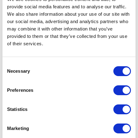
formen part, per ordre de promoció, són:
provide social media features and to analyse our traffic.
We also share information about your use of our site with
Oriol Castells
(GSCI, 1999) | Export Director a Gisp
our social media, advertising and analytics partners who
may combine it with other information that you’ve
Marc Costafreda
(GSCI, 2000) | Mentor i assessor en empreses
provided to them or that they’ve collected from your use
del sector TIC a Ellipsis Technologies
of their services.
Miquel López
(GSCI, 2003) | General Manager a MEINA, LATAM i
els Balcans a Fluidra
Consent
Geraldine Kann
(GSCI, 2010) | Consulting Project Manager a
Necessary
Selection
Materfad
Beatriz Muñoz
(GSCI, 2011) | Impact Innovation Director a
Preferences
Fundación Ship2B
Jorge Setoain
(GNMI, 2013) | Associate Banker a Citi
Statistics
Iván Puga
(MRI, 2014) | Director comercial i de màrqueting a
Bidfood Iberia
Marketing