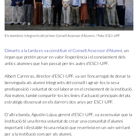
Els membres integrants del primer Consell Assessor d'Alumni. / Foto: ESCI-UPF
Dimarts a la tarda es va constituir el Consell Assessor d’Alumni
, un
òrgan que pretén posar en valor l’experiència i el coneixement dels
antics alumnes que han passat per les aules d’ESCI-UPF.
Albert Carreras, director d’ESCI-UPF, va ser l’encarregat de donar la
benvinguda als alumni integrants del consell i agrair-los la seva
predisposició i voluntat de col·laborar en el creixement de la institució.
Així mateix, també compartir-los les línies d’actuació principals del pla
estratègic dissenyat en els darrers dos anys per ESCI-UPF.
D’altra banda, Agustín Lújua, gerent d’ESCI-UPF, va assenyalar que la
institució té una ferma voluntat de crear una comunitat d’alumni
important i d’establir-hi una relació que reverteixi en un
win-win
tant
per a la institució com per als alumni.