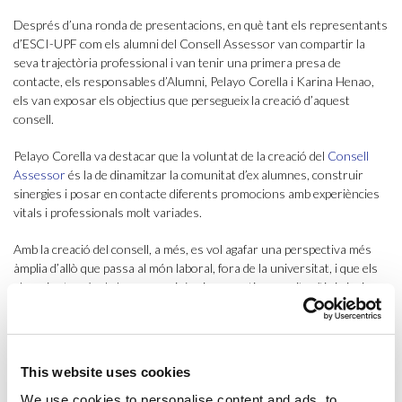
Després d’una ronda de presentacions, en què tant els representants
d’ESCI-UPF com els alumni del Consell Assessor van compartir la
seva trajectòria professional i van tenir una primera presa de
contacte, els responsables d’Alumni, Pelayo Corella i Karina Henao,
els van exposar els objectius que persegueix la creació d’aquest
consell.
Pelayo Corella va destacar que la voluntat de la creació del
Consell
Assessor
és la de dinamitzar la comunitat d’ex alumnes, construir
sinergies i posar en contacte diferents promocions amb experiències
vitals i professionals molt variades.
Amb la creació del consell, a més, es vol agafar una perspectiva més
àmplia d’allò que passa al món laboral, fora de la universitat, i que els
alumni, a través de les seves vivències, aportin esperit crític i siguin
propositius i proactius per tal d’engegar noves línies de treball a ESCI-
UPF.
El Consell Assessor d’Alumni, que té previst reunir-se dues vegades
This website uses cookies
l’any, s’anirà renovant periòdicament per donar cabuda a les diferents
promocions i titulacions d’ESCI-UPF. Els primers alumni que en
We use cookies to personalise content and ads, to