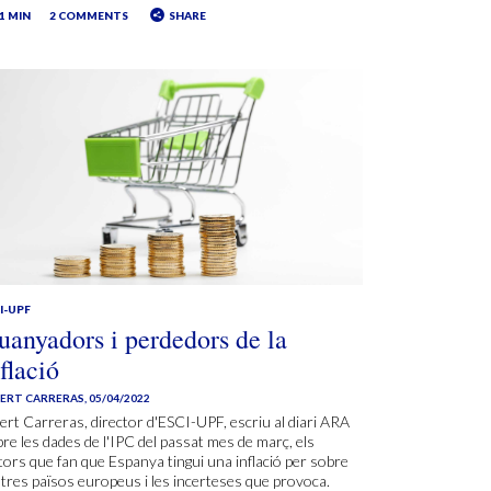
1 MIN
2 COMMENTS
SHARE
I-UPF
uanyadors i perdedors de la
flació
BERT CARRERAS
,
05/04/2022
ert Carreras, director d'ESCI-UPF, escriu al diari ARA
re les dades de l'IPC del passat mes de març, els
tors que fan que Espanya tingui una inflació per sobre
ltres països europeus i les incerteses que provoca.