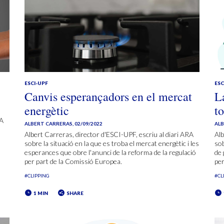
ESCI-UPF
ESC
Canvis esperançadors en el mercat
La
energètic
t
RA
ALBERT CARRERAS
,
02/09/2022
AL
Albert Carreras, director d'ESCI-UPF, escriu al diari ARA
Alb
sobre la situació en la que es troba el mercat energètic i les
sob
esperances que obre l'anunci de la reforma de la regulació
de 
per part de la Comissió Europea.
per
#CLIPPING
#CL
1 MIN
SHARE