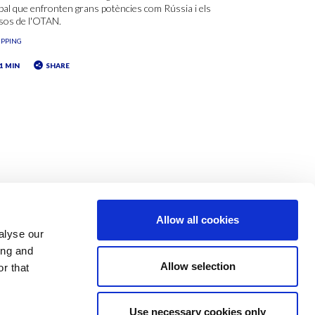
bal que enfronten grans potències com Rússia i els
sos de l'OTAN.
IPPING
1 MIN
SHARE
Allow all cookies
alyse our
ing and
Allow selection
r that
Use necessary cookies only