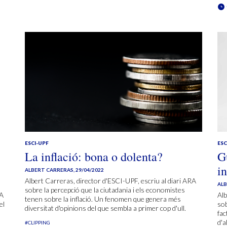
ESCI-UPF
ESC
La inflació: bona o dolenta?
G
in
ALBERT CARRERAS
,
29/04/2022
Albert Carreras, director d'ESCI-UPF, escriu al diari ARA
AL
sobre la percepció que la ciutadania i els economistes
RA
Alb
tenen sobre la inflació. Un fenomen que genera més
el
sob
diversitat d'opinions del que sembla a primer cop d'ull.
fac
d'a
#CLIPPING