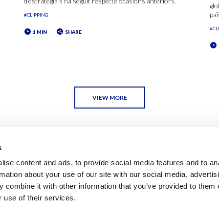
d'estratègia s'ha seguit respecte ocasions anteriors.
glo
paï
#CLIPPING
#CL
1 MIN
SHARE
VIEW MORE
s
ise content and ads, to provide social media features and to an
rmation about your use of our site with our social media, advertis
 combine it with other information that you’ve provided to them o
 use of their services.