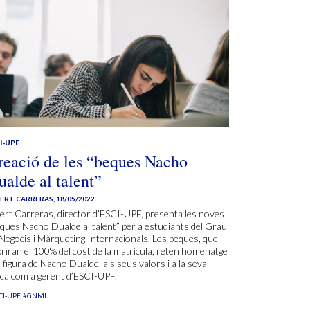
I-UPF
reació de les “beques Nacho
ualde al talent”
BERT CARRERAS
,
18/05/2022
ert Carreras, director d'ESCI-UPF, presenta les noves
ques Nacho Dualde al talent” per a estudiants del Grau
Negocis i Màrqueting Internacionals. Les beques, que
riran el 100% del cost de la matrícula, reten homenatge
a figura de Nacho Dualde, als seus valors i a la seva
ca com a gerent d’ESCI-UPF.
CI-UPF
#GNMI