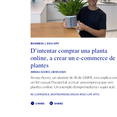
BUSINESS
ESCI-UPF
D’intentar comprar una planta
online, a crear un e-commerce de
plantes
ARNAU ACERO
,
28/05/2020
Arnau Acero, un alumne de 4t de GNMI, ens explica co
un fet casual l’ha portat a crear una empresa que ven
plantes online. Un exemple d’emprenedoria i superació.
#E-COMMERCE
#ENTREPRENEURSHIP
#ESCI-UPF
#TFG
2 MINS
SHARE