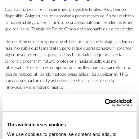
Cuarto año de carrera. Exámenes, proyectos finales. Poco tiempo
disponible. Asignaturas por aprobar a pocos meses del fin de un ciclo y
la inquietud de ¿cuál será mi futuro profesional? Súmale además tener
que realizar el Trabajo de Fin de Grado y el escenario da cierto vértigo.
Desde el inicio, me propuse que el TFG no fuera un trabajo académico
más. No sabía qué tema tratar, pero sí qué quería conseguir: aprender
algo nuevo, potenciar algunas de las habilidades adquiridas en la
carrera y encarar mi futuro profesional hacia aquello que me
interesaba. Y estos tres componentes me llevaban a desarrollar una
idea de negocio utilizando metodologías ágiles. Iba a utilizar mi TFG
como una oportunidad y así enfocarme hacia el sector de la
innovación y el emprendimiento.
Empecé por identificar una problemática en el mercado y plantearme el
reto de aportar ideas para solucionarla. Todo ello invirtiendo los
mínimos recursos posibles y centrándome en el cliente, ya que utilicé
la metodología
Lean Startup
.
This website uses cookies
Mi idea de negocio inicial trataba de solucionar las necesidades de los
We use cookies to personalise content and ads, to
usuarios actuales de movilidad en Barcelona. Al ser un sector que no