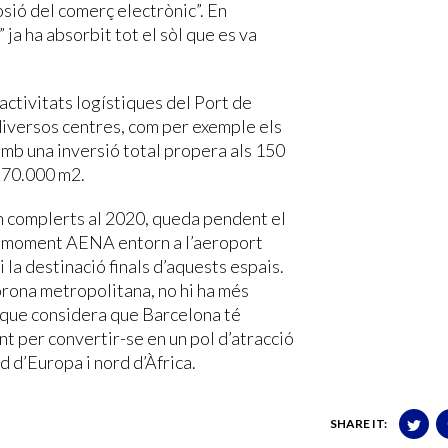
osió del comerç electrònic”. En
ja ha absorbit tot el sòl que es va
 activitats logístiques del Port de
iversos centres, com per exemple els
amb una inversió total propera als 150
270.000 m2.
n complerts al 2020, queda pendent el
u moment AENA entorn a l’aeroport
i la destinació finals d’aquests espais.
orona metropolitana, no hi ha més
, que considera que Barcelona té
ent per convertir-se en un pol d’atracció
d d’Europa i nord d’Àfrica.
SHARE IT: