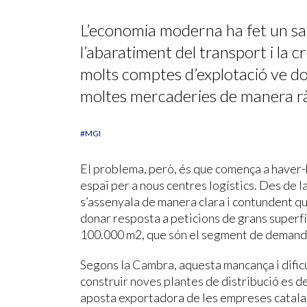
L’economia moderna ha fet un salt
l’abaratiment del transport i la cre
molts comptes d’explotació ve don
moltes mercaderies de manera rà
#MGI
El problema, però, és que comença a haver
espai per a nous centres logístics. Des de
s’assenyala de manera clara i contundent qu
donar resposta a peticions de grans superfíc
100.000 m2, que són el segment de demanda 
Segons la Cambra, aquesta mancança i dificu
construir noves plantes de distribució es de
aposta exportadora de les empreses catalan