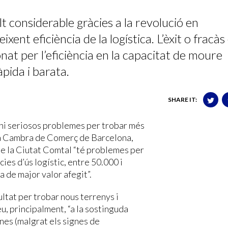
 considerable gràcies a la revolució en
ixent eficiència de la logística. L’èxit o fracàs
at per l’eficiència en la capacitat de moure
pida i barata.
SHARE IT:
-hi seriosos problemes per trobar més
 la Cambra de Comerç de Barcelona,
e la Ciutat Comtal “té problemes per
ies d’ús logístic, entre 50.000 i
de major valor afegit”.
ltat per trobar nous terrenys i
u, principalment, “a la sostinguda
es (malgrat els signes de