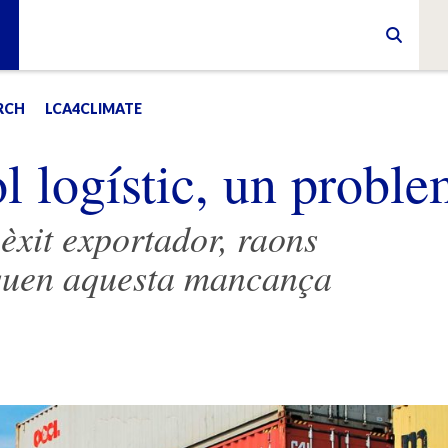
RCH
LCA4CLIMATE
l logístic, un probl
’èxit exportador, raons
iquen aquesta mancança