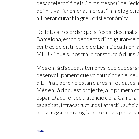
desacceleració dels últims mesos) i de l’ecl
definitiva, l’anomenat mercat “immologístic” 
alliberar durant la greu crisi econòmica.
De fet, cal recordar que a l’espai destinat a
Barcelona, estan pendents d’inaugurar-se d
centres de distribució de Lidl i Decathlon, 
MEUR i que suposarà la construcció d’uns 
Més enllà d’aquests terrenys, que quedara
desenvolupament que va anunciar en el se
d’El Prat, però no estan clares ni les dates n
Més enllà d’aquest projecte, a la primera c
espai. D’aquí el toc d’atenció de la Cambra
capacitat, infraestructures i atractiu sufici
per a magatzems logístics centrals per al su
#MGI