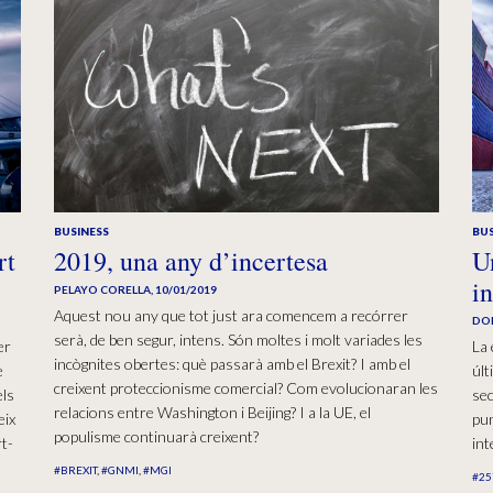
BUSINESS
BUS
rt
2019, una any d’incertesa
U
i
PELAYO CORELLA
,
10/01/2019
Aquest nou any que tot just ara comencem a recórrer
DO
serà, de ben segur, intens. Són moltes i molt variades les
er
La 
incògnites obertes: què passarà amb el Brexit? I amb el
e
úl
creixent proteccionisme comercial? Com evolucionaran les
els
sec
relacions entre Washington i Beijing? I a la UE, el
eix
pun
populisme continuarà creixent?
rt-
int
#BREXIT
#GNMI
#MGI
#25