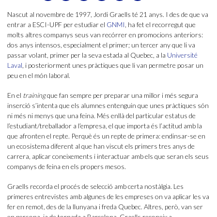
Nascut al novembre de 1997, Jordi Graells té 21 anys. I des de que va
entrar a ESCI-UPF per estudiar el
GNMI
, ha fet el recorregut que
molts altres companys seus van recórrer en promocions anteriors:
dos anys intensos, especialment el primer; un tercer any que li va
passar volant, primer per la seva estada al Quebec, a la
Université
Laval
, i posteriorment unes pràctiques que li van permetre posar un
peu en el món laboral.
En el
training
que fan sempre per preparar una millor i més segura
inserció s’intenta que els alumnes entenguin que unes pràctiques són
ni més ni menys que una feina. Més enllà del particular estatus de
l’estudiant/treballador a l’empresa, el que importa és l’actitud amb la
que afronten el repte. Perquè és un repte de primera: endinsar-se en
un ecosistema diferent al que han viscut els primers tres anys de
carrera, aplicar coneixements i interactuar amb els que seran els seus
companys de feina en els propers mesos.
Graells recorda el procés de selecció amb certa nostàlgia. Les
primeres entrevistes amb algunes de les empreses on va aplicar les va
fer en remot, des de la llunyana i freda Quebec. Altres, però, van ser
en persona, ja de tornada a Barcelona. Graells reconeix a