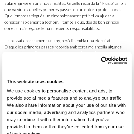
submergir-se en una nova realitat. Graells recorda la “il·lusió” amb la
que va viure aquelles primeres passes en un entorn professional.
Que l’empresa tingués un dimensionament petit el va ajudar a
conèixer ràpidament a tothom. I també a que, des de bon principi, li
donessin càrrega de feina i creixents responsabilitats.
Ha passat escassament un any, però li sembla una eternitat.
D’aquelles primeres passes recorda amb certa melancolia algunes
experiències que li van servir per aprendre i per rodar-se i aconseguir
aquest intangible que les empreses tant valoren: experiència.
Donat que Sestrategic ofereix ajudar a vendre en els mercats
internacionals a les pimes, Graells va treballar amb diverses
This website uses cookies
empreses de sectors ben diferents. Un bon exemple és quan encara
estava d’
assistant
i va començar a estar present a les primeres
We use cookies to personalise content and ads, to
reunions per a una empresa en l’àmbit de les energies renovables,
provide social media features and to analyse our traffic.
concretament, l’eòlica. Titlla “d’emocionant i bonic” assistir a aquelles
We also share information about your use of our site with
reunions de vendes i especialment quan algunes d’aquelles reunions
our social media, advertising and analytics partners who
van fructificar en posteriors vendes.
may combine it with other information that you’ve
provided to them or that they’ve collected from your use
Igualment alliçonador va ser prendre part en un fira de
packaging
, on
of their services.