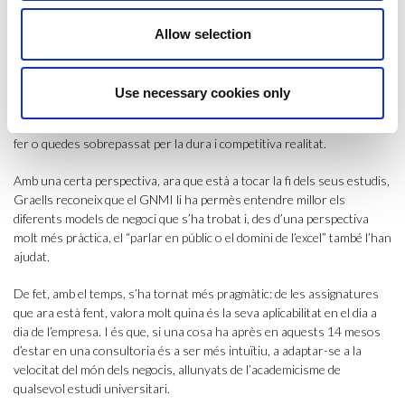
L’experiència d’aquesta “primera feina”, que és també l’assignatura més
Allow selection
important del grau pel pes i importància que té en el currículum, li ha
permès evolucionar com a professional. Diu Graells que ara és “més
constant que abans i més organitzat”. De la mateixa manera, el dia a
Use necessary cookies only
dia a l’empresa li ha ensenyat també “a prioritzar”. I és que el ritme
endimoniat en el món professional no perdona. O selecciones bé què
fer o quedes sobrepassat per la dura i competitiva realitat.
Amb una certa perspectiva, ara que està a tocar la fi dels seus estudis,
Graells reconeix que el GNMI li ha permès entendre millor els
diferents models de negoci que s’ha trobat i, des d’una perspectiva
molt més pràctica, el “parlar en públic o el domini de l’excel” també l’han
ajudat.
De fet, amb el temps, s’ha tornat més pragmàtic: de les assignatures
que ara està fent, valora molt quina és la seva aplicabilitat en el dia a
dia de l’empresa. I és que, si una cosa ha après en aquests 14 mesos
d’estar en una consultoria és a ser més intuïtiu, a adaptar-se a la
velocitat del món dels negocis, allunyats de l’academicisme de
qualsevol estudi universitari.