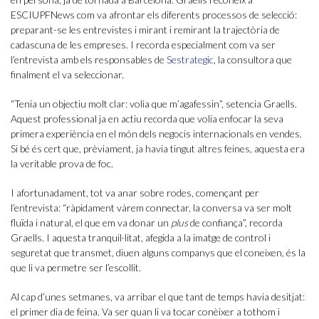
ESCIUPFNews com va afrontar els diferents processos de selecció:
preparant-se les entrevistes i mirant i remirant la trajectòria de
cadascuna de les empreses. I recorda especialment com va ser
l’entrevista amb els responsables de
Sestrategic
, la consultora que
finalment el va seleccionar.
“Tenia un objectiu molt clar: volia que m’agafessin”, setencia Graells.
Aquest professional ja en actiu recorda que volia enfocar la seva
primera experiència en el món dels negocis internacionals en vendes.
Si bé és cert que, prèviament, ja havia tingut altres feines, aquesta era
la veritable prova de foc.
I afortunadament, tot va anar sobre rodes, començant per
l’entrevista: “ràpidament vàrem connectar, la conversa va ser molt
fluïda i natural, el que em va donar un
plus
de confiança”, recorda
Graells. I aquesta tranquil·litat, afegida a la imatge de control i
seguretat que transmet, diuen alguns companys que el coneixen, és la
que li va permetre ser l’escollit.
Al cap d’unes setmanes, va arribar el que tant de temps havia desitjat:
el primer dia de feina. Va ser quan li va tocar conèixer a tothom i