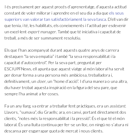
I és precisament per aquest procés d’aprenentatge, d’aquesta actitud
constant de voler millorar i aprendre en el seu dia a dia que
els seus
superiors van valorar tan satisfactòriament la seva tasca
. D’ell van dir
que tenia, i té, les habilitats, els coneixements i l’actitud per esdevenir
un excel·lent
export manager
. També que té iniciativa i capacitat de
treball, a més de ser summament resolutiu.
Els que l’han acompanyat durant aquests quatre anys de carrera
destaquen “la seva empatia” i també “la seva responsabilitat i la
capacitat d’autocontrol”. Per la seva part, preguntat per
ESCIUPFNews, ell apunta que aquest viatge al món laboral ha servit
per donar forma a una persona més ambiciosa, treballadora i,
definitivament, un
doer
, un “home d’acció”. I d’una manera o una altra,
diu haver trobat aquesta inspiració en la figura del seu pare, que
sempre l’ha animat a fer coses.
Fa un any llarg, va entrar a treballar fent pràctiques, era un
assistant
.
Llavors, “sumava”, diu Graells; ara, en canvi, portant directament dos
clients, “notes més la responsabilitat i la pressió”. És el que té el món
laboral. És una lluita continua per fer-se un lloc, on ningú no s’atura ni
descansa per esgarrapar quota de mercat i nous clients.