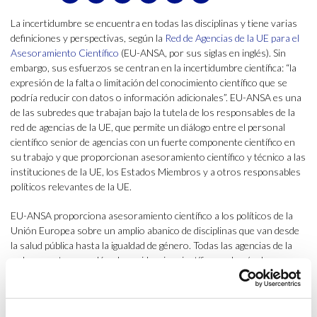
La incertidumbre se encuentra en todas las disciplinas y tiene varias
definiciones y perspectivas, según la
Red de Agencias de la UE para el
Asesoramiento Científico
(EU-ANSA, por sus siglas en inglés). Sin
embargo, sus esfuerzos se centran en la incertidumbre científica: “la
expresión de la falta o limitación del conocimiento científico que se
podría reducir con datos o información adicionales”. EU-ANSA es una
de las subredes que trabajan bajo la tutela de los responsables de la
red de agencias de la UE, que permite un diálogo entre el personal
científico senior de agencias con un fuerte componente científico en
su trabajo y que proporcionan asesoramiento científico y técnico a las
instituciones de la UE, los Estados Miembros y a otros responsables
políticos relevantes de la UE.
EU-ANSA proporciona asesoramiento científico a los políticos de la
Unión Europea sobre un amplio abanico de disciplinas que van desde
la salud pública hasta la igualdad de género. Todas las agencias de la
red comparten y evalúan las evidencias científicas, además de
identificar y comunicar la incertidumbre inherente al proceso
científico. Al hacerlo, se garantiza que los responsables de la
formulación de políticas comprendan mejor la solidez de la base de