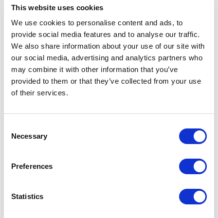
evidencia presentada y que la política resultante se tome sobre la base
This website uses cookies
de una elección totalmente informada.
We use cookies to personalise content and ads, to
Corresponde a las
provide social media features and to analyse our traffic.
agencias de la UE tratar
We also share information about your use of our site with
our social media, advertising and analytics partners who
de ofrecer un sentido de
may combine it with other information that you’ve
la “confianza” en las
provided to them or that they’ve collected from your use
pruebas y los consejos
of their services.
científicos que se
producen.
Consent
Necessary
Selection
Aunque se puede caracterizar y manejar la incertidumbre científica,
probablemente nunca se puede eliminar completamente, apuntan
desde EU-ANSA. “Hay diferentes tipos de incertidumbre científica y
Preferences
hay muchas razones por las que se ha producido, incluyendo datos
insuficientes, variabilidad estadística, ‘representatividad’ de datos para
Statistics
poblaciones generales o pruebas contradictorias”, añaden.
Corresponde a las agencias de la UE tratar de ofrecer un sentido de la
“confianza” en las pruebas y los consejos científicos que se producen,