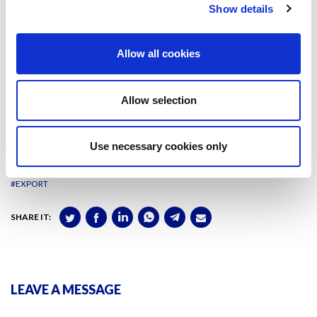
(-13%).
Show details
Allow all cookies
PELAYO CORELLA
Lecturer at Bachelor’s Degree in International
Business and Marketing (GNMI)
Allow selection
Codirector of Master’s in International Retail
Management (MRMI)
Use necessary cookies only
#EXPORT
SHARE IT:
LEAVE A MESSAGE