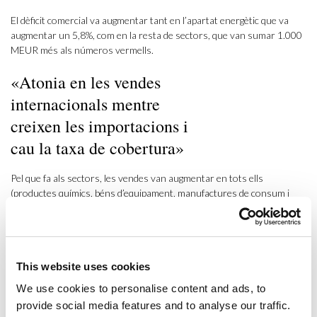
El dèficit comercial va augmentar tant en l’apartat energètic que va
augmentar un 5,8%, com en la resta de sectors, que van sumar 1.000
MEUR més als números vermells.
«Atonia en les vendes
internacionals mentre
creixen les importacions i
cau la taxa de cobertura»
Pel que fa als sectors, les vendes van augmentar en tots ells
(productes químics, béns d’equipament, manufactures de consum i
alimentació i begudes), tret d’una sonada excepció:
l’automoció, que
va patir una forta contracció superior al 18%.
No és estrany, doncs,
que algunes de les factories implantades a Catalunya, com la de
Nissan a la Zona Franca de Barcelona, estigui plantejant-se la
This website uses cookies
reducció de producció (que ja ha minvat en els darrers temps) i, en
conseqüència, de treballadors.
We use cookies to personalise content and ads, to
provide social media features and to analyse our traffic.
Per àrees geogràfiques, la Unió Europea continua concentrant bona