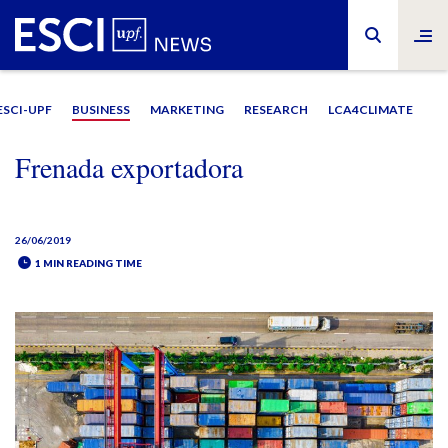
ESCI-UPF
BUSINESS
MARKETING
RESEARCH
LCA4CLIMATE
Frenada exportadora
26/06/2019
1 MIN READING TIME