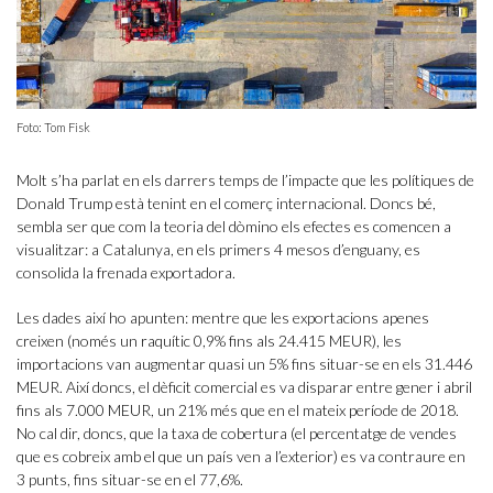
Foto: Tom Fisk
Molt s’ha parlat en els darrers temps de l’impacte que les polítiques de
Donald Trump està tenint en el comerç internacional. Doncs bé,
sembla ser que com la teoria del dòmino els efectes es comencen a
visualitzar: a Catalunya, en els primers 4 mesos d’enguany, es
consolida la frenada exportadora.
Les dades així ho apunten: mentre que les exportacions apenes
creixen (només un raquític 0,9% fins als 24.415 MEUR), les
importacions van augmentar quasi un 5% fins situar-se en els 31.446
MEUR. Així doncs, el dèficit comercial es va disparar entre gener i abril
fins als 7.000 MEUR, un 21% més que en el mateix període de 2018.
No cal dir, doncs, que la taxa de cobertura (el percentatge de vendes
que es cobreix amb el que un país ven a l’exterior) es va contraure en
3 punts, fins situar-se en el 77,6%.