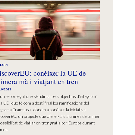
I-UPF
iscoverEU: conèixer la UE de
rimera mà i viatjant en tren
10/2023
un recorregut que s’endinsa pels objectius d’integració
la UE i que té com a destí final les ramificacions del
grama Eramsus+, donem a conèixer la iniciativa
coverEU, un projecte que ofereix als alumnes de primer
possibilitat de viatjar en tren gratis per Europa durant
 mes.