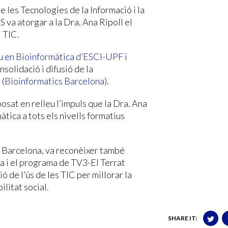
 les Tecnologies de la Informació i la
va atorgar a la Dra. Ana Ripoll el
 TIC.
u en Bioinformàtica d’ESCI-UPF
i
solidació i difusió de la
 (
Bioinformatics Barcelona
).
posat en relleu l’impuls que la Dra. Ana
tica a tots els nivells formatius
e Barcelona, va reconèixer també
 i el programa de TV3-El Terrat
ó de l’ús de les TIC per millorar la
ilitat social.
SHARE IT: