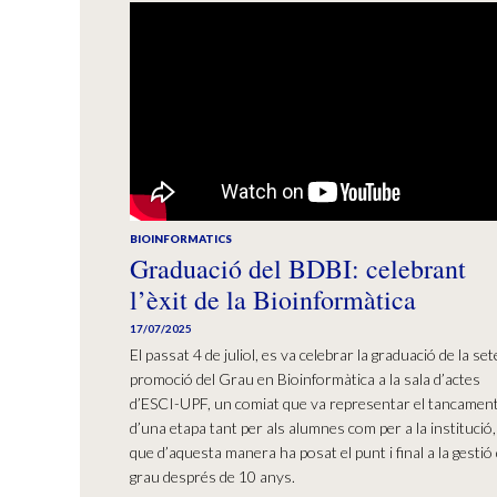
BIOINFORMATICS
Graduació del BDBI: celebrant
l’èxit de la Bioinformàtica
17/07/2025
El passat 4 de juliol, es va celebrar la graduació de la se
promoció del Grau en Bioinformàtica a la sala d’actes
d’ESCI-UPF, un comiat que va representar el tancamen
d’una etapa tant per als alumnes com per a la institució,
que d’aquesta manera ha posat el punt i final a la gestió 
grau després de 10 anys.