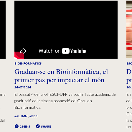
BIOINFORMATICS
ESC
Graduar-se en Bioinformàtica, el
D
primer pas per impactar el món
p
24/07/2024
10/
tena
El passat 4 de juliol, ESCI-UPF va acollir l’acte acadèmic de
En 
graduació de la sisena promoció del Grau en
de 
t
Bioinformàtica.
pro
Dis
#ALUMNI
#BDBI
del
la 
un
2 MINS
SHARE