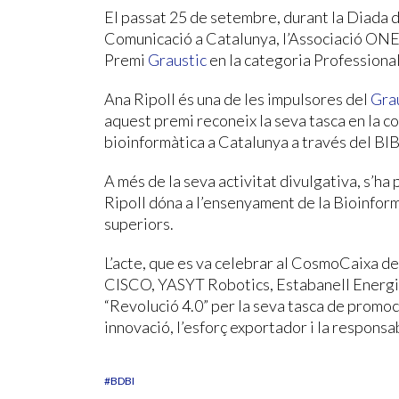
El passat 25 de setembre, durant la Diada de
Comunicació a Catalunya, l’Associació ONES 
Premi
Graustic
en la categoria Professional
Ana Ripoll és una de les impulsores del
Gra
aquest premi reconeix la seva tasca en la con
bioinformàtica a Catalunya a través del BIB
A més de la seva activitat divulgativa, s’ha 
Ripoll dóna a l’ensenyament de la Bioinformà
superiors.
L’acte, que es va celebrar al CosmoCaixa d
CISCO, YASYT Robotics, Estabanell Energia
“Revolució 4.0” per la seva tasca de promoci
innovació, l’esforç exportador i la responsab
#BDBI