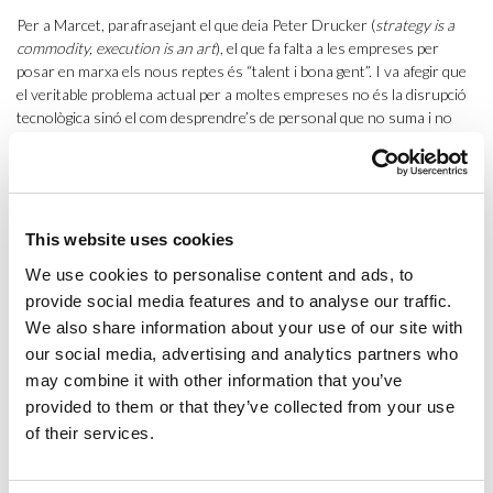
Per a Marcet, parafrasejant el que deia Peter Drucker (
strategy is a
commodity, execution is an art
), el que fa falta a les empreses per
posar en marxa els nous reptes és “talent i bona gent”. I va afegir que
el veritable problema actual per a moltes empreses no és la disrupció
tecnològica sinó el com desprendre’s de personal que no suma i no
aporta, més aviat resta.
Durant la jornada es van poder veure exemples de com les empreses
han fet front a la digitalització i com aquesta revolució en el sector és
vista i gestionada per empreses del sector on conviuen diferents
This website uses cookies
generacions.
We use cookies to personalise content and ads, to
Xavier Mas, Chief Marketing Officer a Caixabank, per exemple, va
provide social media features and to analyse our traffic.
explicar com i de quina manera es va fer el pas de canviar les
We also share information about your use of our site with
tradicionals oficines bancàries en les actuals
stores
, tal i com ells les
our social media, advertising and analytics partners who
anomenen. Per a aquest directiu de Caixabank, el repte era aconseguir
may combine it with other information that you’ve
maximitzar l’experiència de compra dels clients. I per aconseguir-ho,
provided to them or that they’ve collected from your use
van combinar dos aspectes: d’una banda, convertir la tecnologia en
of their services.
una
commodity
que facilités el dia a dia amb els clients per fer les
accions més quotidianes a través del lloc web o l’app al mòbil; de l’altre,
imitar els conceptes que altres empreses com la
boutique
de