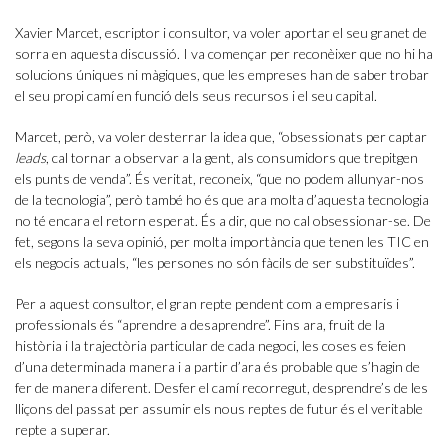
Xavier Marcet, escriptor i consultor, va voler aportar el seu granet de
sorra en aquesta discussió. I va començar per reconèixer que no hi ha
solucions úniques ni màgiques, que les empreses han de saber trobar
el seu propi camí en funció dels seus recursos i el seu capital.
Marcet, però, va voler desterrar la idea que, “obsessionats per captar
leads
, cal tornar a observar a la gent, als consumidors que trepitgen
els punts de venda”. És veritat, reconeix, “que no podem allunyar-nos
de la tecnologia”, però també ho és que ara molta d’aquesta tecnologia
no té encara el retorn esperat. És a dir, que no cal obsessionar-se. De
fet, segons la seva opinió, per molta importància que tenen les TIC en
els negocis actuals, “les persones no són fàcils de ser substituïdes”.
Per a aquest consultor, el gran repte pendent com a empresaris i
professionals és “aprendre a desaprendre”. Fins ara, fruit de la
història i la trajectòria particular de cada negoci, les coses es feien
d’una determinada manera i a partir d’ara és probable que s’hagin de
fer de manera diferent. Desfer el camí recorregut, desprendre’s de les
lliçons del passat per assumir els nous reptes de futur és el veritable
repte a superar.