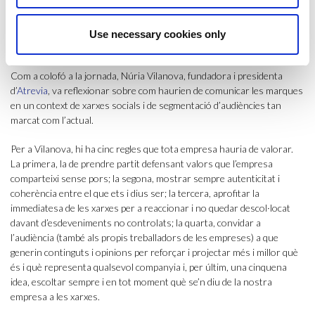
assegurat. Sobre l’impacte, a més, que les xarxes tenen en el negoci,
Tomás va fer una reflexió de fons: “no podem evitar que alguns
consumidors diguin el que vulguin, però sí podem evitar que sigui
Use necessary cookies only
veritat”.
Com a colofó a la jornada, Núria Vilanova, fundadora i presidenta
d’
Atrevia
, va reflexionar sobre com haurien de comunicar les marques
en un context de xarxes socials i de segmentació d’audiències tan
marcat com l’actual.
Per a Vilanova, hi ha cinc regles que tota empresa hauria de valorar.
La primera, la de prendre partit defensant valors que l’empresa
comparteixi sense pors; la segona, mostrar sempre autenticitat i
coherència entre el que ets i dius ser; la tercera, aprofitar la
immediatesa de les xarxes per a reaccionar i no quedar descol·locat
davant d’esdeveniments no controlats; la quarta, convidar a
l’audiència (també als propis treballadors de les empreses) a que
generin continguts i opinions per reforçar i projectar més i millor què
és i què representa qualsevol companyia i, per últim, una cinquena
idea, escoltar sempre i en tot moment què se’n diu de la nostra
empresa a les xarxes.