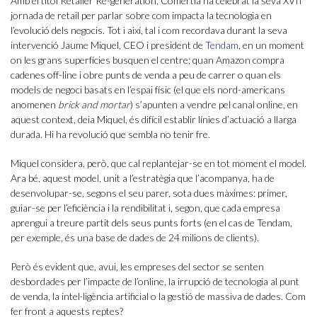
Amb el títol Retailer Re-generation, Comertia ha celebrat la seva XVII
jornada de retail per parlar sobre com impacta la tecnologia en
l’evolució dels negocis. Tot i així, tal i com recordava durant la seva
intervenció Jaume Miquel, CEO i president de
Tendam
, en un moment
on les grans superfícies busquen el centre; quan Amazon compra
cadenes off-line i obre punts de venda a peu de carrer o quan els
models de negoci basats en l’espai físic (el que els nord-americans
anomenen
brick and mortar
) s’apunten a vendre pel canal online, en
aquest context, deia Miquel, és difícil establir línies d’actuació a llarga
durada. Hi ha revolució que sembla no tenir fre.
Miquel considera, però, que cal replantejar-se en tot moment el model.
Ara bé, aquest model, unit a l’estratègia que l’acompanya, ha de
desenvolupar-se, segons el seu parer, sota dues màximes: primer,
guiar-se per l’eficiència i la rendibilitat i, segon, que cada empresa
aprengui a treure partit dels seus punts forts (en el cas de Tendam,
per exemple, és una base de dades de 24 milions de clients).
Però és evident que, avui, les empreses del sector se senten
desbordades per l’impacte de l’online, la irrupció de tecnologia al punt
de venda, la intel·ligència artificial o la gestió de massiva de dades. Com
fer front a aquests reptes?