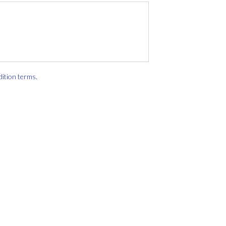
dition terms
.