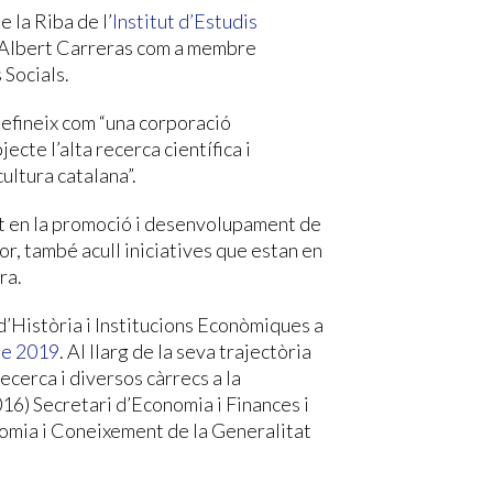
 la Riba de l’
Institut d’Estudis
 d’Albert Carreras com a membre
 Socials.
defineix com “una corporació
jecte l’alta recerca científica i
ultura catalana”.
tat en la promoció i desenvolupament de
or, també acull iniciatives que estan en
ra.
d’Història i Institucions Econòmiques a
de 2019
. Al llarg de la seva trajectòria
ecerca i diversos càrrecs a la
016) Secretari d’Economia i Finances i
omia i Coneixement de la Generalitat