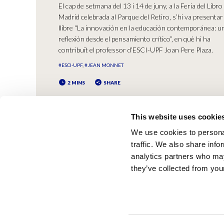
El cap de setmana del 13 i 14 de juny, a la Feria del Libro
Madrid celebrada al Parque del Retiro, s’hi va presentar 
llibre “La innovación en la educación contemporánea: u
reflexión desde el pensamiento crítico”, en què hi ha
contribuït el professor d’ESCI-UPF Joan Pere Plaza.
#ESCI-UPF
#JEAN MONNET
2 MINS
SHARE
This website uses cookie
We use cookies to personal
traffic. We also share info
analytics partners who may
they’ve collected from your