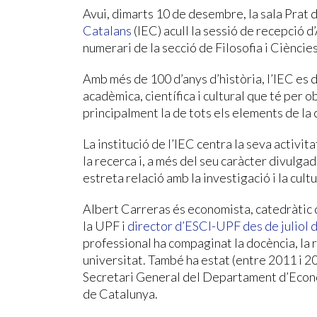
Avui, dimarts 10 de desembre, la sala Prat de
Catalans
(IEC) acull la sessió de recepció
numerari de la secció de Filosofia i Ciències
Amb més de 100 d’anys d’història, l’IEC es 
acadèmica, científica i cultural que té per ob
principalment la de tots els elements de la c
La institució de l’IEC centra la seva activi
la recerca i, a més del seu caràcter divulgad
estreta relació amb la investigació i la cultu
Albert Carreras és economista, catedràtic 
la UPF i
director d’ESCI-UPF des de juliol 
professional ha compaginat la docència, la r
universitat. També ha estat (entre 2011 i 2
Secretari General del Departament d’Econ
de Catalunya.