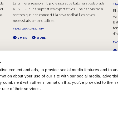
 de
La primera sessió amb professorat de batxillerat celebrada
13/
el
a ESCI-UPF ha superat les expectatives. Ens han visitat 4
El 
na
centres que han compartit la seva realitat i les seves
vam
necessitats amb nosaltres.
Bat
ten
#BATXILLERAT
#ESCI-UPF
din
2 MINS
SHARE
#BA
s
ise content and ads, to provide social media features and to an
rmation about your use of our site with our social media, advertis
 combine it with other information that you’ve provided to them o
 use of their services.