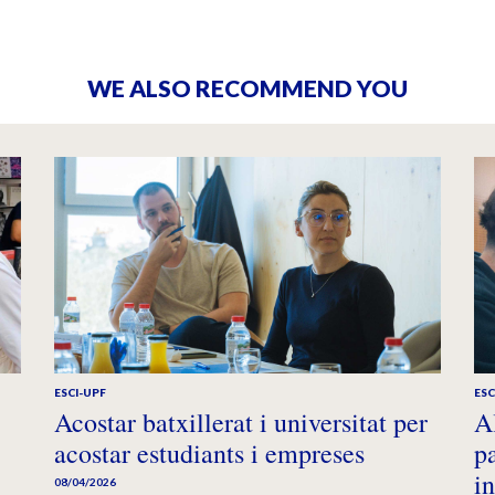
WE ALSO RECOMMEND YOU
ESCI-UPF
ESC
Acostar batxillerat i universitat per
A
acostar estudiants i empreses
pa
i
08/04/2026