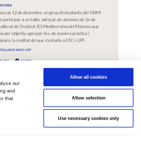
01/2026
passat 12 de desembre, un grup d’estudiants del GNMI
 participar a un taller adreçat als alumnes de 2n de
xillerat de l’institut IES Mediterrània del Masnou que
ia per objectiu apropar-los, de manera pràctica i
àmica, la realitat del que s’estudia a ESCI-UPF.
TXILLERAT
#ESCI-UPF
1 MIN
SHARE
Allow all cookies
alyse our
ing and
Allow selection
r that
Use necessary cookies only