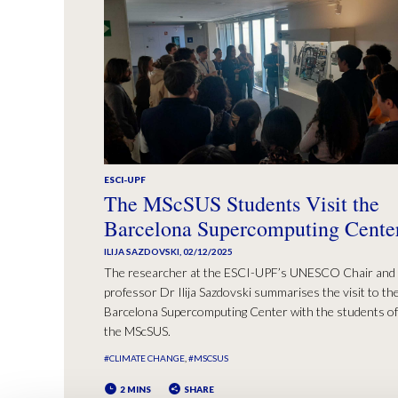
ESCI-UPF
The MScSUS Students Visit the
Barcelona Supercomputing Cente
ILIJA SAZDOVSKI
,
02/12/2025
The researcher at the ESCI-UPF’s UNESCO Chair and
professor Dr Ilija Sazdovski summarises the visit to th
Barcelona Supercomputing Center with the students of
the MScSUS.
#CLIMATE CHANGE
#MSCSUS
2 MINS
SHARE