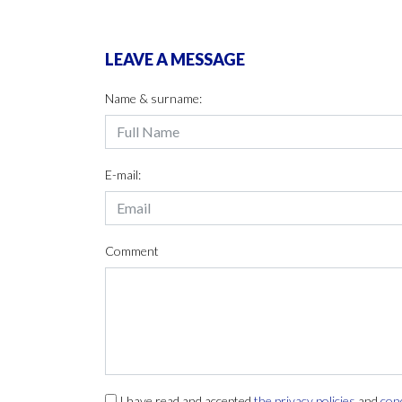
LEAVE A MESSAGE
Name & surname:
E-mail:
Comment
I have read and accepted
the privacy policies
and
con