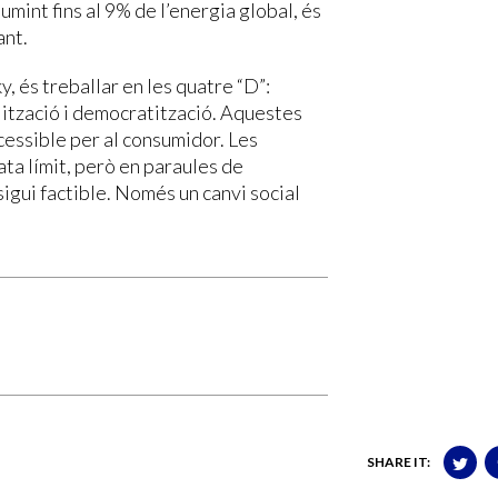
mint fins al 9% de l’energia global, és
ant.
y, és treballar en les quatre “D”:
lització i democratització. Aquestes
ccessible per al consumidor. Les
ta límit, però en paraules de
sigui factible. Només un canvi social
SHARE IT: