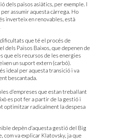
ió dels països asiàtics, per exemple. I
 per assumir aquesta càrrega. Ho
més inverteix en renovables, està
.
dificultats que té el procés de
r el dels Països Baixos, que depenen de
és que els recursos de les energies
ixen un suport extern (carbó).
és ideal per aquesta transició i va
ment bescantada.
les d’empreses que estan treballant
ò es pot fer a partir de la gestió i
t optimitzar radicalment la despesa
nible depèn d’aquesta gestió del Big
, com va explicar Klatovsky, ja que