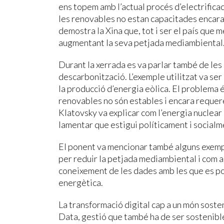
ens topem amb l’actual procés d’electrificac
les renovables no estan capacitades encara
demostra la Xina que, tot i ser el país que 
augmentant la seva petjada mediambiental
Durant la xerrada es va parlar també de les 
descarbonització. L’exemple utilitzat va se
la producció d’energia eòlica. El problema 
renovables no són estables i encara requere
Klatovsky va explicar com l’energia nuclear 
lamentar que estigui políticament i social
El ponent va mencionar també alguns exemp
per reduir la petjada mediambiental i com aix
coneixement de les dades amb les que es po
energètica.
La transformació digital cap a un món soste
Data, gestió que també ha de ser sostenible