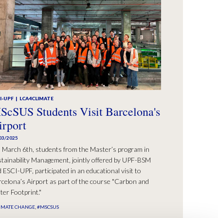
I-UPF
LCA4CLIMATE
ScSUS Students Visit Barcelona's
irport
03/2025
 March 6th, students from the Master’s program in
tainability Management, jointly offered by UPF-BSM
 ESCI-UPF, participated in an educational visit to
celona’s Airport as part of the course "Carbon and
er Footprint."
IMATE CHANGE
#MSCSUS