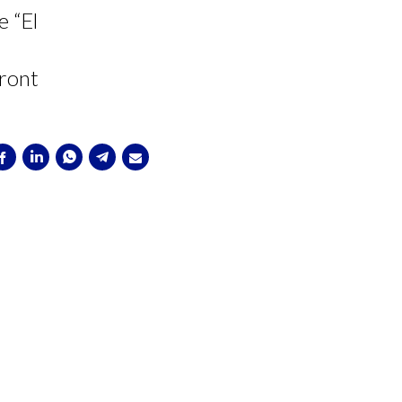
e “El
front