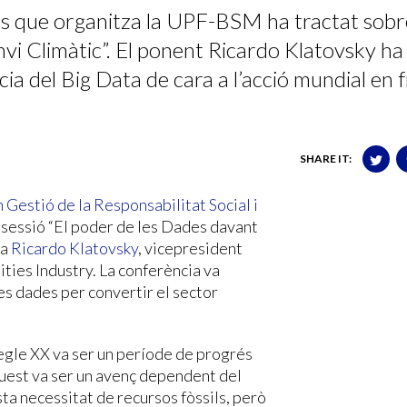
es que organitza la UPF-BSM ha tractat sobr
vi Climàtic”. El ponent Ricardo Klatovsky ha
ia del Big Data de cara a l’acció mundial en 
SHARE IT:
 Gestió de la Responsabilitat Social i
sessió “El poder de les Dades davant
 a
Ricardo Klatovsky
, vicepresident
ties Industry. La conferència va
les dades per convertir el sector
segle XX va ser un període de progrés
aquest va ser un avenç dependent del
ta necessitat de recursos fòssils, però