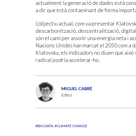
actualment la generació de dades està consu
a dir que està contaminant de forma import
L’objectiu actual, com va presentar Klatovsk
descarbonització, descentralització, digita
són el camí per assolir una energia neta i a
Nacions Unides han marcat el 2050 com a da
Klatovsky, els indicadors no diuen que això 
radical podria accelerar-ho.
MIGUEL CABRÉ
Editor
#BIG DATA
#CLIMATE CHANGE