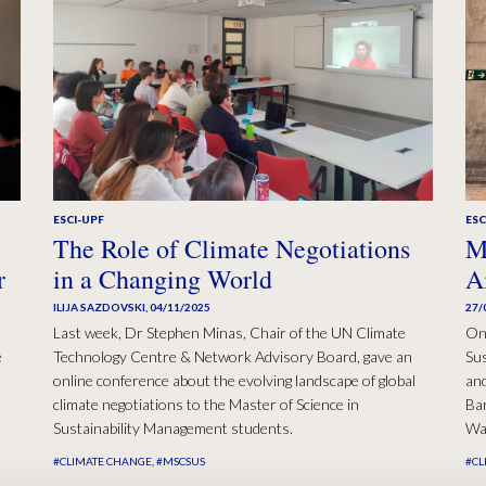
ESCI-UPF
ESC
The Role of Climate Negotiations
M
r
in a Changing World
A
ILIJA SAZDOVSKI
,
04/11/2025
27/
Last week, Dr Stephen Minas, Chair of the UN Climate
On
e
Technology Centre & Network Advisory Board, gave an
Sus
online conference about the evolving landscape of global
and
climate negotiations to the Master of Science in
Bar
Sustainability Management students.
Wat
#CLIMATE CHANGE
#MSCSUS
#CL