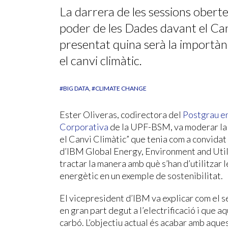
La darrera de les sessions obert
poder de les Dades davant el Can
presentat quina serà la importànc
el canvi climàtic.
#BIG DATA
#CLIMATE CHANGE
Ester Oliveras, codirectora del
Postgrau en
Corporativa
de la UPF-BSM, va moderar la 
el Canvi Climàtic” que tenia com a convidat
d’IBM Global Energy, Environment and Utili
tractar la manera amb què s’han d’utilitzar 
energètic en un exemple de sostenibilitat.
El vicepresident d’IBM va explicar com el 
en gran part degut a l’electrificació i que 
carbó. L’objectiu actual és acabar amb aques