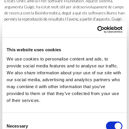
Estats Units amb la Free Software Foundation. Aquest sistema,
argumenta Guigó, ha estat molt útil per al desenvolupament de camps
de recerca com la Bioinformàtica, degut a què els softwares lliures han
permès la reproducció de resultats i l’avenç a partir d’aquests. Guigó
defensava aquests ideals com hereus de la filosofia
hippie
, l’obertura
de la ciència com un alliberament. Aibar va rebatre aquest fet posant el
context dels 80 sobre la taula i argumentant que aquest alliberament
de les dades i la ciència és hereu del neoliberalisme. Però reconeix que
la Bioinformàtica sembla que ha anat a contracorrent de la resta de
This website uses cookies
ciències que cada cop es veuen més properes al llenguatge
We use cookies to personalise content and ads, to
empresarial que no pas al científic. Les dades ens demostren que des
provide social media features and to analyse our traffic.
dels 80, més del 60% de la recerca mundial és privada, fet que
We also share information about your use of our site with
afavoreix el discurs empresarial dins del món acadèmic.
our social media, advertising and analytics partners who
Actualment, la ciència oberta és un fet prou habitual. Gran part dels
may combine it with other information that you’ve
estudis s’estan publicant tant en revistes privades com en repositoris
provided to them or that they’ve collected from your use
públics. En el cas de les dades, explica Guigó, encara s’està un pas per
of their services.
darrera. Ja que si bé totes les dades genòmiques són obertes, les
dades humanes no ho són. Els participants en experiments de
recerca, per exemple, tenen dret a gestionar les seves dades i marcar
Consent
l’ús que en poden fer els científics amb elles. Aquesta limitació provoca
Necessary
Selection
una lentitud en l’estudi que, en el cas de ser solventada, canviaria el