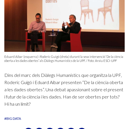
Eduard Aibar (esquerra) i Roderic Guigó (dreta) durant la seva intervenció “De la ciència
oberta a les dades obertes” als Diàlegs Humanístics de la UPF. / Foto: Arxiu ESCI-UPF
Dins del marc dels Diàlegs Humanístics que organitza la UPF,
Roderic Guigó i Eduard Aibar presenten “De la ciència oberta
a les dades obertes”. Una debat apassionant sobre el present
i futur de la ciència i les dades. Han de ser obertes per tots?
Hi ha un límit?
#BIG DATA