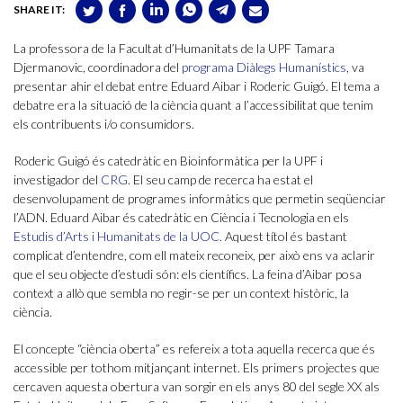
SHARE IT:
La professora de la Facultat d’Humanitats de la UPF Tamara
Djermanovic, coordinadora del
programa Diàlegs Humanístics
, va
presentar ahir el debat entre Eduard Aibar i Roderic Guigó. El tema a
debatre era la situació de la ciència quant a l’accessibilitat que tenim
els contribuents i/o consumidors.
Roderic Guigó és catedràtic en Bioinformàtica per la UPF i
investigador del
CRG
. El seu camp de recerca ha estat el
desenvolupament de programes informàtics que permetin seqüenciar
l’ADN. Eduard Aibar és catedràtic en Ciència i Tecnologia en els
Estudis d’Arts i Humanitats de la UOC
. Aquest títol és bastant
complicat d’entendre, com ell mateix reconeix, per això ens va aclarir
que el seu objecte d’estudi són: els científics. La feina d’Aibar posa
context a allò que sembla no regir-se per un context històric, la
ciència.
El concepte “ciència oberta” es refereix a tota aquella recerca que és
accessible per tothom mitjançant internet. Els primers projectes que
cercaven aquesta obertura van sorgir en els anys 80 del segle XX als