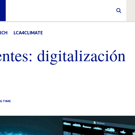
RCH
LCA4CLIMATE
entes: digitalización
G TIME