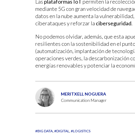
Las
plataformas IoT
permiten la recolección
mediante 5G con gran velocidad de navegaci
datos en la nube aumenta la vulnerabilidad,
ciberataques y reforzar la
ciberseguridad
.
No podemos olvidar, además, que esta apu
resilientes con la sostenibilidad en el pun
(automatización, implantación de tecnologí
operaciones verdes, la descarbonización co
energías renovables y potenciar la economía
MERITXELL NOGUERA
Communication Manager
#BIG DATA
#DIGITAL
#LOGISTICS