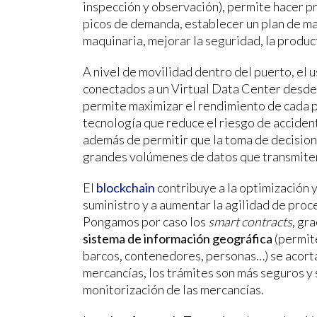
inspección y observación), permite hacer p
picos de demanda, establecer un plan de ma
maquinaria, mejorar la seguridad, la product
A nivel de movilidad dentro del puerto, el 
conectados a un Virtual Data Center desde
permite maximizar el rendimiento de cada p
tecnología que reduce el riesgo de acciden
además de permitir que la toma de decision
grandes volúmenes de datos que transmiten
El
blockchain
contribuye a la optimización 
suministro y a aumentar la agilidad de proc
Pongamos por caso los
smart contracts
, gr
sistema de información geográfica
(permite
barcos, contenedores, personas…) se acort
mercancías, los trámites son más seguros y s
monitorización de las mercancías.