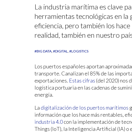
La industria marítima es clave p
herramientas tecnológicas en la 
eficiencia, pero también los hace
realidad, también en nuestro país
#BIG DATA
#DIGITAL
#LOGISTICS
Los puertos españoles aportan aproximadam
transporte. Canalizan el 85% de las importa
exportaciones.
Estas cifras
(del 2020) nos d
logística portuaria en las cadenas de suminis
energía.
La
digitalización de los puertos marítimos
g
información que los hace más rentables, efic
industria 4.0
con la implementación de tecno
Things (IoT), la Inteligencia Artificial (IA) 