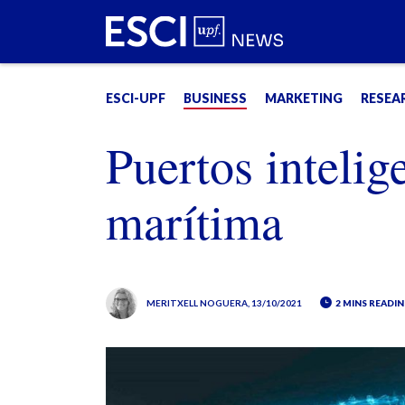
ESCI-UPF
BUSINESS
MARKETING
RESEA
Puertos intelig
marítima
MERITXELL NOGUERA
, 13/10/2021
2 MINS READIN