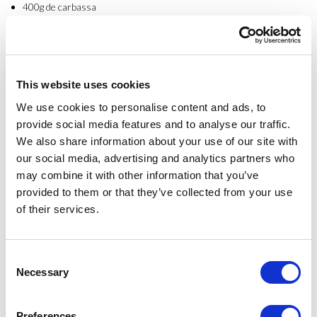
400g de carbassa
2 pastanagues
1 patata (200g)
This website uses cookies
1 porro
We use cookies to personalise content and ads, to
4 formatgets o 2 cullerades de formatge Philadelphia
provide social media features and to analyse our traffic.
We also share information about your use of our site with
2 cullerades d’oli d’oliva verge extra
our social media, advertising and analytics partners who
may combine it with other information that you’ve
Sal
provided to them or that they’ve collected from your use
of their services.
Instruccions
:
Posem una olla al foc amb una quantitat de 5 gots d’aigua
Consent
Tallem la rodanxa de carbassa per la meitat, la pelem i la tallem en
Necessary
Selection
daus
Pelem i tallem la pastanaga en rodanxes d’un centímetre
Preferences