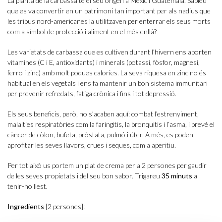
La planta de la carbassa té el seu origen a Mèxic i Guatemala. Sabíeu
que es va convertir en un patrimoni tan important per als nadius que
les tribus nord-americanes la utilitzaven per enterrar els seus morts
com a símbol de protecció i aliment en el més enllà?
Les varietats de carbassa que es cultiven durant l’hivern ens aporten
vitamines (C i E, antioxidants) i minerals (potassi, fòsfor, magnesi,
ferro i zinc) amb molt poques calories. La seva riquesa en zinc no és
habitual en els vegetals i ens fa mantenir un bon sistema immunitari
per prevenir refredats, fatiga crònica i fins i tot depressió.
Els seus beneficis, però, no s’acaben aquí: combat l’estrenyiment,
malalties respiratòries com la faringitis, la bronquitis i l’asma, i prevé el
càncer de còlon, bufeta, pròstata, pulmó i úter. A més, es poden
aprofitar les seves llavors, crues i seques, com a aperitiu.
Per tot això us portem un plat de crema per a 2 persones per gaudir
de les seves propietats i del seu bon sabor. Trigareu
35 minuts
a
tenir-ho llest.
Ingredients
[2 persones]: