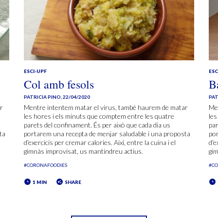
ESCI-UPF
ESC
Col amb fesols
Ba
PATRICIA PINO
,
22/04/2020
PAT
r
Mentre intentem matar el virus, també haurem de matar
Me
les hores i els minuts que comptem entre les quatre
les
parets del confinament. És per això que cada dia us
par
ta
portarem una recepta de menjar saludable i una proposta
por
d’exercicis per cremar calories. Així, entre la cuina i el
d’e
gimnàs improvisat, us mantindreu actius.
gim
#CORONAFOODIES
#C
1 MIN
SHARE