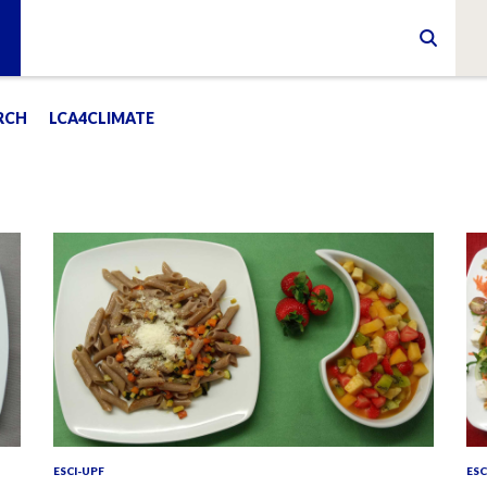
RCH
LCA4CLIMATE
ESCI-UPF
ESC