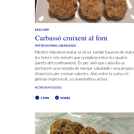
ESCI-UPF
Carbassó cruixent al forn
PATRICIA PINO
,
28/04/2020
Mentre intentem matar el virus, també haurem de mata
les hores i els minuts que comptem entre les quatre
parets del confinament. És per això que cada dia us
portarem una recepta de menjar saludable i una propos
d’exercicis per cremar calories. Així, entre la cuina i el
gimnàs improvisat, us mantindreu actius.
#CORONAFOODIES
1 MIN
SHARE