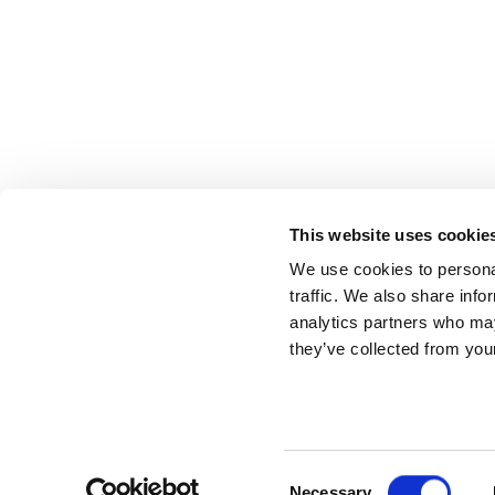
This website uses cookie
We use cookies to personal
traffic. We also share info
analytics partners who may
they’ve collected from your
© ESCI-UP
Consent
Necessary