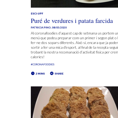
ESCI-UPF
Puré de verdures i patata farcida
PATRICIA PINO
,
08/05/2020
Al coronafoodies d’aquest cap de setmana us portem u
menú que podeu preparar com un primer i segon plat o 
fer-ne dos sopars diferents. Això sí, encara que ja pod
sortir a fer una mica d’esport, al final de la recepta segu
trobant la nostra recomanació d’activitat física per cre
calories!
#CORONAFOODIES
2 MINS
SHARE