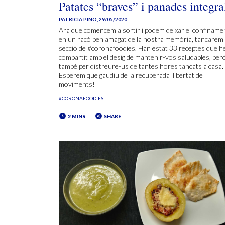
Patates “braves” i panades integra
PATRICIA PINO
,
29/05/2020
Ara que comencem a sortir i podem deixar el confiname
en un racó ben amagat de la nostra memòria, tancarem 
secció de #coronafoodies. Han estat 33 receptes que 
compartit amb el desig de mantenir-vos saludables, per
també per distreure-us de tantes hores tancats a casa.
Esperem que gaudiu de la recuperada llibertat de
moviments!
#CORONAFOODIES
2 MINS
SHARE