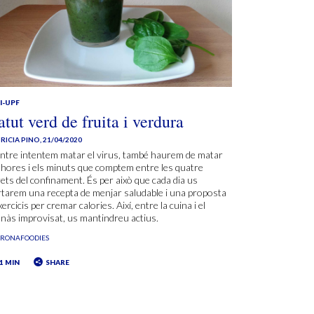
I-UPF
tut verd de fruita i verdura
RICIA PINO
,
21/04/2020
ntre intentem matar el virus, també haurem de matar
 hores i els minuts que comptem entre les quatre
ets del confinament. És per això que cada dia us
tarem una recepta de menjar saludable i una proposta
xercicis per cremar calories. Així, entre la cuina i el
nàs improvisat, us mantindreu actius.
ORONAFOODIES
1 MIN
SHARE