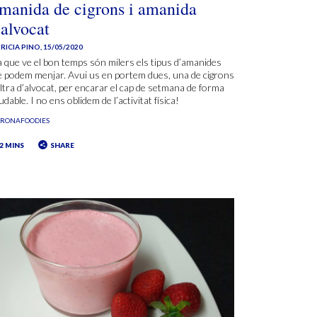
manida de cigrons i amanida
’alvocat
RICIA PINO
,
15/05/2020
 que ve el bon temps són milers els tipus d’amanides
 podem menjar. Avui us en portem dues, una de cigrons
’altra d’alvocat, per encarar el cap de setmana de forma
udable. I no ens oblidem de l’activitat física!
ORONAFOODIES
2 MINS
SHARE