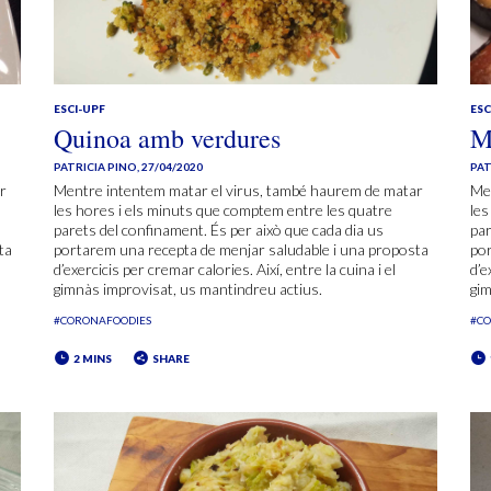
ESCI-UPF
ESC
Quinoa amb verdures
M
PATRICIA PINO
,
27/04/2020
PAT
r
Mentre intentem matar el virus, també haurem de matar
Me
les hores i els minuts que comptem entre les quatre
les
parets del confinament. És per això que cada dia us
par
ta
portarem una recepta de menjar saludable i una proposta
por
d’exercicis per cremar calories. Així, entre la cuina i el
d’e
gimnàs improvisat, us mantindreu actius.
gim
#CORONAFOODIES
#C
2 MINS
SHARE