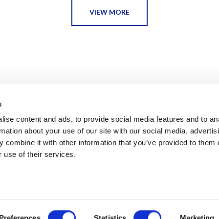
VIEW MORE
s
ise content and ads, to provide social media features and to an
rmation about your use of our site with our social media, advertis
 combine it with other information that you’ve provided to them o
 use of their services.
F | BARCELONA 2026
AVISO LEGAL
POLÍTICA DE PRIVACIDAD 
ESCI-UPF
BUSINESS
MARKETING
RESEARCH
LCA4CLIMATE
Preferences
Statistics
Marketing