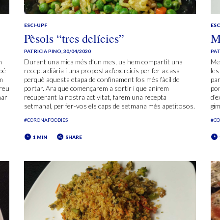
ESCI-UPF
ESC
Pèsols “tres delícies”
M
PATRICIA PINO
,
30/04/2020
PAT
n
Durant una mica més d’un mes, us hem compartit una
Me
bé
recepta diària i una proposta d’exercicis per fer a casa
les
em
perquè aquesta etapa de confinament fos més fàcil de
par
ireu
portar. Ara que començarem a sortir i que anirem
por
mar
recuperant la nostra activitat, farem una recepta
d’e
setmanal, per fer-vos els caps de setmana més apetitosos.
gim
#CORONAFOODIES
#C
1 MIN
SHARE