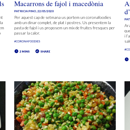
ls
Macarrons de fajol i macedònia
A
d
PATRICIA PINO
,
22/05/2020
nt
Per aquest cap de setmana us portem un coronafoodies
PAT
la
amb un dinar complet, de plat i postres. Us presentem la
Ara
hem
pasta de fajol i us proposem un mix de fruites fresques per
que
ò
passar la calor.
i l
sal
#CORONAFOODIES
#C
2 MINS
SHARE