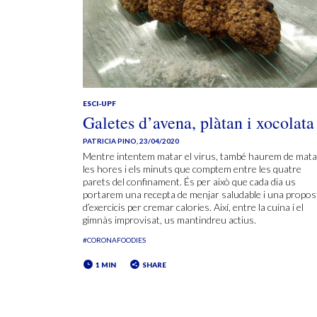
ESCI-UPF
Galetes d’avena, plàtan i xocolata
PATRICIA PINO
,
23/04/2020
Mentre intentem matar el virus, també haurem de mata
les hores i els minuts que comptem entre les quatre
parets del confinament. És per això que cada dia us
portarem una recepta de menjar saludable i una propos
d’exercicis per cremar calories. Així, entre la cuina i el
gimnàs improvisat, us mantindreu actius.
#CORONAFOODIES
1 MIN
SHARE