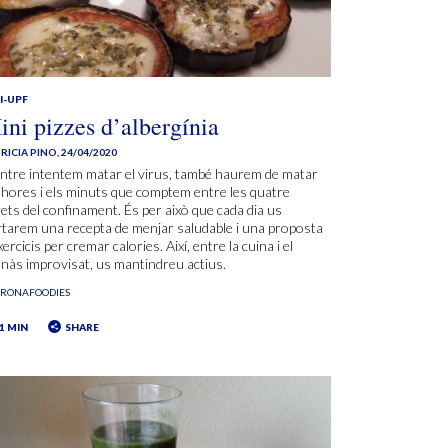
I-UPF
ini pizzes d’albergínia
RICIA PINO
,
24/04/2020
ntre intentem matar el virus, també haurem de matar
 hores i els minuts que comptem entre les quatre
ets del confinament. És per això que cada dia us
tarem una recepta de menjar saludable i una proposta
xercicis per cremar calories. Així, entre la cuina i el
nàs improvisat, us mantindreu actius.
ORONAFOODIES
1 MIN
SHARE