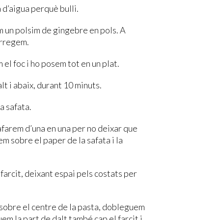
 d’aigua perquè bulli.
im un polsim de gingebre en pols. A
arregem.
 el foc i ho posem tot en un plat.
lt i abaix, durant 10 minuts.
a safata.
afarem d’una en una per no deixar que
em sobre el paper de la safata i la
farcit, deixant espai pels costats per
 sobre el centre de la pasta, dobleguem
em la part de dalt també cap el farcit i,