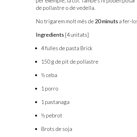
per exemple, la col. També s’hi poden posar b
de pollastre o de vedella.
No trigarem molt més de
20 minuts
a fer-lo
Ingredients
[4 unitats]
4 fulles de pasta Brick
150 g de pit de pollastre
½ ceba
1 porro
1 pastanaga
½ pebrot
Brots de soja