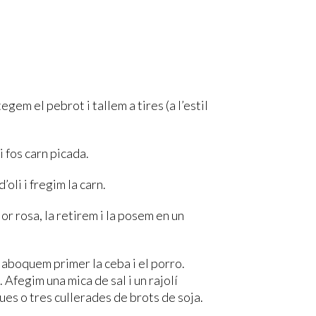
egem el pebrot i tallem a tires (a l’estil
i fos carn picada.
’oli i fregim la carn.
or rosa, la retirem i la posem en un
hi aboquem primer la ceba i el porro.
 Afegim una mica de sal i un rajolí
es o tres cullerades de brots de soja.