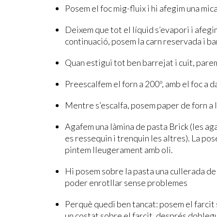
Posem el foc mig-fluix i hi afegim una mica
Deixem que tot el líquid s’evapori i afeg
continuació, posem la carn reservada i b
Quan estigui tot ben barrejat i cuit, parem
Preescalfem el forn a 200º, amb el foc a da
Mentre s’escalfa, posem paper de forn a l
Agafem una làmina de pasta Brick (les ag
es ressequin i trenquin les altres). La pos
pintem lleugerament amb oli.
Hi posem sobre la pasta una cullerada de 
poder enrotllar sense problemes
Perquè quedi ben tancat: posem el farcit
un costat sobre el farcit, després doblegu