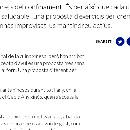
ets del confinament. És per això que cada d
saludable i una proposta d’exercicis per cre
 gimnàs improvisat, us mantindreu actius.
SHARE IT:
nal de la cuina xinesa, però han arribat
ecepta d’avui és una proposta més sana
s al forn. Una proposta diferent per
ants xinesos durant tot l’any, en la
 el Cap d’Any xinès, quan s’acosta la
ta cruixent són molt variats, a banda
la verdura que us vingui de gust, com