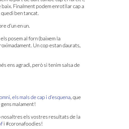
e baix. Finalment podem enrotllar cap a
 quedi ben tancat.
re d’un en un.
 els posem al forn (baixem la
proximadament. Un cop estan daurats,
s ens agradi, però si tenim salsa de
somni, els mals de cap i d’esquena
, que
rà gens malament!
 nosaltres els vostres resultats de la
pf
i #coronafoodies!