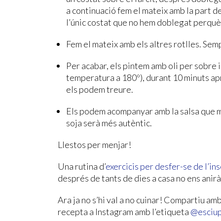
a continuació fem el mateix amb la part d
l’únic costat que no hem doblegat perquè
Fem el mateix amb els altres rotlles. Semp
Per acabar, els pintem amb oli per sobre i
temperatura a 180º), durant 10 minuts a
els podem treure.
Els podem acompanyar amb la salsa que mé
soja serà més autèntic.
Llestos per menjar!
Una rutina d’
exercicis per desfer-se de l’in
després de tants de dies a casa no ens ani
Ara ja no s’hi val a no cuinar! Compartiu amb
recepta a Instagram amb l’etiqueta
@esciu