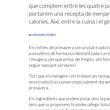
que comptem entre les quatre par
portarem una recepta de menjar 
calories. Així, entre la cuina i el
#CORONAFOODIES
Els rotlles de primavera són un plat tradicio
a nosaltres de forma occidentalitzada. La r
i lleugera, perquè enlloc de fregits, són fet
seguir menjant verdures!
Tot i que els mengem i els trobem als restaur
seva tradició es cuinen especialment durant
primavera.
Els ingredients que podem posar dins la pas
dels que us proposem, hi podeu afegir tota 