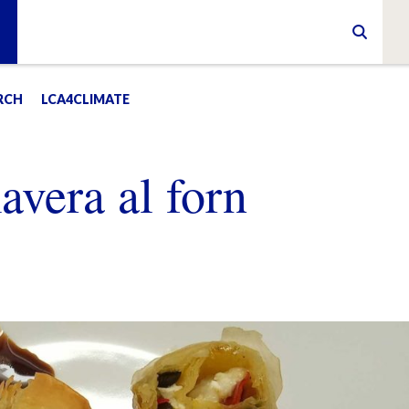
RCH
LCA4CLIMATE
avera al forn
E