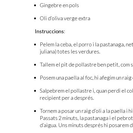
Gingebre en pols
Oli d’oliva verge extra
Instruccions
:
Pelem la ceba, el porro i la pastanaga, net
juliana) totes les verdures.
Tallem el pit de pollastre ben petit, com s
Posem una paella al foc, hi afegim un raig d
Salpebrem el pollastre i, quan perdi el col
recipient per a després.
Tornem a posar un raig d’oli a la paella i 
Passats 2 minuts, la pastanaga i el pebrot.
d’aigua. Uns minuts després hi posarem du