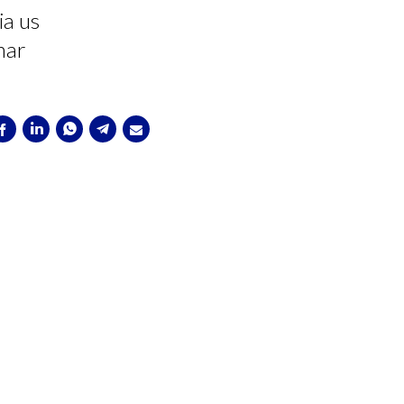
ia us
mar