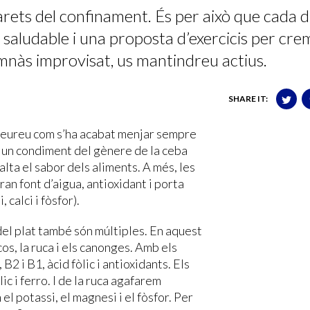
ets del confinament. És per això que cada d
saludable i una proposta d’exercicis per cre
 gimnàs improvisat, us mantindreu actius.
SHARE IT:
 veureu com s’ha acabat menjar sempre
és un condiment del gènere de la ceba
alta el sabor dels aliments. A més, les
an font d’aigua, antioxidant i porta
, calci i fòsfor).
 del plat també són múltiples. En aquest
os, la ruca i els canonges. Amb els
B2 i B1, àcid fòlic i antioxidants. Els
ic i ferro. I de la ruca agafarem
 el potassi, el magnesi i el fòsfor. Per