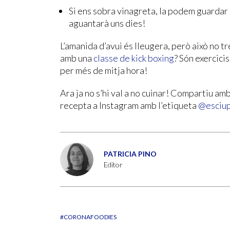
Si ens sobra vinagreta, la podem guardar
aguantarà uns dies!
L’amanida d’avui és lleugera, però això no t
amb una
classe de kick boxing
? Són exercicis
per més de mitja hora!
Ara ja no s’hi val a no cuinar! Compartiu amb
recepta a Instagram amb l’etiqueta
@esciu
PATRICIA PINO
Editor
#CORONAFOODIES