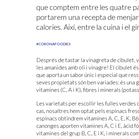
que comptem entre les quatre par
portarem una recepta de menjar 
calories. Així, entre la cuina i el
#CORONAFOODIES
Després de tastar la vinagreta de cibulet,
les amanides amb oli i vinagre! El cibulet 
que aporta un sabor únic i especial que ress
seves propietats són ben variades: és una gr
vitamines (C, A i K), fibres i minerals (potassi
Les varietats per escollir les fulles verdes
cas, nosaltres hem optat pels espinacs fresc
espinacs obtindrem vitamines A, C, E, K, B6, 
canonges aporten vitamines A, C i E, àcid fòl
vitamines del grup B, C, E i K, i minerals com