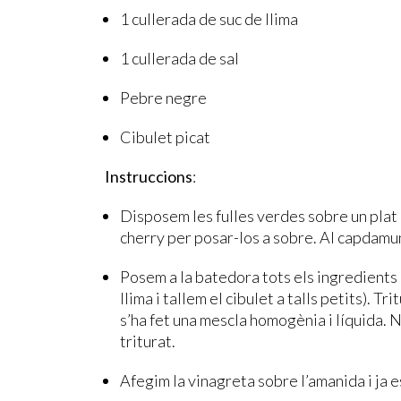
1 cullerada de suc de llima
1 cullerada de sal
Pebre negre
Cibulet picat
Instruccions
:
Disposem les fulles verdes sobre un plat
cherry per posar-los a sobre. Al capdamu
Posem a la batedora tots els ingredients
llima i tallem el cibulet a talls petits). 
s’ha fet una mescla homogènia i líquida. N
triturat.
Afegim la vinagreta sobre l’amanida i ja e