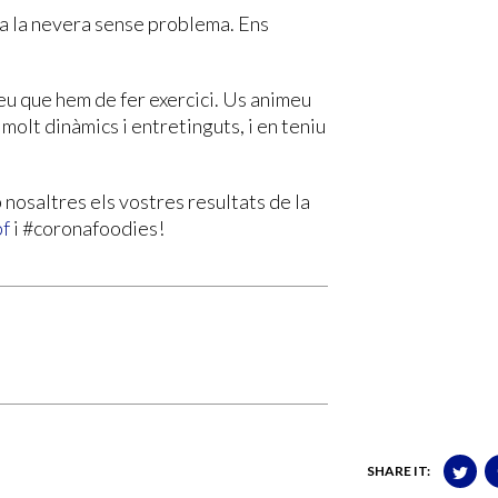
 a la nevera sense problema. Ens
reu que hem de fer exercici. Us animeu
 molt dinàmics i entretinguts, i en teniu
 nosaltres els vostres resultats de la
pf
i #coronafoodies!
SHARE IT: