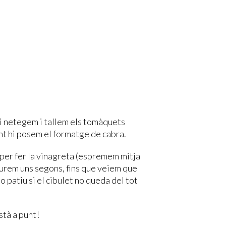
 i netegem i tallem els tomàquets
nt hi posem el formatge de cabra.
 per fer la vinagreta (espremem mitja
Triturem uns segons, fins que veiem que
o patiu si el cibulet no queda del tot
stà a punt!