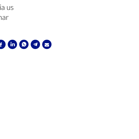
ia us
mar