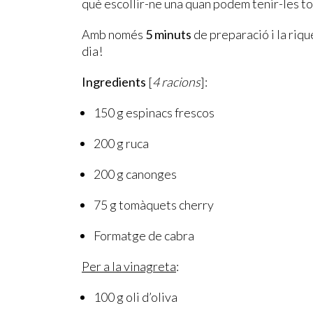
què escollir-ne una quan podem tenir-les t
Amb només
5 minuts
de preparació i la riq
dia!
Ingredients
[
4 racions
]:
150 g espinacs frescos
200 g ruca
200 g canonges
75 g tomàquets cherry
Formatge de cabra
Per a la vinagreta
:
100 g oli d’oliva