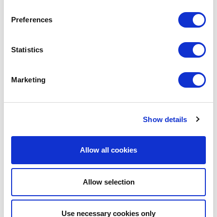
empresas asociadas la realización de evaluaciones de reciclabilidad
con el fin de mejorar el diseño de los envases y asegurar su correcto
Preferences
reciclado, así como una oferta formativa en materia de sostenibilidad y
reciclabilidad de envases.
Statistics
Las empresas que soliciten estas evaluaciones para sus envases,
obtendrán un Certificado de Reciclabilidad y la ecoetiqueta Sello de
Reciclabilidad. Además, las entidades citadas ofrecen a las empresas
Marketing
un diagnóstico de cómo mejorar el diseño del envase para evitar que
sus características interfieran con los procesos de recogida, selección
y reciclado existentes, y así alcanzar la máxima reciclabilidad posible.
Show details
#LIFE CYCLE
#SUSTAINABILITY
Allow all cookies
SHARE IT:
Allow selection
LEAVE A MESSAGE
Use necessary cookies only