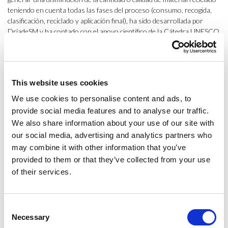
teniendo en cuenta todas las fases del proceso (consumo, recogida,
clasificación, reciclado y aplicación final), ha sido desarrollada por
DríadeSM y ha contado con el apoyo científico de la Cátedra UNESCO
ESCI-UPF, que también participa en la revisión continua de la
metodología. Además, actúa de revisor externo de cada evaluación
realizada por DríadeSM, respecto a los procedimientos a seguir,
garantizando así la independencia, rigurosidad y neutralidad sobre la
This website uses cookies
capacidad de cada envase para ser reincorporado a un ciclo
productivo de calidad. Finalmente, SGS International Certification
We use cookies to personalise content and ads, to
Services Ibérica, S.A.U., audita y avala el proceso de concesión del
provide social media features and to analyse our traffic.
Certificado y la autorización de uso del Sello.
We also share information about your use of our site with
our social media, advertising and analytics partners who
A través de este acuerdo, y representados por el Gremi de la
may combine it with other information that you’ve
Recuperació de Catalunya que aglutina a más de 300 empresas
dedicadas a la recuperación y al reciclaje de envases, los profesionales
provided to them or that they’ve collected from your use
del sector serán partícipes activos en la metodología y evaluaciones
of their services.
de reciclabilidad realizadas por DríadeSM. De esta forma, se asegurará
que las evaluaciones y los resultados obtenidos en las mismas se han
llevado a cabo de acuerdo con los procesos de reciclaje actualmente
Consent
aplicados y disponibles en las plantas de los gestores de residuos.
Necessary
Selection
Además, el Packaging Cluster promoverá entre sus más de 80