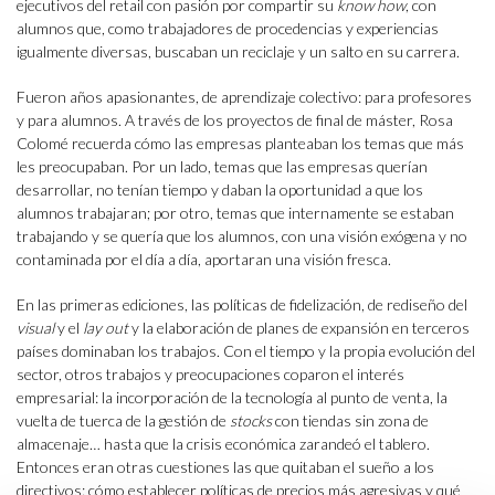
ejecutivos del retail con pasión por compartir su
know how
, con
alumnos que, como trabajadores de procedencias y experiencias
igualmente diversas, buscaban un reciclaje y un salto en su carrera.
Fueron años apasionantes, de aprendizaje colectivo: para profesores
y para alumnos. A través de los proyectos de final de máster, Rosa
Colomé recuerda cómo las empresas planteaban los temas que más
les preocupaban. Por un lado, temas que las empresas querían
desarrollar, no tenían tiempo y daban la oportunidad a que los
alumnos trabajaran; por otro, temas que internamente se estaban
trabajando y se quería que los alumnos, con una visión exógena y no
contaminada por el día a día, aportaran una visión fresca.
En las primeras ediciones, las políticas de fidelización, de rediseño del
visual
y el
lay out
y la elaboración de planes de expansión en terceros
países dominaban los trabajos. Con el tiempo y la propia evolución del
sector, otros trabajos y preocupaciones coparon el interés
empresarial: la incorporación de la tecnología al punto de venta, la
vuelta de tuerca de la gestión de
stocks
con tiendas sin zona de
almacenaje… hasta que la crisis económica zarandeó el tablero.
Entonces eran otras cuestiones las que quitaban el sueño a los
directivos: cómo establecer políticas de precios más agresivas y qué