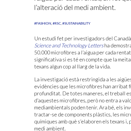
l’alteració del medi ambient.
#FASHION
#RSC
#SUSTAINABILITY
Un estudi fet per investigadors del Canadà i
Science and Technology Letters
ha demostrat
50.000 microfibres a l’aigua per cada renta
significativa si es té en compte que la meita
texans algun cop al llarg de la vida.
La investigació està restringida a les aigüe
evidències que les microfibres han arribat fi
profunditat. De totes maneres, el treball es
d’aquestes microfibres, però no entra a va
mediambientals poden tenir. Ara bé, els inv
tractar-se de components plàstics, les micr
químiques amb què s’elaboren els texans i, p
medi ambient.