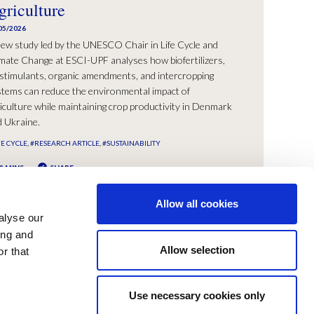
griculture
05/2026
ew study led by the UNESCO Chair in Life Cycle and
mate Change at ESCI-UPF analyses how biofertilizers,
stimulants, organic amendments, and intercropping
tems can reduce the environmental impact of
iculture while maintaining crop productivity in Denmark
 Ukraine.
FE CYCLE
#RESEARCH ARTICLE
#SUSTAINABILITY
3 MINS
SHARE
Allow all cookies
alyse our
ing and
Allow selection
r that
Use necessary cookies only