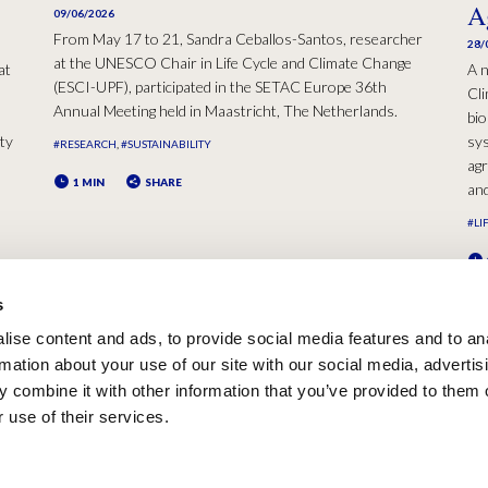
A
09/06/2026
From May 17 to 21, Sandra Ceballos-Santos, researcher
28/
at the UNESCO Chair in Life Cycle and Climate Change
at
A n
(ESCI-UPF), participated in the SETAC Europe 36th
Cli
Annual Meeting held in Maastricht, The Netherlands.
bio
ty
sys
#RESEARCH
#SUSTAINABILITY
agr
1 MIN
SHARE
and
#LI
s
ise content and ads, to provide social media features and to an
rmation about your use of our site with our social media, advertis
 combine it with other information that you’ve provided to them o
 use of their services.