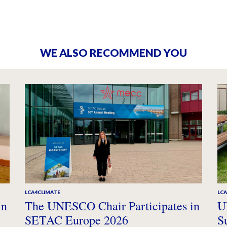
WE ALSO RECOMMEND YOU
LCA4CLIMATE
LC
in
The UNESCO Chair Participates in
U
SETAC Europe 2026
S