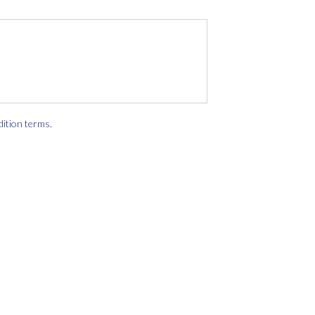
dition terms
.