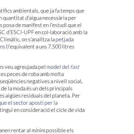
ífics ambientals, que ja fa temps que
n quantitat d’aigua necessària per
es posa de manifest en l’estudi que el
C d’ESCI-UPF en col·laboració amb la
imàtic, on s’analitza la
petjada
ans
(l’equivalent a uns 7.500 litres
 es veu agreujada pel
model del
fast
 les peces de roba amb molta
eqüències negatives a nivell social,
 de la moda és un dels principals
es aigües residuals del planeta. Per
ue el sector aposti per la
tingui en consideració el cicle de vida
anen rentar al mínim possible els