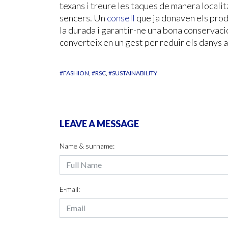
texans i treure les taques de manera localit
sencers. Un
consell
que ja donaven els prod
la durada i garantir-ne una bona conservaci
converteix en un gest per reduir els danys a
#FASHION
#RSC
#SUSTAINABILITY
LEAVE A MESSAGE
Name & surname:
E-mail: