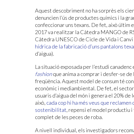
Aquest descobriment no ha sorprès els cient
denuncien l’ús de productes químics i la gra
confeccionar uns texans. De fet, això últim 
2017 va realitzar la Càtedra MANGO de RS
Càtedra UNESCO de Cicle de Vida i Canvi Cl
hídrica de la fabricació d’uns pantalons tex
d’aigua).
La situació exposada per l’estudi canadenc
fashion
que anima a comprar i desfer-se de
freqüència. Aquest model de consum té cons
econòmic i mediambiental. De fet, el sector
usuaris d’aigua del món i genera el 20% de l
això,
cada cop hi ha més veus que reclamen q
sostenibilitat
, repensi el model productiu i 
complet de les peces de roba.
A nivell individual, els investigadors recom