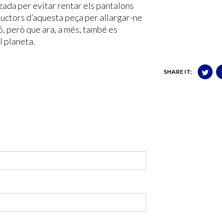
zada per evitar rentar els pantalons
uctors d’aquesta peça per allargar-ne
ó, però que ara, a més, també es
l planeta.
SHARE IT: