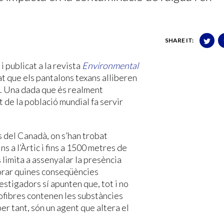
SHARE IT:
 publicat a la revista
Environmental
 que els pantalons texans alliberen
t. Una dada que és realment
t de la població mundial fa servir
s del Canadà, on s’han trobat
ns a l’Àrtic i fins a 1500 metres de
 limita a assenyalar la presència
lorar quines conseqüències
estigadors sí apunten que, tot i no
ofibres contenen les substàncies
er tant, són un agent que altera el