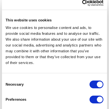
Foto: WWD.com
¿Resultado? Las calles menos concurridas y el comercio de
This website uses cookies
proximidad, aunque ha sufrido lo suyo y tienen menos músculo que
We use cookies to personalise content and ads, to
muchos de los grandes operadores, han visto cómo el goteo de gente
provide social media features and to analyse our traffic.
ha sido mayor que en los antaño templos del
shopping
hoy semi
We also share information about your use of our site with
vacíos.
our social media, advertising and analytics partners who
Y lo mismo se puede decir de algunos centros comerciales, que han
may combine it with other information that you’ve
visto además cómo las limitaciones sanitarias durante meses
provided to them or that they’ve collected from your use
impedían que llegaran los clientes. Los operadores situados en
of their services.
algunos
malls
las han pasado canutas y tardarán en convencer a esos
consumidores en el placer del
shopping
. Hay ganas de comprar, sí;
pero también miedo.
Consent
Necessary
Todo ello ha comportado una contrapartida que, aunque no cura, sí
Selection
que alivia algunos males: la caída del precio de los alquileres. Para los
que resisten, una bocanada de aire si son capaces de renegociar unas
Preferences
rentas que en algunas zonas han quedado completamente fuera de
mercado.