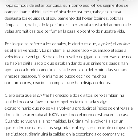
ropa cómoda de estar por casa, sí. Y como eso, otros segmentos de
compra: han subido la electrónica de consumo (trabajar en casa
desgasta los equipos), el equipamiento del hogar (cojines, colchas,
lámparas…), ha bajado la perfumería personal a costa del aumento de
velas aromáticas que perfuman la casa, epicentro de nuestra vida.
Por lo que se refiere a los canales, lo cierto es que,
a priori
, el
on line
es el gran vencedor. La pandemia ha acelerado y quemado etapas a
velocidad de vértigo. Se ha dado un salto de gigante: empresas que no
se habían digitalizado o que estaban dando sus primeros pasos han
apostado a fondo como única vía de venta en determinadas semanas
y meses pasados. Y lo mismo se puede decir de muchos
consumidores, reacios a comprar que han disipado dudas.
Claro está que el
on line
ha crecido a dos dígitos, pero también ha
tenido todo a su favor: una competencia diezmada y algo
extraordinario que no se va a volver a producir: el índice de entregas a
domicilio se acercaba al 100% pues todo el mundo estaba en su casa.
Cuando se vuelva a la normalidad, la última milla volverá a ser un
quebradero de cabeza. Las segundas entregas, el creciente colapso de
las ciudades, disminuirá la calidad en la experiencia de compra y se