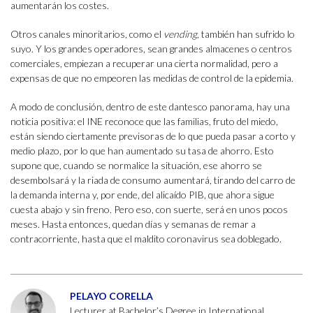
aumentarán los costes.
Otros canales minoritarios, como el
vending
, también han sufrido lo
suyo. Y los grandes operadores, sean grandes almacenes o centros
comerciales, empiezan a recuperar una cierta normalidad, pero a
expensas de que no empeoren las medidas de control de la epidemia.
A modo de conclusión, dentro de este dantesco panorama, hay una
noticia positiva: el INE reconoce que las familias, fruto del miedo,
están siendo ciertamente previsoras de lo que pueda pasar a corto y
medio plazo, por lo que han aumentado su tasa de ahorro. Esto
supone que, cuando se normalice la situación, ese ahorro se
desembolsará y la riada de consumo aumentará, tirando del carro de
la demanda interna y, por ende, del alicaído PIB, que ahora sigue
cuesta abajo y sin freno. Pero eso, con suerte, será en unos pocos
meses. Hasta entonces, quedan días y semanas de remar a
contracorriente, hasta que el maldito coronavirus sea doblegado.
PELAYO CORELLA
Lecturer at Bachelor’s Degree in International