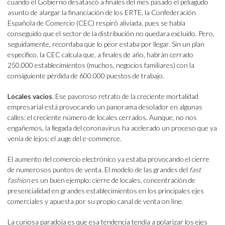
cuando el Gobierno desatascó a finales del mes pasado el peliagudo
asunto de alargar la financiación de los ERTE, la Confederación
Española de Comercio (CEC) respiró aliviada, pues se había
conseguido que el sector de la distribución no quedara excluido. Pero,
seguidamente, recordaba que lo peor estaba por llegar. Sin un plan
específico, la CEC calcula que, a finales de año, habrán cerrado
250.000 establecimientos (muchos, negocios familiares) con la
consiguiente pérdida de 600.000 puestos de trabajo.
Locales vacíos
. Ese pavoroso retrato de la creciente mortalidad
empresarial está provocando un panorama desolador en algunas
calles: el creciente número de locales cerrados. Aunque, no nos
engañemos, la llegada del coronavirus ha acelerado un proceso que ya
venía de lejos: el auge del e-commerce.
El aumento del comercio electrónico ya estaba provocando el cierre
de numerosos puntos de venta. El modelo de las grandes del
fast
fashion
es un buen ejemplo: cierre de locales, concentración de
presencialidad en grandes establecimientos en los principales ejes
comerciales y apuesta por su propio canal de venta on line.
La curiosa paradoja es que esa tendencia tendía a polarizar los ejes