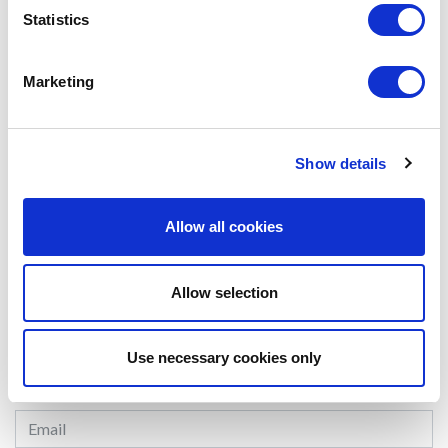
catalanes (és a dir, al recolzament i dependència de la sanitat privada)
Statistics
per no contribuir a l’equitat territorial en el finançament de la sanitat
pública”.
Marketing
#CORONAVIRUS
#ECONOMICS
#ESCI-UPF
SHARE IT:
Show details
Allow all cookies
LEAVE A MESSAGE
Allow selection
Name & surname:
Use necessary cookies only
E-mail: