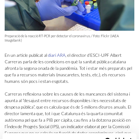
Preparació de la reacció RT-PCR per detectar el coronavirus. / Foto: Flickr (IAEA
Imagebank)
En un article publicat al
diari ARA
, el director d’ESCI-UPF Albert
Carreras parla de les condicions en què la sanitat pública catalana
afronta la segona onada de la pandèmia. Tot i estar més preparats pel
que fa a recursos materials (mascaretes, tests, etc.), els recursos
humans són pocs i estan esgotats.
Carreras reflexiona sobre les causes de les mancances del sistema i
apunta al “desajust entre recursos disponibles i les necessitats de
despesa pública”, que es calcula que és de 5 milions d’euros anuals. El
director lamenta que, tot i que Catalunya és la quarta comunitat
autònoma pel que fa a PIB per càpita, cau fins a la dotzena posició en
l’Índex de Progrés Social (IPS), un indicador elaborat per la Comissió
Europea que no es calcula en funció de dades econòmiques, sinó que