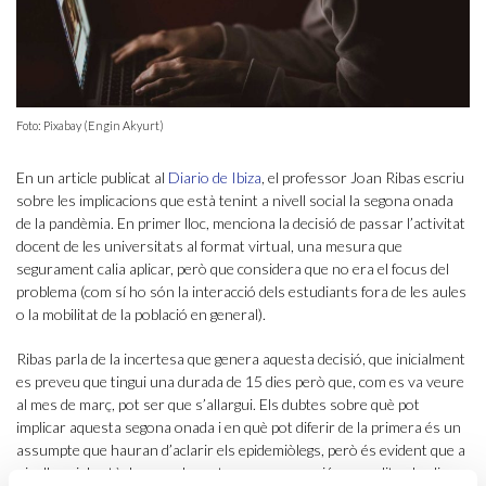
Foto: Pixabay (Engin Akyurt)
En un article publicat al
Diario de Ibiza
, el professor Joan Ribas escriu
sobre les implicacions que està tenint a nivell social la segona onada
de la pandèmia. En primer lloc, menciona la decisió de passar l’activitat
docent de les universitats al format virtual, una mesura que
segurament calia aplicar, però que considera que no era el focus del
problema (com sí ho són la interacció dels estudiants fora de les aules
o la mobilitat de la població en general).
Ribas parla de la incertesa que genera aquesta decisió, que inicialment
es preveu que tingui una durada de 15 dies però que, com es va veure
al mes de març, pot ser que s’allargui. Els dubtes sobre què pot
implicar aquesta segona onada i en què pot diferir de la primera és un
assumpte que hauran d’aclarir els epidemiòlegs, però és evident que a
nivell social està desencadenant una preocupació generalitzada, diu.