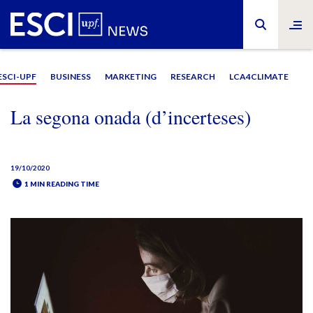
ESCI-UPF
BUSINESS
MARKETING
RESEARCH
LCA4CLIMATE
La segona onada (d’incerteses)
19/10/2020
1 MIN READING TIME