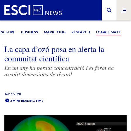
ESCI-UPF
BUSINESS
MARKETING
RESEARCH
LCA4CLIMATE
La capa d’ozó posa en alerta la
comunitat científica
En un any ha perdut concentració i el forat ha
assolit dimensions de rècord
16/11/2020
2 MINS READING TIME