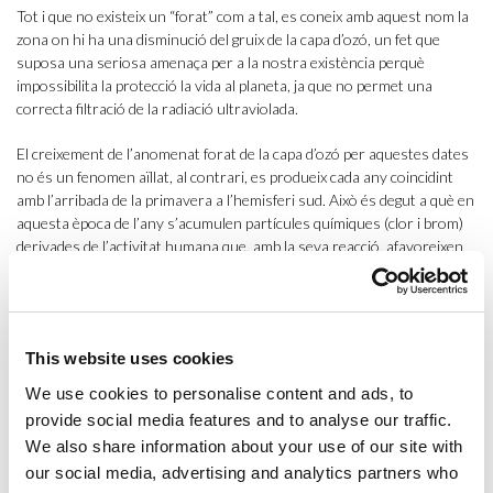
Tot i que no existeix un “forat” com a tal, es coneix amb aquest nom la
zona on hi ha una disminució del gruix de la capa d’ozó, un fet que
suposa una seriosa amenaça per a la nostra existència perquè
impossibilita la protecció la vida al planeta, ja que no permet una
correcta filtració de la radiació ultraviolada.
El creixement de l’anomenat forat de la capa d’ozó per aquestes dates
no és un fenomen aïllat, al contrari, es produeix cada any coincidint
amb l’arribada de la primavera a l’hemisferi sud. Això és degut a què en
aquesta època de l’any s’acumulen partícules químiques (clor i brom)
derivades de l’activitat humana que, amb la seva reacció, afavoreixen
la destrucció ràpida de la capa d’ozó.
Ara bé, el que no és tan habitual és que
les dimensions del forat
s’hagin triplicat respecte l’any passat
: el 2019, el forat va ser el més
This website uses cookies
petit de les últimes tres dècades amb 9 milions de km², mentre que el
2020, amb 25 milions de km², ha entrat en el
top ten
dels anys en què
We use cookies to personalise content and ads, to
el forat ha estat més gran, un càlcul que es mesura des del 1979.
provide social media features and to analyse our traffic.
We also share information about your use of our site with
Tot i que la mida del forat a la capa d’ozó canvia cada any, darrerament
our social media, advertising and analytics partners who
ha mostrat un comportament poc estable, amb grans variacions d’un