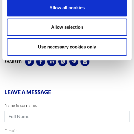
Allow all cookies
Propostes com l’
Acord de París
, els
ODS
o el
Pacte Verd Europeu
estan encaminades a revertir la situació de crisi climàtica, però encara
és d’hora per veure si tindran l’efecte desitjat sobre el comportament
Allow selection
del forat de la capa d’ozó.
Use necessary cookies only
#CLIMATE CHANGE
SHARE IT:
LEAVE A MESSAGE
Name & surname:
E-mail: