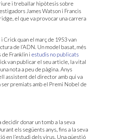
riure i treballar hipòtesis sobre
nvestigadors James Watson i Francis
ridge, el que va provocar una carrera
i Crick quan el març de 1953 van
uctura de l’ADN. Un model basat, més
 de Franklin i
estudis no publicats
ck van publicar el seu article, la vital
 una nota a peu de pàgina. Anys
ll assistent del director amb qui va
n ser premiats amb el Premi Nobel de
 decidir donar un tomb a la seva
urant els següents anys, fins a la seva
ió en l’estudi dels virus. Una qüestió