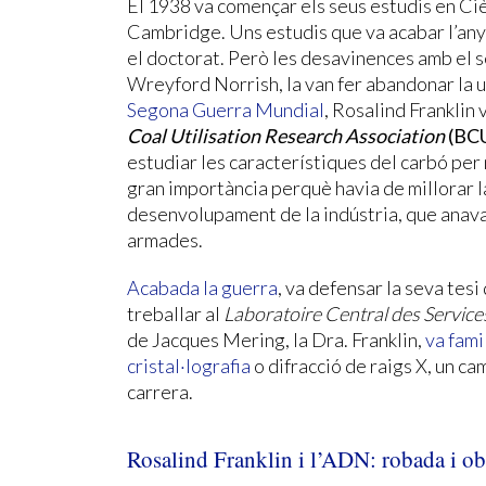
El 1938 va començar els seus estudis en Ciè
Cambridge. Uns estudis que va acabar l’any
el doctorat. Però les desavinences amb el 
Wreyford Norrish, la van fer abandonar la 
Segona Guerra Mundial
, Rosalind Franklin v
Coal Utilisation Research Association
(BC
estudiar les característiques del carbó per 
gran importància perquè havia de millorar la 
desenvolupament de la indústria, que anava 
armades.
Acabada la guerra
, va defensar la seva tesi 
treballar al
Laboratoire Central des Service
de Jacques Mering, la Dra. Franklin,
va fami
cristal·lografia
o difracció de raigs X, un c
carrera.
Rosalind Franklin i l’ADN: robada i ob