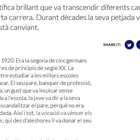
tífica brillant que va transcendir diferents c
curta carrera. Durant dècades la seva petjada 
stà canviant.
SHARE IT:
l 1920. Era la segona de cinc germans
res de principis de segle XX. La
tre estudiar a les millors escoles
car. El seu pare, banquer de professió,
a, un gust que va inculcar sense
a l’escola, la jove va dir a la seva
 escandalitzar el pare, perquè no era
ada. Així i tot,
la vocació va vèncer els
re
, qui des d’aleshores li va donar el seu