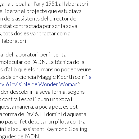
ar a treballar l’any 1951 al laboratori
de liderar el projecte que estudiava
 un dels assistents del director del
 estat contractada per ser la seva
s, tots dos es van tractar com a
l laboratori.
ial del laboratori per intentar
 molecular de l’ADN. La tècnica de la
ges d’allò que els humans no poden veure
litzada en ciència Maggie Koerth com “
la
 l’avió invisible de Wonder Woman
”:
poder descobrir la seva forma, segons
contra l’espai i quan una xoca i
questa manera, a poc a poc, es pot
 forma de l’avió. El domini d’aquesta
o pas el fet de xutar un pilota contra
klin i el seu assistent Raymond Gosling
ingudes de l’ADN.