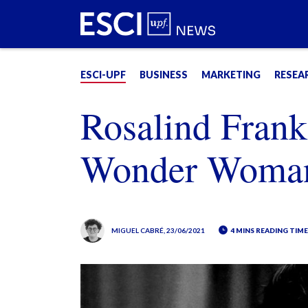
ESCI-UPF
BUSINESS
MARKETING
RESEA
Rosalind Frankl
Wonder Woman
MIGUEL CABRÉ
, 23/06/2021
4 MINS READING TIM