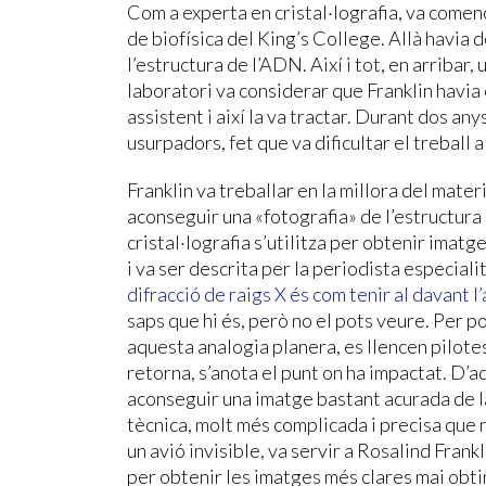
Com a experta en cristal·lografia, va començ
de biofísica del King’s College. Allà havia 
l’estructura de l’ADN. Així i tot, en arribar,
laboratori va considerar que Franklin havia
assistent i així la va tractar. Durant dos any
usurpadors, fet que va dificultar el treball a
Franklin va treballar en la millora del mater
aconseguir una «fotografia» de l’estructura
cristal·lografia s’utilitza per obtenir imat
i va ser descrita per la periodista especia
difracció de raigs X és com tenir al davant
saps que hi és, però no el pots veure. Per 
aquesta analogia planera, es llencen pilotes 
retorna, s’anota el punt on ha impactat. D’a
aconseguir una imatge bastant acurada de la
tècnica, molt més complicada i precisa que n
un avió invisible, va servir a Rosalind Fran
per obtenir les imatges més clares mai obt