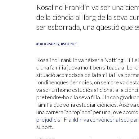
Rosalind Franklin va ser una cien
de la ciència al llarg de la seva 
ser esborrada, una qüestió que e
#BIOGRAPHY
#SCIENCE
Rosalind Franklin va néixer a Notting Hill e
d’una família jueva molt ben situada al Lond
situació acomodada de la família li va perme
londinenques per noies, on sempre va desta
va ser un home estudiós aficionat a la ciènci
pretendre-ho a la seva filla. Un cop graduada 
família que volia estudiar ciències. Això va
una carrera “apropiada” per una jove acomod
prejudicis i Franklin va convèncer al seu pa
suport.