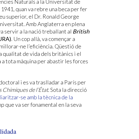
ncies Naturals a la Universitat de
 1941, quan va rebre una beca per fer
seu superior, el Dr. Ronald George
universitat. Amb Anglaterra en plena
a servir a la nació treballant al
British
URA)
. Un cop allà, va començar a
millorar-ne l’eficiència. Qüestió de
qualitat de vida dels britànics i el
a tota màquina per abastir les forces
doctoral i es va traslladar a París per
s Chimiques de l’État
. Sota la direcció
liaritzar-se amb la tècnica de la
amp que va ser fonamental en la seva
lidada