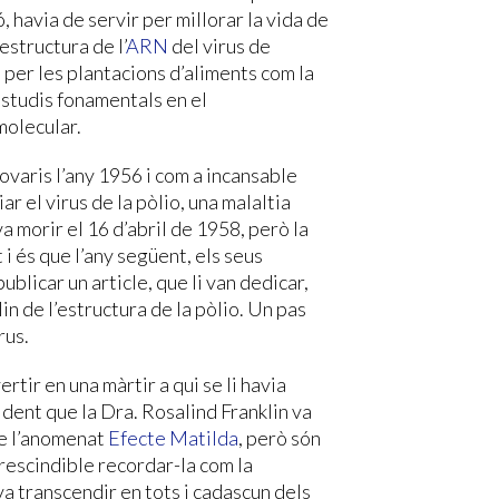
, havia de servir per millorar la vida de
estructura de l’
ARN
del virus de
s per les plantacions d’aliments com la
estudis fonamentals en el
molecular.
ovaris l’any 1956 i com a incansable
r el virus de la pòlio, una malaltia
a morir el 16 d’abril de 1958, però la
 i és que l’any següent, els seus
blicar un article, que li van dedicar,
in de l’estructura de la pòlio. Un pas
rus.
rtir en una màrtir a qui se li havia
dent que la Dra. Rosalind Franklin va
de l’anomenat
Efecte Matilda
, però són
prescindible recordar-la com la
va transcendir en tots i cadascun dels