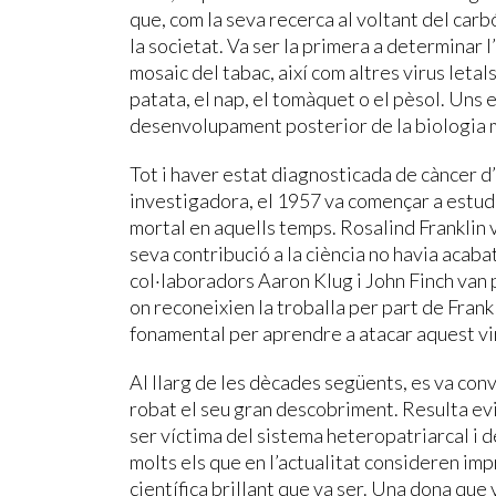
que, com la seva recerca al voltant del carbó
la societat. Va ser la primera a determinar l’
mosaic del tabac, així com altres virus letal
patata, el nap, el tomàquet o el pèsol. Uns 
desenvolupament posterior de la biologia 
Tot i haver estat diagnosticada de càncer d’
investigadora, el 1957 va començar a estudia
mortal en aquells temps. Rosalind Franklin v
seva contribució a la ciència no havia acabat
col·laboradors Aaron Klug i John Finch van pu
on reconeixien la troballa per part de Frankl
fonamental per aprendre a atacar aquest vi
Al llarg de les dècades següents, es va conve
robat el seu gran descobriment. Resulta evi
ser víctima del sistema heteropatriarcal i 
molts els que en l’actualitat consideren im
científica brillant que va ser. Una dona que 