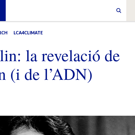
RCH
LCA4CLIMATE
in: la revelació de
 (i de l’ADN)
E