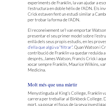
experiments de Franklin, la van ajudar a esc
l’estructura en doble hèlix de l’ADN. Els i
Crick estaven fent un estudi similar a Camb
per trobar la forma de l’ADN.
El reconeixement se’l van emportar Watson 
presentar el seu primer model sobre l’estr
enllà dels seus propis estudis, en les proves
d’ella que algú va “filtrar”
. Quan Watson i Cri
contribució de Franklin va quedar reduïda a
després, James Watson, Francis Crick i aque
xocar sempre Franklin, Maurice Wilkins, va
Medicina.
Molt més que una màrtir
Menystinguda al King’s College, Franklin va
carrera per treballar al Birkbeck College. D
mort, va posar el focus de la seva investigac