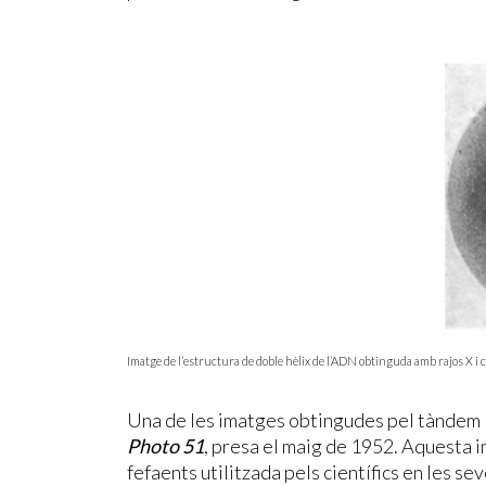
Imatge de l’estructura de doble hèlix de l’ADN obtinguda amb rajos X 
Una de les imatges obtingudes pel tàndem 
Photo 51
, presa el maig de 1952. Aquesta 
fefaents utilitzada pels científics en les se