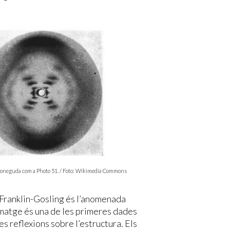
i coneguda com a Photo 51. / Foto: Wikimedia Commons
Franklin-Gosling és l’anomenada
imatge és una de les primeres dades
ves reflexions sobre l’estructura. Els