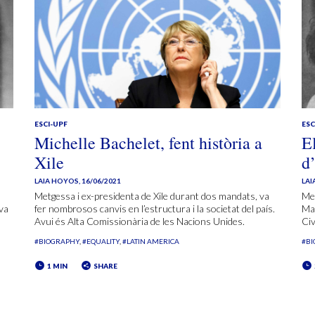
ESCI-UPF
ESC
Michelle Bachelet, fent història a
E
Xile
d
LAIA HOYOS
,
16/06/2021
LAI
Metgessa i ex-presidenta de Xile durant dos mandats, va
Mes
eva
fer nombrosos canvis en l’estructura i la societat del país.
Mat
Avui és Alta Comissionària de les Nacions Unides.
Civ
#BIOGRAPHY
#EQUALITY
#LATIN AMERICA
#B
1 MIN
SHARE