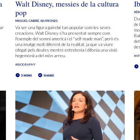
a
Walt Disney, messies de la cultura
Ib
pop
XÈN
Du
MIGUEL CABRÉ
,
02/09/2021
de 
zar
Va ser una figura gairebé tan popular com les seves
mog
creacions. Walt Disney s’ha presentat sempre com
Bat
l'exemple del somni americà i el “self-made man”, però és
det
una imatge molt diferent de la realitat, ja que va viure
des
ofegat pels deutes mentre entretenia i difonia una visió
hegemònica del món arreu.
#AF
#BIOGRAPHY
5 MINS
SHARE