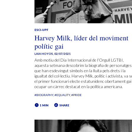
ESCI-UPF
Harvey Milk, líder del moviment
polític gai
LAIA HOYOS
,
02/07/2021
Amb motiu del Dia Internacional de l’Orgull LGTBI,
aquesta setmana descobrim la biografia de personatges
que han esdevingut símbols en la lluita pels drets i la
igualtat del col·lectiu. Harvey Milk, polític i activista, va s
el primer funcionari electe estatunidenc obertament gai
ocupar un càrrec destacat en la política americana.
#BIOGRAPHY
#EQUALITY
#PRIDE
1 MIN
SHARE