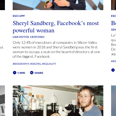
ESCI-UPF
ESC
Sheryl Sandberg, Facebook’s most
B
powerful woman
XÈN
La 
LAIA HOYOS
,
14/07/2021
qua
Only 12.4% of executives at companies in Silicon Valley
Ber
ui.
were women in 2018 and Sheryl Sandberg was the first
De 
woman to occupy a seat on the board of directors at one
aqu
of the biggest, Facebook.
#B
#BIOGRAPHY
#DIGITAL
#EQUALITY
1 MIN
SHARE