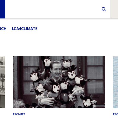
RCH
LCA4CLIMATE
ESCI-UPF
ESC