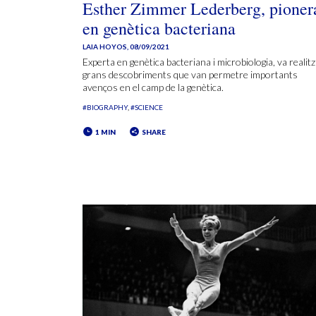
Esther Zimmer Lederberg, pioner
en genètica bacteriana
LAIA HOYOS
,
08/09/2021
Experta en genètica bacteriana i microbiologia, va realit
grans descobriments que van permetre importants
avenços en el camp de la genètica.
#BIOGRAPHY
#SCIENCE
1 MIN
SHARE