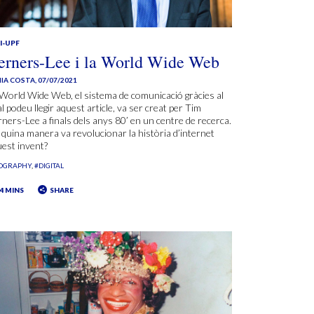
I-UPF
erners-Lee i la World Wide Web
IA COSTA
,
07/07/2021
World Wide Web, el sistema de comunicació gràcies al
l podeu llegir aquest article, va ser creat per Tim
ners-Lee a finals dels anys 80’ en un centre de recerca.
quina manera va revolucionar la història d’internet
est invent?
IOGRAPHY
#DIGITAL
4 MINS
SHARE