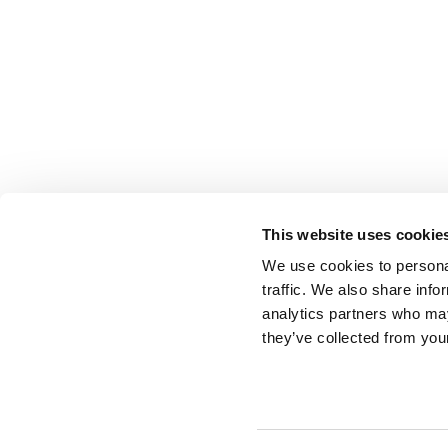
This website uses cookie
We use cookies to personal
traffic. We also share info
analytics partners who may
they’ve collected from your
© ESCI-UP