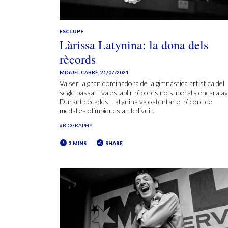
ESCI-UPF
Làrissa Latynina: la dona dels
rècords
MIGUEL CABRÉ
,
21/07/2021
Va ser la gran dominadora de la gimnàstica artística del
segle passat i va establir rècords no superats encara av
Durant dècades, Latynina va ostentar el rècord de
medalles olímpiques amb divuit.
#BIOGRAPHY
3 MINS
SHARE