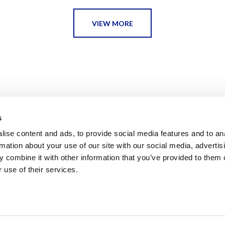
VIEW MORE
s
ise content and ads, to provide social media features and to an
rmation about your use of our site with our social media, advertis
 combine it with other information that you’ve provided to them o
 use of their services.
F | BARCELONA 2026
AVISO LEGAL
POLÍTICA DE PRIVACIDAD 
ESCI-UPF
BUSINESS
MARKETING
RESEARCH
LCA4CLIMATE