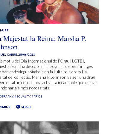
I-UPF
a Majestat la Reina: Marsha P.
ohnson
UEL CABRÉ
,
28/06/2021
 motiu del Dia Internacional de l’Orgull LGTBI,
esta setmana descobrim la biografia de personatges
 han esdevingut símbols en la lluita pels drets i la
altat del col·lectiu. Marsha P. Johnson va ser una drag
en estatunidenca i una activista incansable que mai va
ndonar als més necessitats.
IOGRAPHY
#EQUALITY
#PRIDE
4 MINS
SHARE