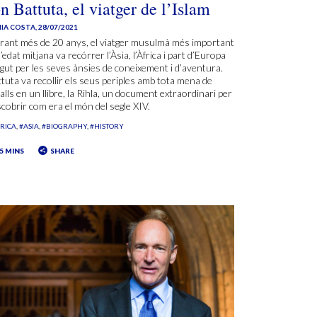
n Battuta, el viatger de l’Islam
IA COSTA
,
28/07/2021
rant més de 20 anys, el viatger musulmà més important
l’edat mitjana va recórrer l’Àsia, l’Àfrica i part d’Europa
ut per les seves ànsies de coneixement i d’aventura.
tuta va recollir els seus periples amb tota mena de
alls en un llibre, la Rihla, un document extraordinari per
cobrir com era el món del segle XIV.
RICA
#ASIA
#BIOGRAPHY
#HISTORY
5 MINS
SHARE