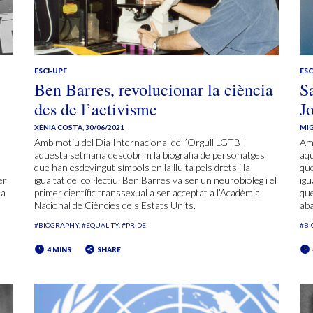
ESCI-UPF
ESC
Ben Barres, revolucionar la ciència
S
des de l’activisme
J
XÈNIA COSTA
,
30/06/2021
MIG
Amb motiu del Dia Internacional de l’Orgull LGTBI,
Amb
aquesta setmana descobrim la biografia de personatges
aqu
que han esdevingut símbols en la lluita pels drets i la
que
er
igualtat del col·lectiu. Ben Barres va ser un neurobiòleg i el
igu
 a
primer científic transsexual a ser acceptat a l’Acadèmia
que
Nacional de Ciències dels Estats Units.
aba
#BIOGRAPHY
#EQUALITY
#PRIDE
#B
4 MINS
SHARE