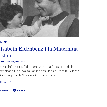
I-UPF
lisabeth Eidenbenz i la Maternitat
’Elna
A HOYOS
,
09/06/2021
tra i infermera, Eidenbenz va ser la fundadora de la
ernitat d’Elna i va salvar moltes vides durant la Guerra
il espanyola i la Segona Guerra Mundial.
IOGRAPHY
2 MINS
SHARE