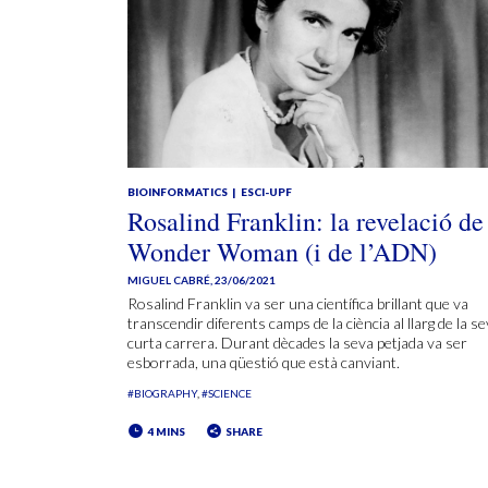
BIOINFORMATICS
ESCI-UPF
Rosalind Franklin: la revelació de
Wonder Woman (i de l’ADN)
MIGUEL CABRÉ
,
23/06/2021
Rosalind Franklin va ser una científica brillant que va
transcendir diferents camps de la ciència al llarg de la s
curta carrera. Durant dècades la seva petjada va ser
esborrada, una qüestió que està canviant.
#BIOGRAPHY
#SCIENCE
4 MINS
SHARE