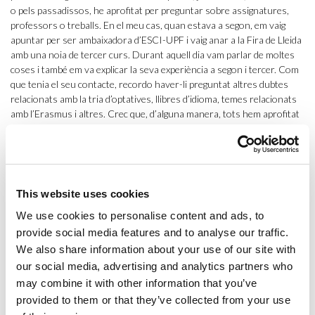
o pels passadissos, he aprofitat per preguntar sobre assignatures,
professors o treballs. En el meu cas, quan estava a segon, em vaig
apuntar per ser ambaixadora d’ESCI-UPF i vaig anar a la Fira de Lleida
amb una noia de tercer curs. Durant aquell dia vam parlar de moltes
coses i també em va explicar la seva experiència a segon i tercer. Com
que tenia el seu contacte, recordo haver-li preguntat altres dubtes
relacionats amb la tria d’optatives, llibres d’idioma, temes relacionats
amb l’Erasmus i altres. Crec que, d’alguna manera, tots hem aprofitat
preguntar a alumnes més grans per resoldre dubtes, ja que no hem
tingut des d’un principi la figura del mentor.
Quan vaig veure que ESCI-UPF oferia el Programa d’Acompanyament
i demanava participació d’alumnes, de seguida vaig voler-hi participar,
This website uses cookies
ja que tot el que havia viscut durant els primers anys a la universitat
We use cookies to personalise content and ads, to
em va despertar les ganes d’ajudar a d’altres estudiants que es
poguessin trobar en la mateixa situació que jo.
provide social media features and to analyse our traffic.
We also share information about your use of our site with
Durant aquest curs he estat mentora de tres noies que començaven
our social media, advertising and analytics partners who
primer. A causa de la COVID-19, les classes van començar de forma
may combine it with other information that you’ve
presencial, però amb protocols estrictes i restriccions que dificultaven
provided to them or that they’ve collected from your use
les relacions socials (molt importants durant l’etapa universitària). A