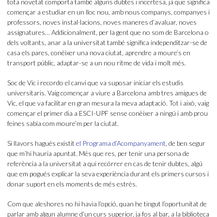
tota novetat comporta també alguns dubtes i incertesa, ja que significa
començar a estudiar en un lloc nou, amb nous companys, companyes i
professors, noves instal·lacions, noves maneres d’avaluar, noves
assignatures… Addicionalment, per la gent que no som de Barcelona o
dels voltants, anar a la universitat també significa independitzar-se de
casa els pares, conèixer una nova ciutat, aprendre a moure’s en
transport públic, adaptar-se a un nou ritme de vida i molt més.
Soc de Vic i recordo el canvi que va suposar iniciar els estudis
universitaris. Vaig començar a viure a Barcelona amb tres amigues de
Vic, el que va facilitar en gran mesura la meva adaptació. Tot i això, vaig
començar el primer dia a ESCI-UPF sense conèixer a ningú i amb prou
feines sabia com moure’m per la ciutat.
Si llavors hagués existit
el Programa d’Acompanyament
, de ben segur
que m’hi hauria apuntat. Més que res, per tenir una persona de
referència a la universitat a qui recórrer en cas de tenir dubtes, algú
que em pogués explicar la seva experiència durant els primers cursos i
donar suport en els moments de més estrès.
Com que aleshores no hi havia l’opció, quan he tingut l’oportunitat de
parlar amb algun alumne d’un curs superior, ja fos al bar, a la biblioteca