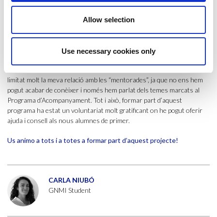
què gairebé tot el curs s’ha fet en remot, amb les restriccions
sanitàries de cada moment, ha estat difícil perquè no ens hem creuat
Allow selection
per les escales de la universitat ni hem pogut fer un cafè a la terrassa.
A més, al tercer trimestre, quan es va permetre tornar a les classes
presencials, els estudiants de tercer vam començar les pràctiques i jo
Use necessary cookies only
les he fet a una empresa a Alemanya, cosa que ha fet impossible poder
trobar-nos per ESCI-UPF. És per això que penso que la pandèmia ha
limitat molt la meva relació amb les “mentorades”, ja que no ens hem
pogut acabar de conèixer i només hem parlat dels temes marcats al
Programa d’Acompanyament. Tot i això, formar part d’aquest
programa ha estat un voluntariat molt gratificant on he pogut oferir
ajuda i consell als nous alumnes de primer.
Us animo a tots i a totes a formar part d’aquest projecte!
CARLA NIUBÓ
GNMI Student