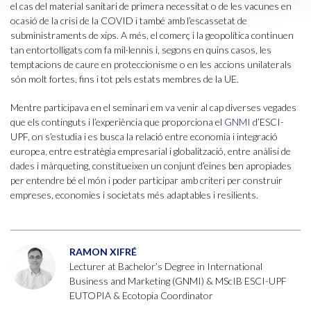
el cas del material sanitari de primera necessitat o de les vacunes en
ocasió de la crisi de la COVID i també amb l’escassetat de
subministraments de xips. A més, el comerç i la geopolítica continuen
tan entortolligats com fa mil·lennis i, segons en quins casos, les
temptacions de caure en proteccionisme o en les accions unilaterals
són molt fortes, fins i tot pels estats membres de la UE.
Mentre participava en el seminari em va venir al cap diverses vegades
que els continguts i l’experiència que proporciona el
GNMI
d’ESCI-
UPF, on s’estudia i es busca la relació entre economia i integració
europea, entre estratègia empresarial i globalització, entre anàlisi de
dades i màrqueting, constitueixen un conjunt d’eines ben apropiades
per entendre bé el món i poder participar amb criteri per construir
empreses, economies i societats més adaptables i resilients.
RAMON XIFRÉ
Lecturer at Bachelor’s Degree in International
Business and Marketing (GNMI) & MScIB ESCI-UPF
EUTOPIA & Ecotopia Coordinator