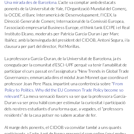
Una mirada des de Barcelona
. L’acte va comptar amb destacats
ponents de la Universitat de Yale, l’Organització Mundial del Comerç,
la OCDE, el Banc Interamericà de Desenvolupament, l’ICEX, la
Direcció General de Comerç Internacional de la Comissió Europea,
l’associació empresarial Business Europe, el think tank ECIPE i el Real
Instituto Elcano, moderats per Patrícia García-Duran i per Marc
Ibáñez, amb la benvinguda del president del CIDOB, Antoni Segura, i la
clausura per part del director, Pol Morillas.
La professora García-Duran, de la Universitat de Barcelona, ja és
coneguda per la comunitat d’ESCI-UPF perquè va tenir l’amabilitat de
participar el curs passat en l’assignatura “New Trends in Global Trade
Governance», emmarcada dins el mòdul Jean Monnet que coordina el
professor Joan Pere Plaza, impartint una conferència sobre “
From
Policy to Politics. Why did the EU Common Trade Policy become so
relevant
?”. La meva sensació llavors va ser que la professora García-
Duran va ser prou hàbil com per estimular la curiositat i participació
dels nostres estudiants d’una forma que, a vegades, el “professors
residents” de la casa potser no sabem acabar de fer.
Al marge dels ponents, el CIDOB va convidar també a uns quants
participants a l’acte, tant de forma presencial com online (aquí podeu