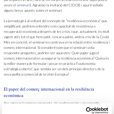
veure el
seminari
). Agraeixo la invitació del CIDOB i aquí trasllado
alguns breus apunts sobre el seminari.
La jornada girà al voltant del concepte de “resiliència econòmica” que,
simplificant, podríem entendre com capacitat de resistència o
recuperació econòmica després de les crisis i que, actualment, és molt
vigent atès tot el que hem patit, i encara patim, amb la crisi de la Covid.
Més en concret, el seminari es centrava en la relació entre resiliència i
comerç internacional. Si consideréssim que el seminari volia
respondre preguntes, podrien ser aquestes: Quin paper juga el
comerç internacional en assegurar la resiliència econòmica? Quina és
la millor manera de formular i posar en pràctica l'»autonomia
estratègica oberta”, que sembla ser un dels principis directors de la
nova política comercial de la Unió Europea?
El paper del comerç internacional en la resiliència
econòmica
Per adreçar la primera pregunta, els conferenciats van coincidir,
primer, en diagnosticar les principals amenaces a les quals la
humanitat s’enfronta actualment: superar l’emergència sanitària (i