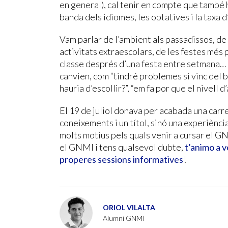
en general), cal tenir en compte que també h
banda dels idiomes, les optatives i la taxa 
Vam parlar de l’ambient als passadissos, de 
activitats extraescolars, de les festes més 
classe després d’una festa entre setmana… 
canvien, com “tindré problemes si vinc del ba
hauria d’escollir?”, “em fa por que el nivell 
El 19 de juliol donava per acabada una carr
coneixements i un títol, sinó una experiènci
molts motius pels quals venir a cursar el G
el GNMI i tens qualsevol dubte,
t’animo a v
properes sessions informatives
!
ORIOL VILALTA
Alumni GNMI