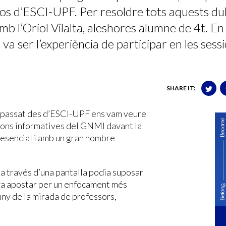
ssos d’ESCI-UPF. Per resoldre tots aquests du
mb l’Oriol Vilalta, aleshores alumne de 4t. En
 va ser l’experiència de participar en les sess
SHARE IT:
y passat des d’ESCI-UPF ens vam veure
sions informatives del GNMI davant la
resencial i amb un gran nombre
s a través d’una pantalla podia suposar
va apostar per un enfocament més
lluny de la mirada de professors,