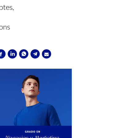
btes,
ions