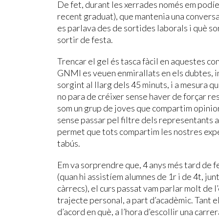
De fet, durant les xerrades només em podíeu 
recent graduat), que mantenia una conversa
es parlava des de sortides laborals i què son 
sortir de festa.
Trencar el gel és tasca fàcil en aquestes con
GNMI es veuen enmirallats en els dubtes, i
sorgint al llarg dels 45 minuts, i a mesura q
no para de créixer sense haver de forçar res. 
som un grup de joves que compartim opinions
sense passar pel filtre dels representants 
permet que tots compartim les nostres exp
tabús.
Em va sorprendre que, 4 anys més tard de f
(quan hi assistíem alumnes de 1r i de 4t, ju
càrrecs), el curs passat vam parlar molt de 
trajecte personal, a part d’acadèmic. Tant e
d’acord en què, a l’hora d’escollir una carre