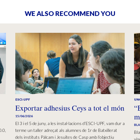
WE ALSO RECOMMEND YOU
ESCI-UPF
UN
Exportar adhesius Ceys a tot el món
“
m
15/06/2026
El 3 i el 5 de juny, a les instal·lacions d’ESCI-UPF, vam dur a
BL
0.0,
terme un taller adreçat als alumnes de 1r de Batxillerat
Bla
dels instituts Pàlcam i Jesuïtes de Casp amb l’objectiu
vis