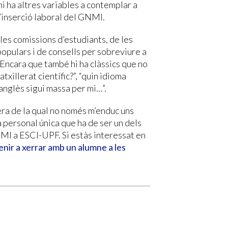
i ha altres variables a contemplar a
d’inserció laboral del GNMI.
les comissions d’estudiants, de les
populars i de consells per sobreviure a
Encara que també hi ha clàssics que no
txillerat científic?”, “quin idioma
d’anglès sigui massa per mi…”.
era de la qual no només m’enduc uns
a personal única que ha de ser un dels
NMI a ESCI-UPF. Si estàs interessat en
enir a xerrar amb un alumne a les