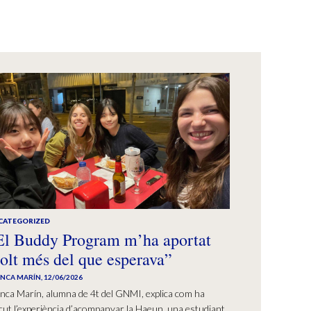
CATEGORIZED
El Buddy Program m’ha aportat
olt més del que esperava”
ANCA MARÍN
,
12/06/2026
nca Marín, alumna de 4t del GNMI, explica com ha
cut l’experiència d’acompanyar la Haeun, una estudiant