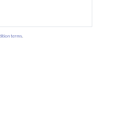
dition terms
.