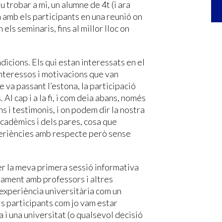
trobar a mi, un alumne de 4t (i ara
 amb els participants en una reunió on
els seminaris, fins al millor lloc on
dicions. Els qui estan interessats en el
nteressos i motivacions que van
ue va passant l’estona, la participació
Al cap i a la fi, i com deia abans, només
 i testimonis, i on podem dir la nostra
acadèmics i dels pares, cosa que
eriències amb respecte però sense
er la meva primera sessió informativa
ntament amb professors i altres
l’experiència universitària com un
ls participants com jo vam estar
ra i una universitat (o qualsevol decisió