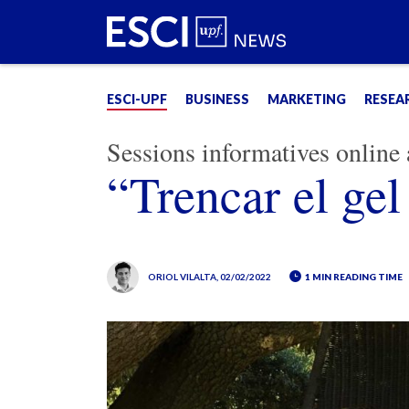
ESCI-UPF
BUSINESS
MARKETING
RESEA
Sessions informatives onlin
“Trencar el gel 
ORIOL VILALTA
, 02/02/2022
1 MIN READING TIME