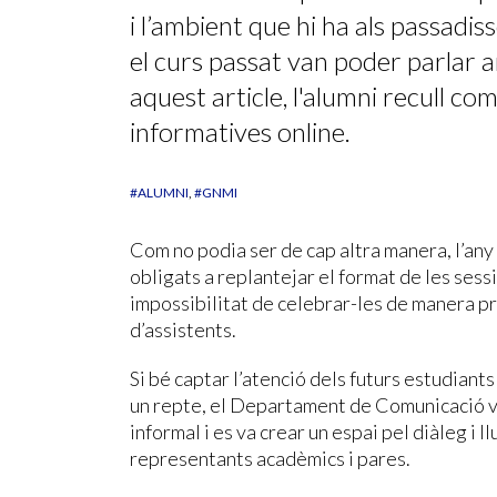
i l’ambient que hi ha als passadi
el curs passat van poder parlar a
aquest article, l'alumni recull com
informatives online.
#ALUMNI
#GNMI
Com no podia ser de cap altra manera, l’an
obligats a replantejar el format de les ses
impossibilitat de celebrar-les de manera p
d’assistents.
Si bé captar l’atenció dels futurs estudiant
un repte, el Departament de Comunicació 
informal i es va crear un espai pel diàleg i 
representants acadèmics i pares.