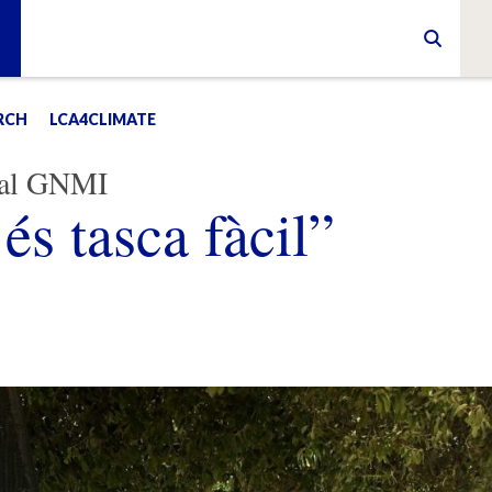
RCH
LCA4CLIMATE
e al GNMI
és tasca fàcil”