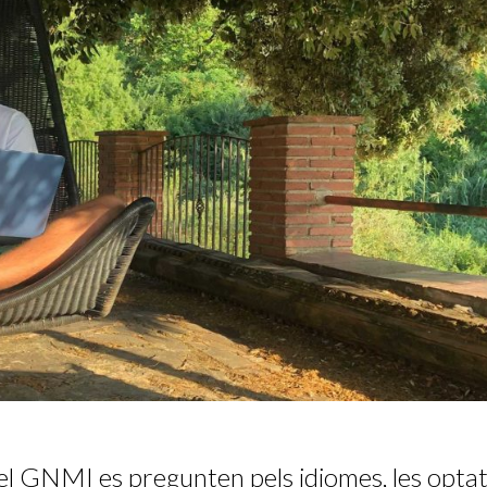
pel GNMI es pregunten pels idiomes, les optat