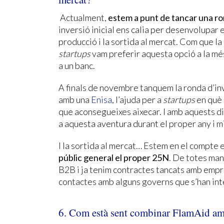
Actualment,
estem a punt de tancar una r
inversió inicial ens calia per desenvolupar 
producció i la sortida al mercat. Com que la
startups
vam preferir aquesta opció a la mé
a un banc.
A finals de novembre tanquem la ronda d’inv
amb una
Enisa
, l’ajuda per a
startups
en què 
que aconsegueixes aixecar. I amb aquests di
a aquesta aventura durant el proper any i m
I la sortida al mercat… Estem en el compte 
públic general el proper 25N
. De totes ma
B2B i ja tenim contractes tancats amb empres
contactes amb alguns governs que s’han int
6. Com està sent combinar FlamAid am