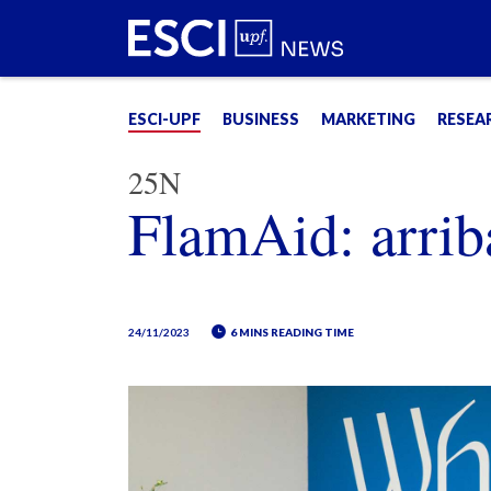
ESCI-UPF
BUSINESS
MARKETING
RESEA
25N
FlamAid: arrib
24/11/2023
6 MINS READING TIME