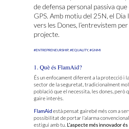
de defensa personal passiva que 
GPS. Amb motiu del 25N, el Dia In
vers les Dones, l’entrevistem per
projecte.
#ENTREPRENEURSHIP
#EQUALITY
#GNMI
1. Què és FlamAid?
És un enfocament diferent a la protecció i 
sector de la seguretat, tradicionalment molt
població que el necessita, les dones, però 
gaire interès.
FlamAid
està pensat gairebé més com a serv
possibilitat de portar l’alarma convencional
estigui amb tu.
L’aspecte més innovador és 