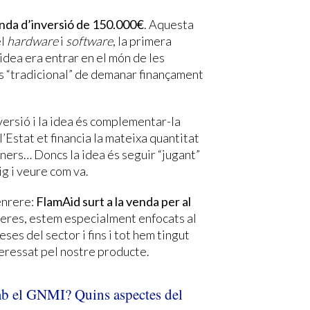
onda d’inversió de 150.000€
. Aquesta
el
hardware
i
software
, la primera
 idea era entrar en el món de les
s “tradicional” de demanar finançament
ersió i la idea és complementar-la
l’Estat et financia la mateixa quantitat
ners… Doncs la idea és seguir “jugant”
ig i veure com va.
enrere:
FlamAid surt a la venda per al
neres, estem especialment enfocats al
es del sector i fins i tot hem tingut
eressat pel nostre producte.
b el GNMI? Quins aspectes del