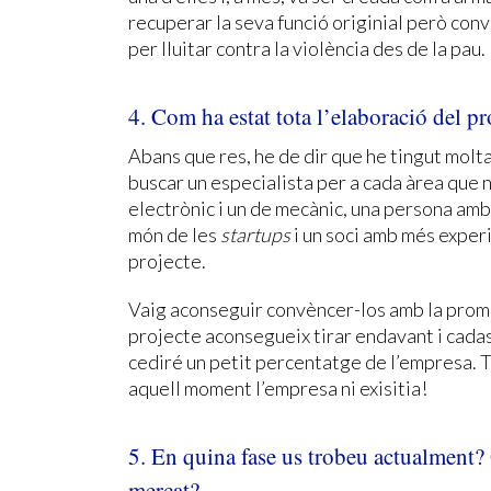
recuperar la seva funció originial però conv
per lluitar contra la violència des de la pau.
4. Com ha estat tota l’elaboració del pr
Abans que res, he de dir que he tingut molta
buscar un especialista per a cada àrea que n
electrònic i un de mecànic, una persona amb
món de les
startups
i un soci amb més exper
projecte.
Vaig aconseguir convèncer-los amb la promes
projecte aconsegueix tirar endavant i cadas
cediré un petit percentatge de l’empresa. To
aquell moment l’empresa ni exisitia!
5. En quina fase us trobeu actualment? 
mercat?