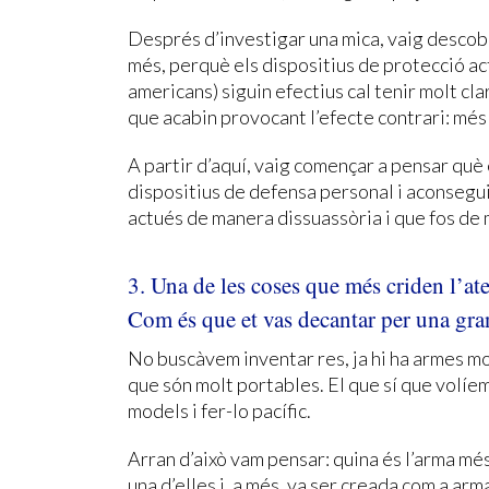
Després d’investigar una mica, vaig descobr
més, perquè els dispositius de protecció act
americans) siguin efectius cal tenir molt cla
que acabin provocant l’efecte contrari: més 
A partir d’aquí, vaig començar a pensar què 
dispositius de defensa personal i aconsegui
actués de manera dissuassòria i que fos de m
3. Una de les coses que més criden l’at
Com és que et vas decantar per una gr
No buscàvem inventar res, ja hi ha armes mol
que són molt portables. El que sí que volíem
models i fer-lo pacífic.
Arran d’això vam pensar: quina és l’arma més
una d’elles i, a més, va ser creada com a ar