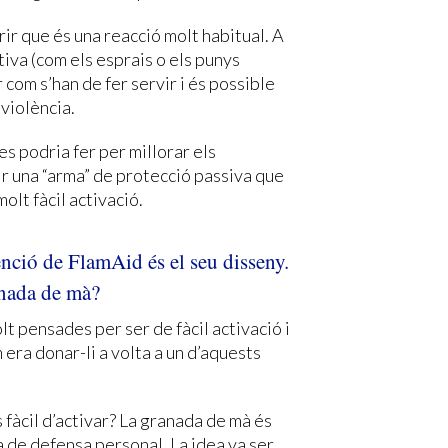
ir que és una reacció molt habitual. A
iva (com els esprais o els punys
r com s’han de fer servir i és possible
violència.
es podria fer per millorar els
r una “arma” de protecció passiva que
olt fàcil activació.
enció de FlamAid és el seu disseny.
anada de mà?
t pensades per ser de fàcil activació i
 era donar-li a volta a un d’aquests
 fàcil d’activar? La granada de mà és
ma de defensa personal. La idea va ser