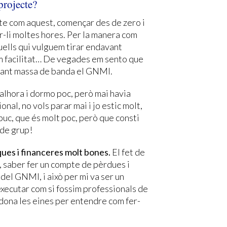
 projecte?
cte com aquest, començar des de zero i
r-li moltes hores. Per la manera com
uells qui vulguem tirar endavant
m facilitat… De vegades em sento que
ixant massa de banda el GNMI.
 alhora i dormo poc, però mai havia
onal, no vols parar mai i jo estic molt,
 puc, que és molt poc, però que consti
 de grup!
es i financeres molt bones.
El fet de
r, saber fer un compte de pèrdues i
el GNMI, i això per mi va ser un
xecutar com si fossim professionals de
 dona les eines per entendre com fer-