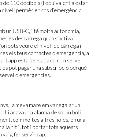
o de 110 decibels (l’equivalent a estar
im nivell permès en cas d’emergència
mb un USB-C, i té molta autonomia,
omés es descarrega quan s’activa.
’on pots veure el nivell de càrrega i
ures els teus contactes d’emergència, a
va. L’app està pensada com un servei
é es pot pagar una subscripció perquè
l servei d’emergències.
anys, la meva mare em va regalar un
i hi anava una alarma de so, un boli
ent, com moltes altres noies, en una
 la nit i, tot i portar tots aquests
 vaig fer servir cap.