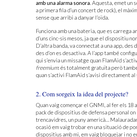
amb una alarma sonora
. Aquesta, emet un s
a primera fila d’un concert de rock), el màx
sense que arribi a danyar l’oïda.
Funciona amb una bateria, que es carrega a
d’uns cinc-sis mesos, ja que el dispositiu n
D’altra banda, va connectat a una app, des d
des d’on es desactiva. A l’app també config
qui s’envia un missatge quan FlamAid s’acti
freemium
: és totalment gratuïta però tamb
quan s’activi FlamAid s’avisi directament a
2. Com sorgeix la idea del projecte?
Quan vaig començar el GNMI, al fer els 18 
pack de dispositius de defensa personal on h
trencavidres, un puny americà… Malauradam
ocasió em vaig trobar en una situació de por a
dispositius amb mi, em vaig bloquejar i no en