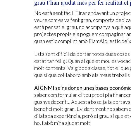
grau t’han ajudat més per fer realitat el
No està sent fàcil. Tirar endavant un proje
veure com es va fent gran, comporta dedica
està pensat el grau, no acompanya a què aq
projectes propis els poguem compaginar a
quan estic complint amb FlamAid, estic de
Està sent difícil de portar totes dues coses
estat tan feliç! Quan el que et mou és vocaci
molt contenta. Vaig poc a classe, tot el que
que sí que col·laboro amb els meus treballs
Al GNMI se’ns donen unes bases econòmiqu
saber com formular el teu propi pla finance
guanys decent… Aquesta base ja la portava d
benefici molt gran. Evidentment no sabem e
dilatada experiència, però el grau sí que et
ho, i això m’ha ajudat molt.