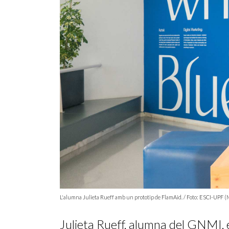
L'alumna Julieta Rueff amb un prototip de FlamAid. / Foto: ESCI-UPF 
Julieta Rueff, alumna del GNMI, 