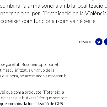
combina l'alarma sonora amb la localització 
ternacional per l’Erradicació de la Violència
 conèixer com funciona i com va néixer el
SHARE IT:
la seguretat. Busquem apropar el
 masculinitzat, a un grup de la
que, alhora, no acostumen a mostrar-hi
ei que com a producte. T’ofereix la
 de casa a la butxaca i fer que sempre
que combina la localització de GPS