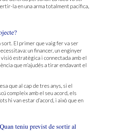
ertir-la en una arma totalment pacífica,
ojecte?
 sort. El primer que vaig fer va ser
ecessitava: un financer, un enginyer
 visió estratègica i connectada amb el
iència que m’ajudés a tirar endavant el
a que al cap de tres anys, si el
cú compleix amb el seu acord, els
ts hi van estar d’acord, i això que en
Quan teniu previst de sortir al