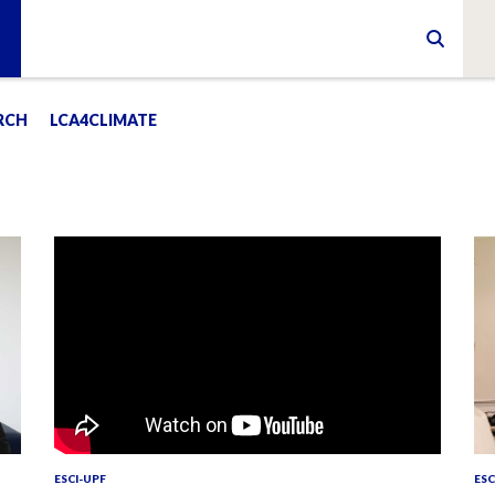
RCH
LCA4CLIMATE
ESCI-UPF
ESC