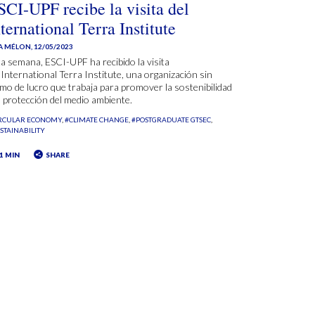
SCI-UPF recibe la visita del
ternational Terra Institute
A MÉLON
,
12/05/2023
a semana, ESCI-UPF ha recibido la visita
 International Terra Institute, una organización sin
mo de lucro que trabaja para promover la sostenibilidad
a protección del medio ambiente.
RCULAR ECONOMY
#CLIMATE CHANGE
#POSTGRADUATE GTSEC
STAINABILITY
1 MIN
SHARE