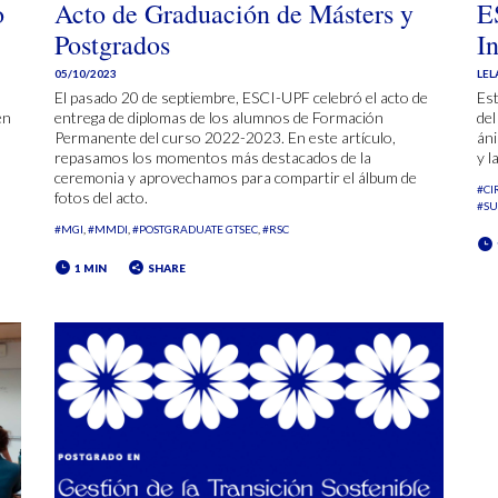
o
Acto de Graduación de Másters y
E
Postgrados
In
05/10/2023
LEL
El pasado 20 de septiembre, ESCI-UPF celebró el acto de
Est
en
entrega de diplomas de los alumnos de Formación
del
Permanente del curso 2022-2023. En este artículo,
áni
repasamos los momentos más destacados de la
y l
ceremonia y aprovechamos para compartir el álbum de
#CI
fotos del acto.
#SU
#MGI
#MMDI
#POSTGRADUATE GTSEC
#RSC
1 MIN
SHARE