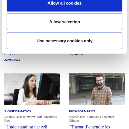
Allow all cookies
Allow selection
BIOINFORMATICS
BIOINFORMATICS
Science Bits: Entrevista a Ferran Tarrés
Science Bits: Entrevista a Nil Casajuana
“Desenvolupo una plataforma
Simulacions moleculars per a
Use necessary cookies only
de 'partícules similars a virus'
l’estudi de complexos de
per generar una vacuna contra
GPCRs
el VIH”
13/04/2021
22/04/2021
BIOINFORMATICS
BIOINFORMATICS
Science Bits: Interview with Anamaria
Science Bits: Entrevista a Samuel
Elek
Miravet
“Understanding the cell
“Tractar d’entendre les