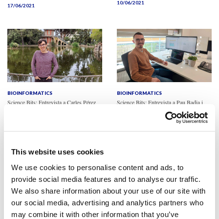
10/06/2021
17/06/2021
BIOINFORMATICS
BIOINFORMATICS
Science Bits: Entrevista a Carles Pérez
Science Bits: Entrevista a Pau Badia i
Mompel
“Desenvolupo software per al
“Estudio xarxes de regulació
disseny de fàrmacs”
gènica (GRN)”
03/06/2021
27/05/2021
This website uses cookies
We use cookies to personalise content and ads, to
provide social media features and to analyse our traffic.
We also share information about your use of our site with
our social media, advertising and analytics partners who
may combine it with other information that you’ve