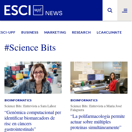
ESCI-UPF
BUSINESS
MARKETING
RESEARCH
LCA4CLIMATE
#Science Bits
BIOINFORMATICS
BIOINFORMATICS
Science Bits: Entrevista a Sara Lahoz
Science Bits: Entrevista a Maria José
Falaguera
“Genòmica computacional per
“La polifarmacología permite
identificar biomarcadors de
actuar sobre múltiples
risc en càncers
proteínas simultáneamente”
gastrointestinals”