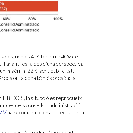
ectades, només 416 tenen un 40% de
i l’anàlisi es fa des d’una perspectiva
un misèrrim 22%, sent publicitat,
 àrees on la dona té més presència,
 l’IBEX 35, la situació es reprodueix
bres dels consells d’administració
MV
ha recomanat com a objectiu per a
rs dos anys s’ha reduït l’anomenada