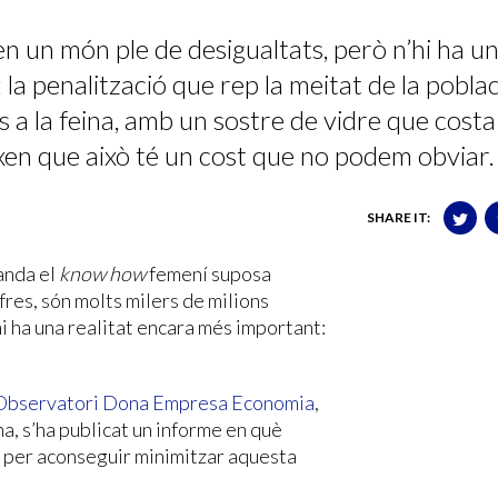
n un món ple de desigualtats, però n’hi ha u
a penalització que rep la meitat de la pobla
s a la feina, amb un sostre de vidre que costa
xen que això té un cost que no podem obviar.
SHARE IT:
anda el
know how
femení suposa
ifres, són molts milers de milions
i ha una realitat encara més important:
Observatori Dona Empresa Economia
,
, s’ha publicat un informe en què
r per aconseguir minimitzar aquesta