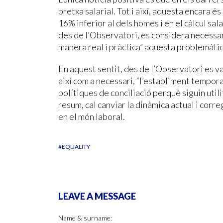
bretxa salarial. Tot i així, aquesta encara é
16% inferior al dels homes i en el càlcul sala
des de l’Observatori, es considera necessa
manera real i pràctica” aquesta problemàtic
En aquest sentit, des de l’Observatori es va
així com a necessari, “l’establiment tempor
polítiques de conciliació perquè siguin util
resum, cal canviar la dinàmica actual i corre
en el món laboral.
#EQUALITY
LEAVE A MESSAGE
Name & surname: