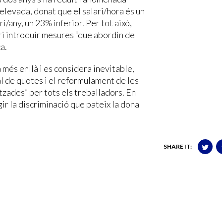
s elevada, donat que el salari/hora és un
ri/any, un 23% inferior. Per tot això,
ri introduir mesures “que abordin de
a.
 més enllà i es considera inevitable,
al de quotes i el reformulament de les
itzades” per tots els treballadors. En
gir la discriminació que pateix la dona
SHARE IT: