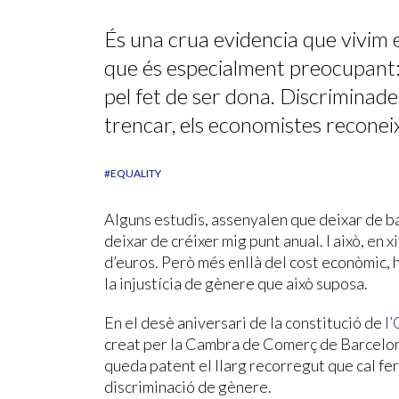
És una crua evidencia que vivim e
que és especialment preocupant: l
pel fet de ser dona. Discriminade
trencar, els economistes reconei
#EQUALITY
Alguns estudis, assenyalen que deixar de b
deixar de créixer mig punt anual. I això, en x
d’euros. Però més enllà del cost econòmic, h
la injustícia de gènere que això suposa.
En el desè aniversari de la constitució de
l’
creat per la Cambra de Comerç de Barcelona
queda patent el llarg recorregut que cal fe
discriminació de gènere.