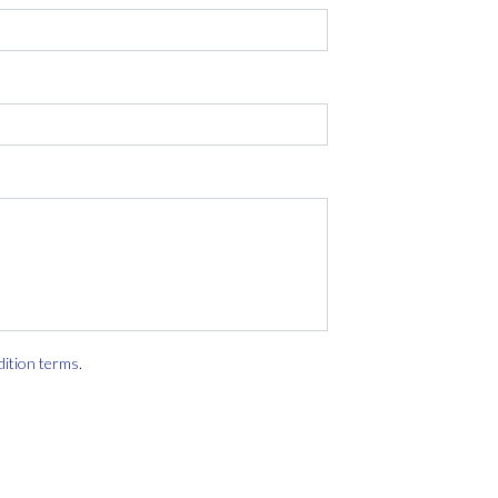
dition terms
.