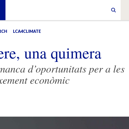
RCH
LCA4CLIMATE
ere, una quimera
 manca d’oportunitats per a les
eixement econòmic