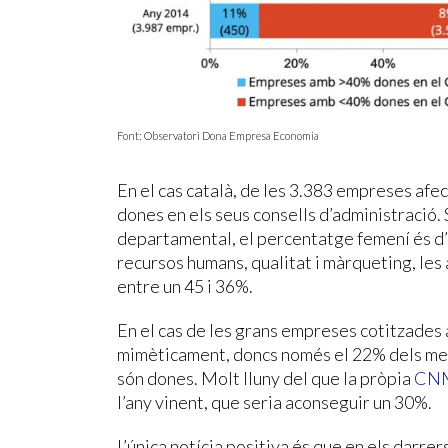
Font: Observatori Dona Empresa Economia
En el cas català, de les 3.383 empreses af
dones en els seus consells d’administració. S
departamental, el percentatge femení és d’
recursos humans, qualitat i màrqueting, les
entre un 45 i 36%.
En el cas de les grans empreses cotitzades a
mimèticament, doncs només el 22% dels mem
són dones. Molt lluny del que la pròpia
CN
l’any vinent, que seria aconseguir un 30%.
L’única notícia positiva és que en els darre