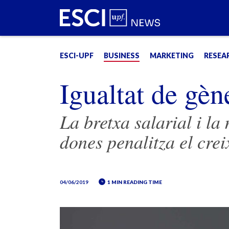
ESCI-UPF
BUSINESS
MARKETING
RESEA
Igualtat de gèn
La bretxa salarial i la
dones penalitza el cr
04/06/2019
1 MIN READING TIME