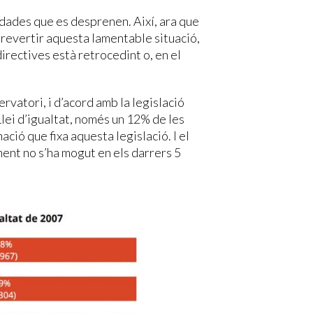
 dades que es desprenen. Així, ara que
 revertir aquesta lamentable situació,
irectives està retrocedint o, en el
vatori, i d’acord amb la legislació
lei d’igualtat, només un 12% de les
ió que fixa aquesta legislació. I el
ent no s’ha mogut en els darrers 5