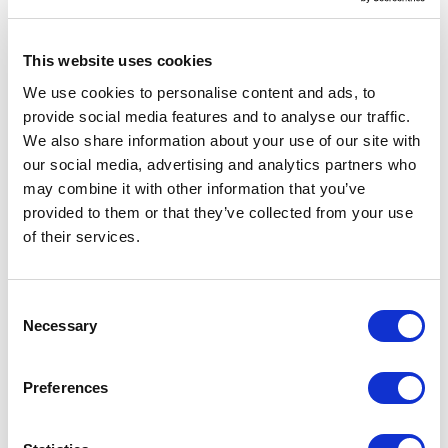
Compra productos locales y mínimamente
empaquetados
. Apoyar a los negocios de tu zona
This website uses cookies
puede ayudar a la gente a conservar su empleo y
contribuir a impedir que los camiones tengan que
We use cookies to personalise content and ads, to
desplazarse grandes distancias.
provide social media features and to analyse our traffic.
Si tienes ropa, libros o muebles en buen estado que
We also share information about your use of our site with
ya no utilizas, donalos
a organizaciones benéficas
our social media, advertising and analytics partners who
locales para darles una segunda vida. También puedes
may combine it with other information that you’ve
comprar en tiendas de segunda mano
para
provided to them or that they’ve collected from your use
contribuir a la reutilización.
of their services.
Intenta
generar menos basura
, ya que
la mayor parte
acaba en los océanos
. Para lograrlo,
analiza tus
decisiones día a día
: ¿Tienes la posibilidad de
Consent
Necessary
reciclar? ¿Compras productos o servicios de empresas
Selection
que llevan a cabo prácticas perjudiciales para el medio
ambiente?
Preferences
Recicla el papel, plástico, vidrio y aluminio
, y así
contribuirás a impedir que los vertederos sigan