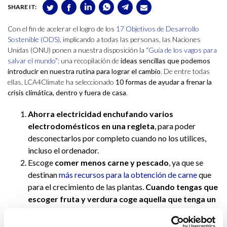
SHARE IT:
Con el fin de acelerar el logro de los
17 Objetivos de Desarrollo
Sostenible (ODS)
, implicando a todas las personas, las Naciones
Unidas (ONU) ponen a nuestra disposición la “
Guía de los vagos para
salvar el mundo
”: una recopilación de
ideas sencillas que podemos
introducir en nuestra rutina para lograr el cambio
. De entre todas
ellas, LCA4Climate ha seleccionado
10 formas de ayudar a frenar la
crisis climática, dentro y fuera de casa
.
Ahorra electricidad enchufando varios
electrodomésticos en una regleta
, para poder
desconectarlos por completo cuando no los utilices,
incluso el ordenador.
Escoge
comer menos carne y pescado
, ya que se
destinan
más recursos para la obtención de carne
que
para el crecimiento de las plantas.
Cuando tengas que
escoger fruta y verdura coge aquella que tenga un
“aspecto raro”
: muchas piezas de fruta y verdura se
tiran por no tener el tamaño, forma o color “adecuados”.