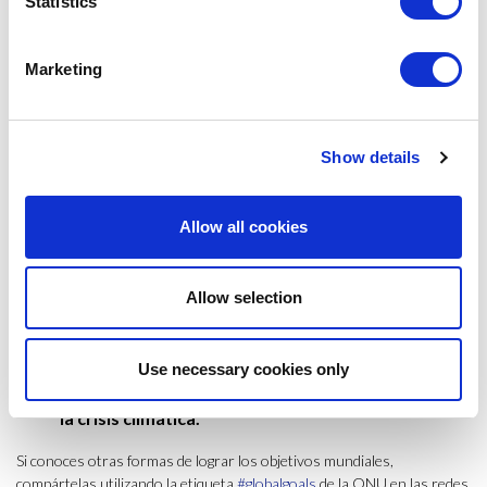
creciendo.
Statistics
Opta por
desplazarte andando, en bicicleta o en
transporte público
, siempre que puedas.
Deja el
Marketing
coche para cuando viajes en grupo y mantenlo en
buen estado
, ya que así emitirá menos gases tóxicos.
Calcula cuál es tu huella de carbono para
compensar tus emisiones
online vía
Climate Neutral
Show details
Now
.
Aprende a vivir de manera más sostenible
durante
Allow all cookies
al menos una semana, organizando una “Semana sin
impacto ambiental” vía
un.org/sustainabledevelopment/be-the-change
.
Allow selection
No te limites a darle a “me gusta” a las
publicaciones
sobre cambio climático en las redes sociales
que te
parezcan interesantes,
compártelas para ampliar su
Use necessary cookies only
visibilidad y contribuir a generar conciencia sobre
la crisis climática.
Si conoces otras formas de lograr los objetivos mundiales,
compártelas utilizando la etiqueta
#globalgoals
de la ONU en las redes