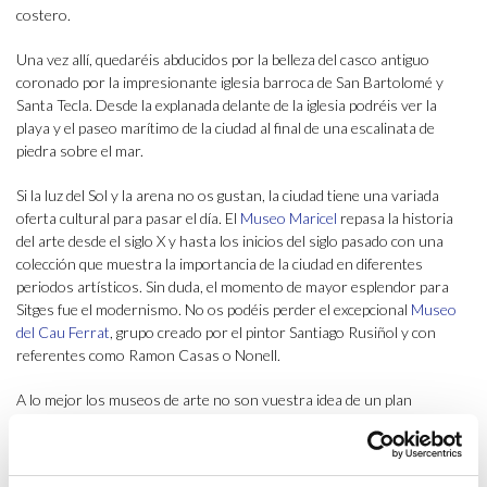
costero.
Una vez allí, quedaréis abducidos por la belleza del casco antiguo
coronado por la impresionante iglesia barroca de San Bartolomé y
Santa Tecla. Desde la explanada delante de la iglesia podréis ver la
playa y el paseo marítimo de la ciudad al final de una escalinata de
piedra sobre el mar.
Si la luz del Sol y la arena no os gustan, la ciudad tiene una variada
oferta cultural para pasar el día. El
Museo Maricel
repasa la historia
del arte desde el siglo X y hasta los inicios del siglo pasado con una
colección que muestra la importancia de la ciudad en diferentes
periodos artísticos. Sin duda, el momento de mayor esplendor para
Sitges fue el modernismo. No os podéis perder el excepcional
Museo
del Cau Ferrat
, grupo creado por el pintor Santiago Rusiñol y con
referentes como Ramon Casas o Nonell.
A lo mejor los museos de arte no son vuestra idea de un plan
divertido, de ser así, os recomendamos la
Casa Bacardí de Sitges
: un
museo donde conoceréis la historia de esta prestigiosa marca de ron
y su relación con la ciudad del Garraf, todo ello mientras disfrutáis de