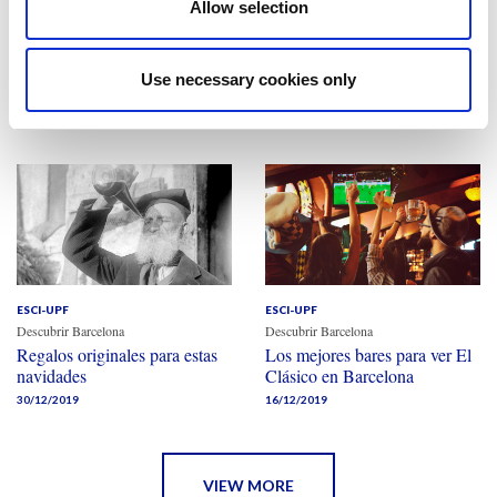
Allow selection
ESCI-UPF
ESCI-UPF
Descubrir Barcelona
Descubrir Barcelona
Beber cerveza en Barcelona
Comer bien y barato en bares
Use necessary cookies only
con personalidad
20/01/2020
13/01/2020
ESCI-UPF
ESCI-UPF
Descubrir Barcelona
Descubrir Barcelona
Regalos originales para estas
Los mejores bares para ver El
navidades
Clásico en Barcelona
30/12/2019
16/12/2019
VIEW MORE