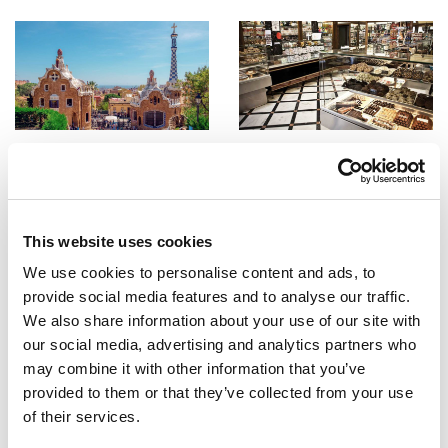
ESCI-UPF
ESCI-UPF
Un paseo por Barcelona (a
Las pastelerías más
través del cine)
emblemáticas de Barcelona
09/04/2020
06/04/2020
This website uses cookies
We use cookies to personalise content and ads, to
provide social media features and to analyse our traffic.
We also share information about your use of our site with
our social media, advertising and analytics partners who
may combine it with other information that you’ve
provided to them or that they’ve collected from your use
ESCI-UPF
ESCI-UPF
Descubrir Barcelona
Descubrir Barcelona
of their services.
Las mejores pizzerías de
5 tiendas con la ropa más