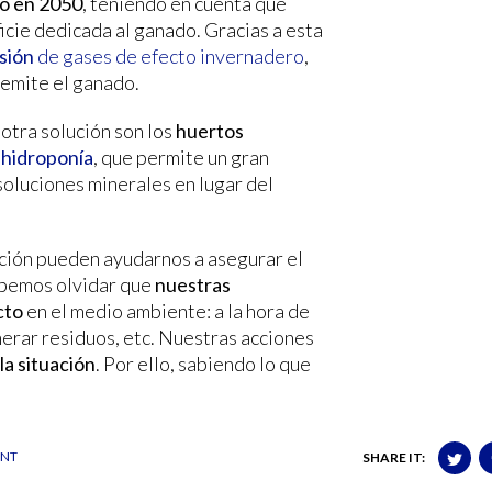
do en 2050
, teniendo en cuenta que
ficie dedicada al ganado. Gracias a esta
sión
de gases de efecto invernadero
,
 emite el ganado.
otra solución son los
huertos
 hidroponía
, que permite un gran
isoluciones minerales en lugar del
ación pueden ayudarnos a asegurar el
ebemos olvidar que
nuestras
cto
en el medio ambiente: a la hora de
nerar residuos, etc. Nuestras acciones
la situación
. Por ello, sabiendo lo que
ENT
SHARE IT: