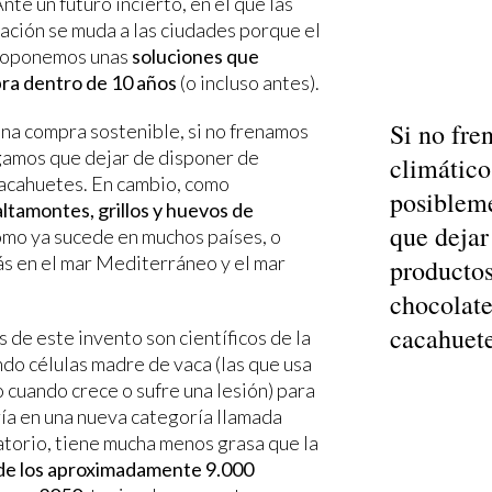
te un futuro incierto, en el que las
lación se muda a las ciudades porque el
 proponemos unas
soluciones que
pra dentro de 10 años
(o incluso antes).
Si no fre
a compra sostenible, si no frenamos
gamos que dejar de disponer de
climátic
 cacahuetes. En cambio, como
posiblem
altamontes, grillos y huevos de
que dejar
como ya sucede en muchos países, o
ás en el mar Mediterráneo y el mar
producto
chocolate,
cacahuete
s de este invento son científicos de la
do células madre de vaca (las que usa
 cuando crece o sufre una lesión) para
aría en una nueva categoría llamada
ratorio, tiene mucha menos grasa que la
de los aproximadamente 9.000