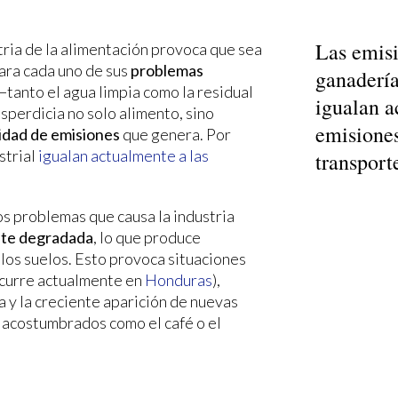
Las emisi
tria de la alimentación provoca que sea
ara cada uno de sus
problemas
ganadería
—tanto el agua limpia como la residual
igualan a
perdicia no solo alimento, sino
emisiones
idad de emisiones
que genera. Por
strial
igualan actualmente a las
transport
os problemas que causa la industria
nte degradada
, lo que produce
 los suelos. Esto provoca situaciones
curre actualmente en
Honduras
),
ía y la creciente aparición de nuevas
 acostumbrados como el café o el