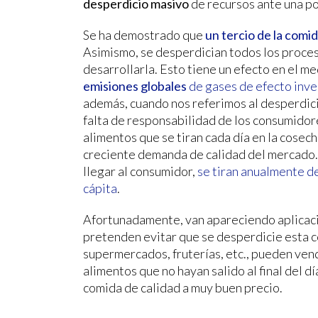
desperdicio masivo
de recursos ante una p
Se ha demostrado que
un tercio de la comi
Asimismo, se desperdician todos los proces
desarrollarla. Esto tiene un efecto en el m
emisiones globales
de gases de efecto inv
además, cuando nos referimos al desperdici
falta de responsabilidad de los consumidore
alimentos que se tiran cada día en la cosech
creciente demanda de calidad del mercado.
llegar al consumidor,
se tiran anualmente d
cápita
.
Afortunadamente, van apareciendo aplica
pretenden evitar que se desperdicie esta c
supermercados, fruterías, etc., pueden ven
alimentos que no hayan salido al final del día
comida de calidad a muy buen precio.