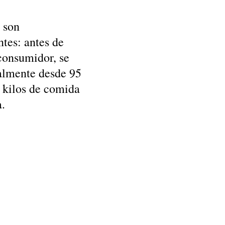
 son
tes: antes de
 consumidor, se
almente desde 95
 kilos de comida
a.