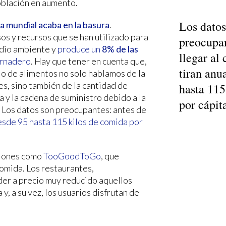
oblación en aumento.
Los datos
da mundial acaba en la basura
.
os y recursos que se han utilizado para
preocupan
edio ambiente y
produce un
8% de las
llegar al
ernadero
. Hay que tener en cuenta que,
tiran anu
o de alimentos no solo hablamos de la
s, sino también de la cantidad de
hasta 115
a y la cadena de suministro debido a la
por cápit
 Los datos son preocupantes: antes de
esde 95 hasta 115 kilos de comida por
ciones como
TooGoodToGo
, que
omida. Los restaurantes,
der a precio muy reducido aquellos
 y, a su vez, los usuarios disfrutan de