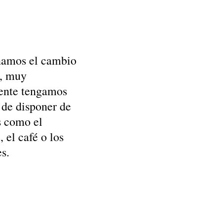
namos el cambio
o, muy
ente tengamos
 de disponer de
s como el
 el café o los
s.