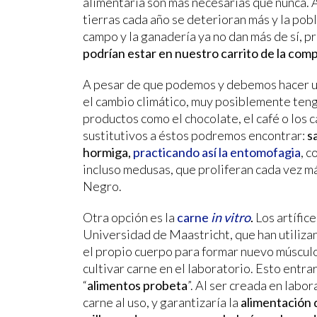
alimentaria son más necesarias que nunca. An
tierras cada año se deterioran más y la pob
campo y la ganadería ya no dan más de sí,
podrían estar en nuestro carrito de la com
A pesar de que podemos y debemos hacer un
el cambio climático, muy posiblemente ten
productos como el chocolate, el café o los
sustitutivos a éstos podremos encontrar:
s
hormiga,
practicando así la entomofagia
, 
incluso medusas, que proliferan cada vez m
Negro.
Otra opción es la
carne
in vitro
.
Los artífice
Universidad de Maastricht, que han utilizan
el propio cuerpo para formar nuevo músculo
cultivar carne en el laboratorio. Esto entr
“
alimentos probeta
”. Al ser creada en labo
carne al uso, y garantizaría la
alimentación 