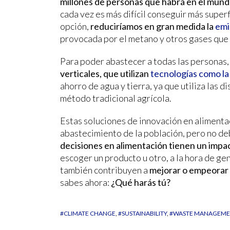
millones de personas que habrá en el mun
cada vez es más difícil conseguir más super
opción,
reduciríamos en gran medida la
emi
provocada por el metano y otros gases que
Para poder abastecer a todas las personas, 
verticales, que utilizan
tecnologías como la
ahorro de agua y tierra, ya que utiliza las d
método tradicional agrícola.
Estas soluciones de innovación en aliment
abastecimiento de la población, pero no d
decisiones en alimentación tienen un impa
escoger un producto u otro, a la hora de ge
también contribuyen a
mejorar o empeorar 
sabes ahora:
¿Qué harás tú?
#CLIMATE CHANGE
#SUSTAINABILITY
#WASTE MANAGEM