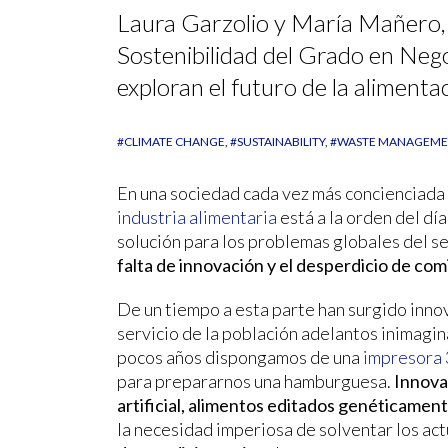
Laura Garzolio y María Mañero, 
Sostenibilidad del Grado en Neg
exploran el futuro de la alimenta
#CLIMATE CHANGE
#SUSTAINABILITY
#WASTE MANAGEM
En una sociedad cada vez más concienciada 
industria alimentaria
está a la orden del día
solución para los problemas globales del se
falta de innovación y el desperdicio de com
De un tiempo a esta parte han surgido inno
servicio de la población adelantos inimagi
pocos años dispongamos de una
impresora
para prepararnos una hamburguesa.
Innovac
artificial, alimentos editados genéticamen
la necesidad imperiosa de solventar los a