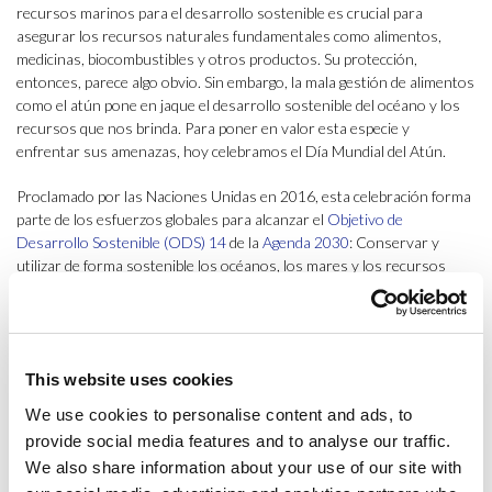
recursos marinos para el desarrollo sostenible es crucial para
asegurar los recursos naturales fundamentales como alimentos,
medicinas, biocombustibles y otros productos. Su protección,
entonces, parece algo obvio. Sin embargo, la mala gestión de alimentos
como el atún pone en jaque el desarrollo sostenible del océano y los
recursos que nos brinda. Para poner en valor esta especie y
enfrentar sus amenazas, hoy celebramos el Día Mundial del Atún.
Proclamado por las Naciones Unidas en 2016, esta celebración forma
parte de los esfuerzos globales para alcanzar el
Objetivo de
Desarrollo Sostenible (ODS) 14
de la
Agenda 2030
: Conservar y
utilizar de forma sostenible los océanos, los mares y los recursos
marinos para el desarrollo sostenible. Que, ¿por qué? El atún
representa el 20% del valor de la pesca marítima y más del 8% de
todos los productos del mar que se comercializan en el mundo. Por
ello, es fundamental para el desarrollo sostenible, la seguridad
This website uses cookies
alimentaria, sus oportunidades económicas, y los medios de vida de
más de 200 millones de personas alrededor del mundo empleadas en
We use cookies to personalise content and ads, to
esta industria,
advierte la ONU
.
provide social media features and to analyse our traffic.
We also share information about your use of our site with
Entre el atún y sus especies afines suman alrededor de 40 tipologías