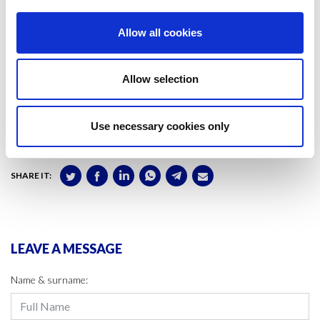
FAO lidera proyectos
que están dando resultados positivos en la
lucha contra la sobrepesca de atún.
Allow all cookies
Por ello, la organización llama al optimismo “en la lucha por el atún del
mañana”, sin perder de vista la necesidad de sumar esfuerzos globales
Allow selection
para conseguir “
el océano que necesitamos para el futuro que
queremos
”.
Use necessary cookies only
#SUSTAINABILITY
SHARE IT:
LEAVE A MESSAGE
Name & surname: