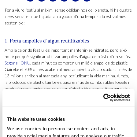
Per a viure l’estiu al màxim, sense oblidar-nos del planeta, hi ha quatre
idees senzilles que t’ajudaran a gaudir d’una temporada estival més
sostenible:
1. Porta ampolles d’aigua reutilitzables
Amb la calor de l’estiu, és important mantenir-se hidratat, però això
no té per què significar utilitzar ampolles d’aigua de plàstic d’un sol ús.
Segons l’ONU
, cada minut es compren un milió d’ampolles de plàstic.
Gairebé el 70% o més acaben al medi ambient o als abocadors i més de
13 milions arriben al mar cada any, perjudicant la vida marina. A més,
la producció de plàstic també es basa en l’ús de combustibles fòssils i
produeix grans emissions de gasos d’efecte hivernacle. Amb aquestes
dades, queda clar que el més sostenible és portar la nostra pròpia
ampolla reutilitzable.
2. Utilitza cremes solars biodegradables
This website uses cookies
We use cookies to personalise content and ads, to
A l’hora d’escollir la protecció solar per aquest estiu, cal optar per una
opció que ens protegeixi tant a nosaltres com al medi ambient, és a dir,
provide social media features and to analyse our traffic.