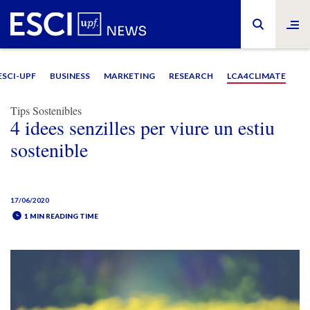
ESCI-UPF
BUSINESS
MARKETING
RESEARCH
LCA4CLIMATE
Tips Sostenibles
4 idees senzilles per viure un estiu
sostenible
17/06/2020
1 MIN READING TIME