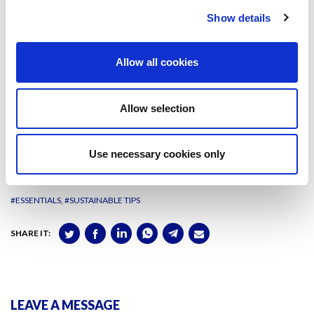
L’estiu és el moment perfecte per convidar als amics o la família a
Show details
sopar. El menú, per ser el més sostenible possible, ha d’incloure
verdures i fruites de proximitat i de temporada
per contribuir al
desenvolupament rural integrat al territori des del punt de vista
Allow all cookies
ambiental, econòmic i social, i afavorir la vinculació entre els àmbits
rural i urbà i els de producció i consum. A més de reduir la
contaminació derivada del transport.
Allow selection
Aquests són
només alguns dels canvis
que podem incloure a les
nostres rutines estivals per a contribuir a la sostenibilitat. Quines
Use necessary cookies only
són les teves recomanacions?
#ESSENTIALS
#SUSTAINABLE TIPS
SHARE IT:
LEAVE A MESSAGE