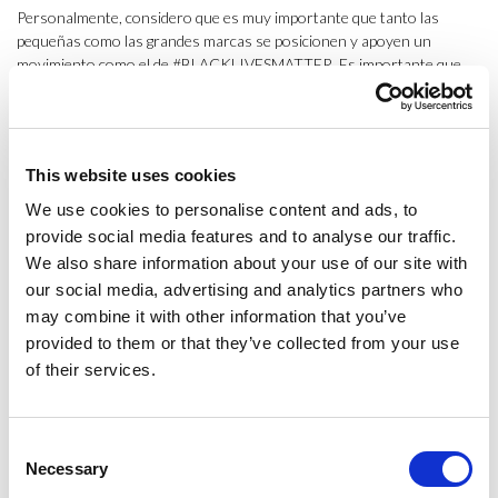
Personalmente, considero que es muy importante que tanto las
pequeñas como las grandes marcas se posicionen y apoyen un
movimiento como el de #BLACKLIVESMATTER. Es importante que
las marcas sean socialmente responsables, ya que de esta manera
ejercen su influencia y su poder para hacer de este mundo un lugar
más justo e igualitario. A simple vista, este apoyo puede parecer
insignificante, pero realmente ha ayudado y está ayudando a la
This website uses cookies
divulgación y la concienciación de este problema que es de todos.
We use cookies to personalise content and ads, to
El silencio de algunas empresas se ha traducido, de manera directa o
provide social media features and to analyse our traffic.
indirecta, en una forma más de opresión, ya que ignorar movimientos
We also share information about your use of our site with
sociales de este tipo puede ser sinónimo de no respeto de los
our social media, advertising and analytics partners who
derechos civiles de la comunidad negra. #BLACKLIVESMATTER ha
may combine it with other information that you’ve
tenido tanto impacto, que
las empresas que no se han posicionado
provided to them or that they’ve collected from your use
han visto perjudicada su imagen y sus ventas
(pérdida de clientes,
críticas, etc.).
of their services.
En una sociedad que cada vez es más despierta y consciente respecto
a lo que pasa en el mundo, los consumidores exigen que las
Consent
instituciones y/o empresas tengan una mayor responsabilidad social y
Necessary
Selection
que usen su influencia para sensibilizar a la comunidad.