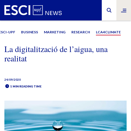
ESCI-UPF
BUSINESS
MARKETING
RESEARCH
LCA4CLIMATE
La digitalització de l’aigua, una
realitat
24/09/2020
1 MIN READING TIME