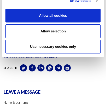
Show details
posar-la al servei de les nostres necessitats i les del planeta.
En aquest sentit, a Barcelona s’està duent a terme un projecte
Allow all cookies
finançat per la UE, Life iBathwater, que consisteix en un nou sistema
de gestió integrada de la xarxa de clavegueram urbà per controlar i
reduir l’impacte de les aigües residuals en episodis de tormentes.
Allow selection
L’objectiu és reduir l’impacte ambiental i minimitzar els riscos sanitaris
de zones de bany, com poden ser platges, durant períodes de
contaminació.
Use necessary cookies only
#CIRCULAR ECONOMY
#SUSTAINABILITY
SHARE IT:
LEAVE A MESSAGE
Name & surname: