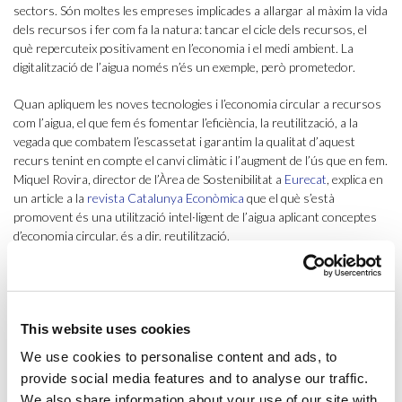
sectors. Són moltes les empreses implicades a allargar al màxim la vida
dels recursos i fer com fa la natura: tancar el cicle dels recursos, el
què repercuteix positivament en l’economia i el medi ambient. La
digitalització de l’aigua només n’és un exemple, però prometedor.
Quan apliquem les noves tecnologies i l’economia circular a recursos
com l’aigua, el que fem és fomentar l’eficiència, la reutilització, a la
vegada que combatem l’escassetat i garantim la qualitat d’aquest
recurs tenint en compte el canvi climàtic i l’augment de l’ús que en fem.
Miquel Rovira, director de l’Àrea de Sostenibilitat a
Eurecat
, explica en
un article a la
revista Catalunya Econòmica
que el què s’està
promovent és una utilització intel·ligent de l’aigua aplicant conceptes
d’economia circular, és a dir, reutilització.
Reutilització, en el cas de l’aigua, vol dir extreure’n els components de
valor (nutrients, metalls, etc.) i recuperar-ne l’energia. Però no tota
l’aigua de tot arreu té els mateixos components, el què significa
This website uses cookies
desenvolupar tractaments a mida i integrats al medi natural i també
regeneració del medi natural amb nous sistemes
in situ
de recuperació
We use cookies to personalise content and ads, to
d’aqüífers contaminats.
provide social media features and to analyse our traffic.
We also share information about your use of our site with