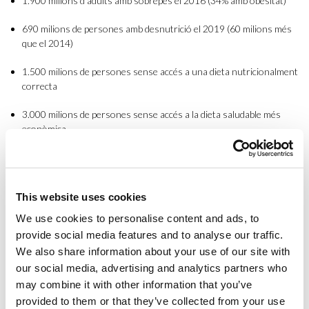
1.900 milions d’adults amb sobrepès el 2016 (34% amb obesitat)
690 milions de persones amb desnutrició el 2019 (60 milions més
que el 2014)
1.500 milions de persones sense accés a una dieta nutricionalment
correcta
3.000 milions de persones sense accés a la dieta saludable més
econòmica
Aquesta situació preocupant, a més, es pot agreujar amb situacions
disruptives com ha sigut la
COVID-19
en què, per exemple, la
demanda de menjar a bancs d’aliments a Barcelona va augmentar el
This website uses cookies
40% durant el confinament.
We use cookies to personalise content and ads, to
La qüestió és: què podem fer nosaltres, com a consumidors, per
provide social media features and to analyse our traffic.
aconseguir una transició sostenible dels sistemes alimentaris? Aquí
We also share information about your use of our site with
fem una proposta amb una llista d’accions:
our social media, advertising and analytics partners who
may combine it with other information that you’ve
Seleccionar aliments locals i de temporada: per ajudar a l’activitat
agrícola de la zona
provided to them or that they’ve collected from your use