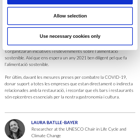
més just, saludable i sostenible; tenint en compte tots els actors de la
societat: administracions públiques, empreses i sector productiu,
Allow selection
l’acadèmia i recerca, la ciutadania i els mitjans de comunicació. A més,
la CARM servirà per donar la visió metropolitana al projecte de la
Capitalitat Mundial de l’Alimentació Sostenible 2021
(CMAS21) de
Use necessary cookies only
Barcelona. El 2021, Barcelona serà la seu de la cimera global del pacte
mundial de la Política Alimentària Urbana (
MUFPP
) i, durant tot l’any,
s’organitzaran iniciatives i esdeveniments sobre l’alimentació
sostenible. Així que ens espera un any 2021 ben diligent pel que fa
l’alimentació sostenible.
Per últim, davant les mesures preses per combatre la COVID-19,
donar suport a totes les empreses que estan directament o indirecta
relacionades amb la restauració, i recordar que els bars i restaurants
són epicentres essencials per la nostra gastronomia i cultura.
LAURA BATLLE-BAYER
Researcher at the UNESCO Chair in Life Cycle and
Climate Change