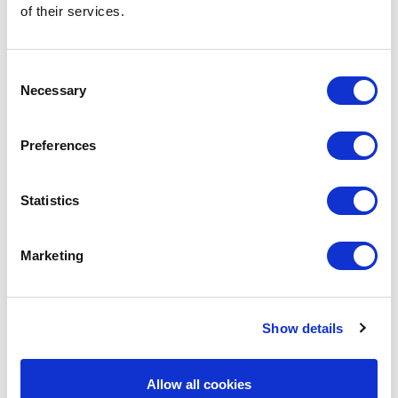
of their services.
Escollir una alimentació sostenible: augmentar la ingesta de
productes vegetals pel bé de la salut personal i del planeta
Consent
Cultivar al balcó: permet valorar la feina del camp, ser conscient del
Necessary
Selection
pas de les estacions i gaudir durant la collita
No malbaratar els aliments: per raons econòmiques, ambientals i
Preferences
socials
Apuntar-se a alguna iniciativa: cooperatives agrícoles de
Statistics
consumidors, supermercats cooperatius,voluntariat, etc.
Promoure el consum sostenible: com més gent s’impliqui, millor per
Marketing
al planeta
A més a més, avui tenim doble celebració. El PEMB (Pla Estratègic
Metropolità de Barcelona) ha anunciat públicament la creació de la
Show details
Carta Alimentària de la Regió Metropolitana (CARM) de Barcelona, a
la qual la Càtedra UNESCO s’hi ha adherit. La CARM es presenta com
a instrument clau per al desenvolupament de polítiques alimentàries a
Allow all cookies
nivell metropolità, i té com objectiu aconseguir un sistema alimentari