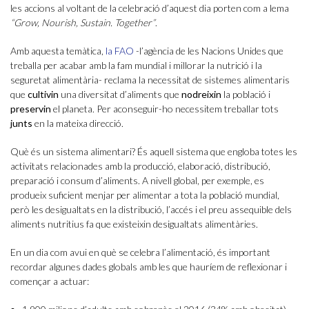
les accions al voltant de la celebració d’aquest dia porten com a lema
“Grow, Nourish, Sustain. Together”
.
Amb aquesta temàtica,
la FAO
-l’agència de les Nacions Unides que
treballa per acabar amb la fam mundial i millorar la nutrició i la
seguretat alimentària- reclama la necessitat de sistemes alimentaris
que
cultivin
una diversitat d’aliments que
nodreixin
la població i
preservin
el planeta. Per aconseguir-ho necessitem treballar tots
junts
en la mateixa direcció.
Què és un sistema alimentari? És aquell sistema que engloba totes les
activitats relacionades amb la producció, elaboració, distribució,
preparació i consum d’aliments. A nivell global, per exemple, es
produeix suficient menjar per alimentar a tota la població mundial,
però les desigualtats en la distribució, l’accés i el preu assequible dels
aliments nutritius fa que existeixin desigualtats alimentàries.
En un dia com avui en què se celebra l’alimentació, és important
recordar algunes dades globals amb les que hauríem de reflexionar i
començar a actuar: