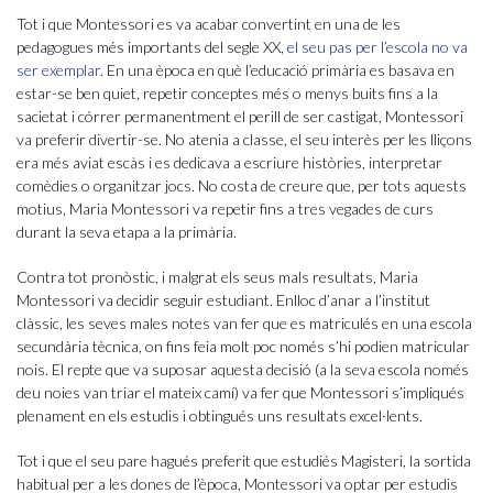
Tot i que Montessori es va acabar convertint en una de les
pedagogues més importants del segle XX,
el seu pas per l’escola no va
ser exemplar
. En una època en què l’educació primària es basava en
estar-se ben quiet, repetir conceptes més o menys buits fins a la
sacietat i córrer permanentment el perill de ser castigat, Montessori
va preferir divertir-se. No atenia a classe, el seu interès per les lliçons
era més aviat escàs i es dedicava a escriure històries, interpretar
comèdies o organitzar jocs. No costa de creure que, per tots aquests
motius, Maria Montessori va repetir fins a tres vegades de curs
durant la seva etapa a la primària.
Contra tot pronòstic, i malgrat els seus mals resultats, Maria
Montessori va decidir seguir estudiant. Enlloc d’anar a l’institut
clàssic, les seves males notes van fer que es matriculés en una escola
secundària tècnica, on fins feia molt poc només s’hi podien matricular
nois. El repte que va suposar aquesta decisió (a la seva escola només
deu noies van triar el mateix camí) va fer que Montessori s’impliqués
plenament en els estudis i obtingués uns resultats excel·lents.
Tot i que el seu pare hagués preferit que estudiés Magisteri, la sortida
habitual per a les dones de l’època, Montessori va optar per estudis