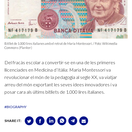
Bitllet de 1.000 lires italianes amb el retrat de Maria Montessori. / Foto: Wikimedia
Commons (Flanker)
Del fracàs escolar a convertir-se en una de les primeres
llicenciades en Medicina d’Itàlia: Maria Montessori va
revolucionar el món de la pedagogia al segle XX, va viatjar
arreu del món exportant les seves idees innovadores i va
posar cara als últims bitllets de 1.000 lires italianes.
#BIOGRAPHY
SHARE IT: