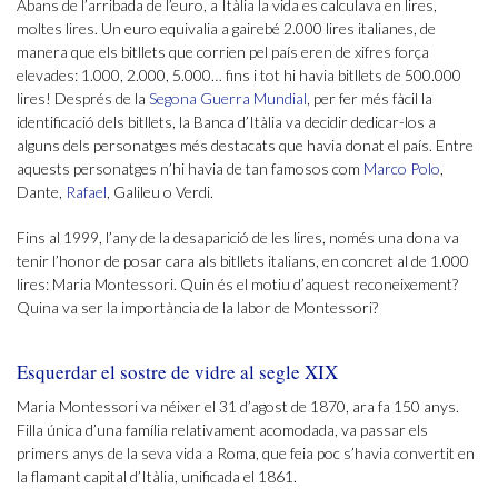
Abans de l’arribada de l’euro, a Itàlia la vida es calculava en lires,
moltes lires. Un euro equivalia a gairebé 2.000 lires italianes, de
manera que els bitllets que corrien pel país eren de xifres força
elevades: 1.000, 2.000, 5.000… fins i tot hi havia bitllets de 500.000
lires! Després de la
Segona Guerra Mundial
, per fer més fàcil la
identificació dels bitllets, la Banca d’Itàlia va decidir dedicar-los a
alguns dels personatges més destacats que havia donat el país. Entre
aquests personatges n’hi havia de tan famosos com
Marco Polo
,
Dante,
Rafael
, Galileu o Verdi.
Fins al 1999, l’any de la desaparició de les lires, només una dona va
tenir l’honor de posar cara als bitllets italians, en concret al de 1.000
lires: Maria Montessori. Quin és el motiu d’aquest reconeixement?
Quina va ser la importància de la labor de Montessori?
Esquerdar el sostre de vidre al segle XIX
Maria Montessori va néixer el 31 d’agost de 1870, ara fa 150 anys.
Filla única d’una família relativament acomodada, va passar els
primers anys de la seva vida a Roma, que feia poc s’havia convertit en
la flamant capital d’Itàlia, unificada el 1861.