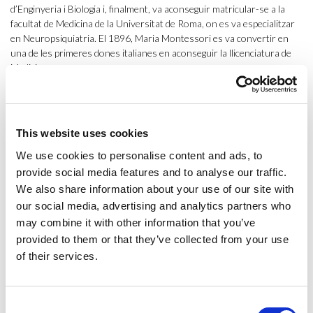
d’Enginyeria i Biologia i, finalment, va aconseguir matricular-se a la
facultat de Medicina de la Universitat de Roma, on es va especialitzar
en Neuropsiquiatria. El 1896, Maria Montessori es va convertir en
una de les primeres dones italianes en aconseguir la llicenciatura de
Medicina.
La Casa dei Bambini:
els principis pedagògics de la
Montessori
This website uses cookies
Un cop llicenciada, l’interès de Maria Montessori es va anar enfocant
We use cookies to personalise content and ads, to
a poc a poc en l’estudi de la pedagogia des d’una vessant científica. En
provide social media features and to analyse our traffic.
primer lloc, va abordar els problemes d’aprenentatge que patien els
We also share information about your use of our site with
nens i nenes amb discapacitat intel·lectual i va elaborar diferents
our social media, advertising and analytics partners who
mètodes per tal que aprenguessin a llegir i a escriure. L’èxit d’aquesta
fórmula va fer que es plantegés aplicar-los de manera universal amb la
may combine it with other information that you’ve
intenció de millorar el procés d’aprenentatge dels infants.
provided to them or that they’ve collected from your use
of their services.
Amb aquest objectiu, el 1907, Maria Montessori va arrencar el
projecte de la
Casa dei Bambini
, al barri popular de San Lorenzo, a
Roma. En aquesta primera escola, Montessori va posar en pràctica
Consent
les seves idees pedagògiques, que es basaven en fomentar la