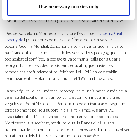
que ella tant defensava i perquè considerava que l’única voluntat que
Use necessary cookies only
tenia era convertir els infants en petits soldats. A causa d’aquesta
postura, es van clausurar totes les escoles que seguien el seu mètode
i Montessori es va veure obligada a exiliar-se a Barcelona el 1935.
Des de Barcelona, Montessori va viure l’esclat de la
Guerra Civil
espanyola
i poc després va marxar a l’Índia, des d’on va viure la
Segona Guerra Mundial. L’experiència bèl·lica va fer que la lluita pel
pacifisme entrés a formar part de les seves idees pedagògiques. Un
cop acabat el conflicte, la pedagoga va tornar a Itàlia per ajudar a
reorganitzar les escoles i el sistema educatiu, que havien estat
remodelats profundament pel feixisme, i el 1949 es va establir
definitivament a Holanda, on va morir el 1952 amb 82 anys.
La seva figura i el seu mètode, reconeguts mundialment, a més de la
defensa del pacifisme, la van portar a estar nominada fins a tres
vegades al Premi Nobel de la Pau, que no va arribar a aconseguir mai
(probablement pel seu suport inicial al feixisme). Als anys 90,
especialment a Itàlia, es va posar de nou en valor l’aportació de
Montessori a la societat, motiu pel qual la Banca d’Itàlia la va
homenatjar fent-la entrar a totes les carteres dels italians amb el seu
retrat en un dels bitllets més comuns, el de
mille lire
.