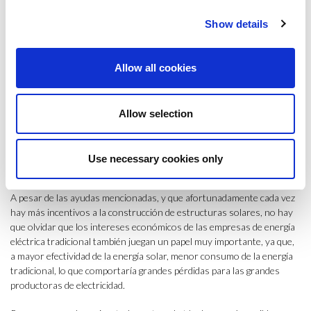
reduciendo a su vez la factura de la luz hasta el 50%.
Show details
A pesar de los obstáculos mencionados, por suerte van apareciendo
ayudas, bonificaciones fiscales y subvenciones para incentivar la
Allow all cookies
instalación de placas solares. Por ejemplo, hay una bonificación del
50% en el Impuesto sobre Bienes Inmuebles (IBI) para los que hayan
instalado sistemas de aprovechamiento de energía solar.
Allow selection
Del mismo modo, dado que dentro de las directivas de la UE se recoge
que en 2030 la presencia de energías renovables debe ser de un 27%,
existen a su vez diferentes
programas y fondos europeos
para ayudar
Use necessary cookies only
en la eficiencia energética.
A pesar de las ayudas mencionadas, y que afortunadamente cada vez
hay más incentivos a la construcción de estructuras solares, no hay
que olvidar que los intereses económicos de las empresas de energía
eléctrica tradicional también juegan un papel muy importante, ya que,
a mayor efectividad de la energía solar, menor consumo de la energía
tradicional, lo que comportaría grandes pérdidas para las grandes
productoras de electricidad.