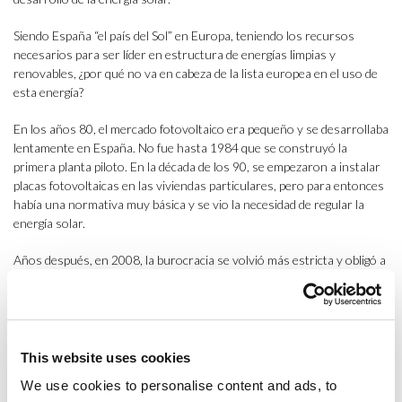
Siendo España “el país del Sol” en Europa, teniendo los recursos
necesarios para ser líder en estructura de energías limpias y
renovables, ¿por qué no va en cabeza de la lista europea en el uso de
esta energía?
En los años 80, el mercado fotovoltaico era pequeño y se desarrollaba
lentamente en España. No fue hasta 1984 que se construyó la
primera planta piloto. En la década de los 90, se empezaron a instalar
placas fotovoltaicas en las viviendas particulares, pero para entonces
había una normativa muy básica y se vio la necesidad de regular la
energía solar.
Años después, en 2008, la burocracia se volvió más estricta y obligó a
tener diversos permisos, previos a la instalación, de las
administraciones y de la compañía eléctrica que operaba en cada zona.
No fue hasta el Real Decreto 900/2015 que se regularon las
condiciones administrativas, técnicas y económicas de las
instalaciones de autoconsumo, estableciéndose el “impuesto al sol”.
This website uses cookies
We use cookies to personalise content and ads, to
“La inversión en placas