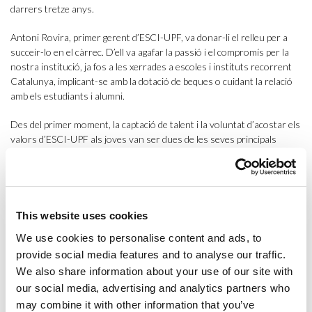
darrers tretze anys.
Antoni Rovira, primer gerent d’ESCI-UPF, va donar-li el relleu per a
succeir-lo en el càrrec. D’ell va agafar la passió i el compromís per la
nostra institució, ja fos a les xerrades a escoles i instituts recorrent
Catalunya, implicant-se amb la dotació de beques o cuidant la relació
amb els estudiants i alumni.
Des del primer moment, la captació de talent i la voluntat d’acostar els
valors d’ESCI-UPF als joves van ser dues de les seves principals
preocupacions. La seva dedicació i lideratge van ser vitals per tirar
endavant el canvi del Graduat Superior en Comerç Internacional al
Grau en Negocis i Màrqueting Internacionals, el llançament i
consolidació del Grau en Bioinformàtica i, en l’últim període i
juntament amb el director, Albert Carreras, el disseny del pla
This website uses cookies
estratègic que ha de marcar el recorregut d’ESCI-UPF en els propers
We use cookies to personalise content and ads, to
anys.
provide social media features and to analyse our traffic.
Al llarg d’aquest temps, va estar plenament implicat en totes les
We also share information about your use of our site with
activitats organitzades des d’ESCI-UPF. S’entrevistava amb futurs
our social media, advertising and analytics partners who
alumnes, pares i mares, participava a les sessions informatives, a les
may combine it with other information that you’ve